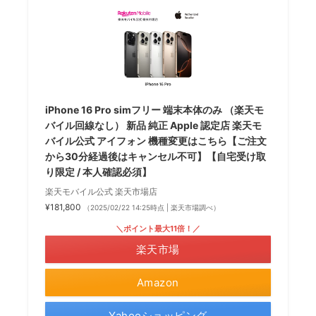
iPhone 16 Pro simフリー 端末本体のみ （楽天モ
バイル回線なし） 新品 純正 Apple 認定店 楽天モ
バイル公式 アイフォン 機種変更はこちら【ご注文
から30分経過後はキャンセル不可】【自宅受け取
り限定 / 本人確認必須】
楽天モバイル公式 楽天市場店
¥181,800
（2025/02/22 14:25時点 | 楽天市場調べ）
＼ポイント最大11倍！／
楽天市場
Amazon
Yahooショッピング