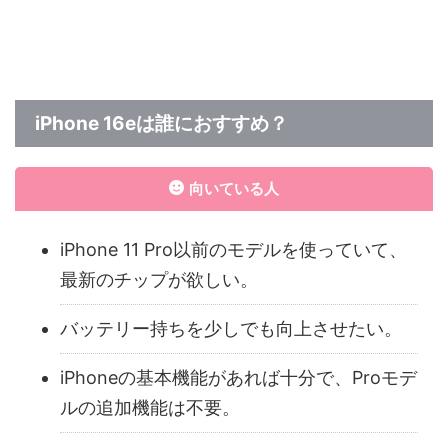
電性能を備えたワイヤレスパワー
Bank」が登場します。まだ発売
バンクです。Qi2規格に対応し、
日は未定ですがEcoFlowホームペ
最大15Wのワイヤレス充電に加え
ージの極々一部にのみ公開されて
て、20WのUSB-C PD出力を搭
います。今回はメインの発表商品
載。合計35Wの出力が可能で、
である、高コストパフォーマンス
スマホやタブレットの高速充電に
を誇る『DELTA 3 Plus』と、コ
iPhone 16eは誰におすすめ？
対応しています。わずか8mmの
ンパクトで軽量型の『RIVER 3』
スリムボディは持ち運びやすく、
の発表と同時に公開されました。
アルミ合金製の高級感あるデザイ
向いている人
ンも魅力的。さらに5000mAhの
バッテリー容量を備えており、外
出先でも安心して使える仕様にな
iPhone 11 Pro以前のモデルを使っていて、
っています。
最新のチップが欲しい。
バッテリー持ちを少しでも向上させたい。
iPhoneの基本機能があれば十分で、Proモデ
ルの追加機能は不要。