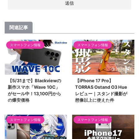
関連記事
スマートフォン情報
スマートフォン情報
2026/5/24
2026/4/2
【5/31まで】Blackviewの
【iPhone 17 Pro】
新作スマホ「Wave 10C」
TORRAS Ostand O3 Hue
がセール中！13,100円から
レビュー｜スタンド撮影が
の爆安価格
想像以上に使えた件
Blackviewから登場した新作スマ
「スタンド付きケースって動画見
ホ「Wave 10C」のセール情報を
る時ぐらいしか役に立たない」と
スマートフォン情報
スマートフォン情報
お届けします。5月31日（日）ま
思っていた私が考えを改めた話。
で、32GBモデルが13,100円、
TORRAS「Ostand O3 Hue」を
128GBモデルが16,100円の特別
iPhone 17 Proで使ってわかっ
価格で購入可能。動画視聴や電子
た、スタンド撮影の便利さと素