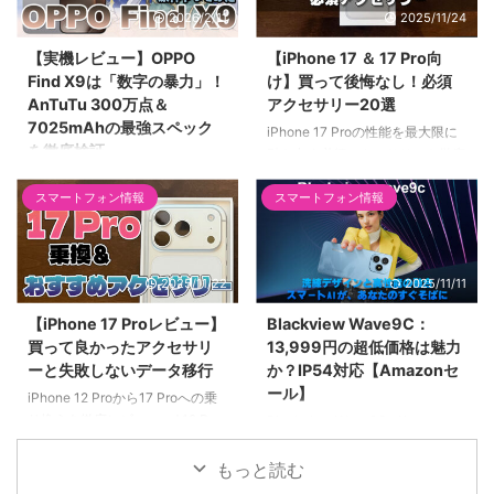
2026/2/11
2025/11/24
書籍、お子様用など、サブ端末と
材・耐衝撃性能を正直レビューし
して「ちょうどいい」スペックと
ます。
【実機レビュー】OPPO
【iPhone 17 ＆ 17 Pro向
価格のバランスを詳しく解説しま
Find X9は「数字の暴力」！
け】買って後悔なし！必須
す。
AnTuTu 300万点＆
アクセサリー20選
7025mAhの最強スペック
iPhone 17 Proの性能を最大限に
を徹底検証
引き出す必須アクセサリーを徹底
紹介。高速充電器
2026年最新フラグシップ
（140W/45W）、MagSafeバッ
スマートフォン情報
スマートフォン情報
「OPPO Find X9」を実機レビュ
テリー（Anker Nano）、高耐久
ー！AnTuTu 300万点超えの
ケースなど全商品の選び方を基準
Dimensity 9500が生み出す圧倒
別に解説。Anker、Spigen、
的レスポンスと、7,025mAhの
2025/11/22
2025/11/11
MOFTなど人気ブランドを網羅。
「氷河バッテリー」による驚異の
電池持ちを数値で解説。ハッセル
【iPhone 17 Proレビュー】
Blackview Wave9C：
ブラッド監修カメラや、原神をス
買って良かったアクセサリ
13,999円の超低価格は魅力
トレスなく遊べる「バイパス充
ーと失敗しないデータ移行
か？IP54対応【Amazonセ
電」など、スペックオタクも納得
ール】
iPhone 12 Proから17 Proへの乗
の仕上がりを徹底網羅します。
り換えを徹底レビュー。A19 Pro
Blackview Wave9CがAmazonセ
チップと8倍ズームカメラの体感
ールで13,999円。IP54防塵防水
を解説。楽天モバイルへのeSIM
対応のエントリーモデルは、お子
もっと読む
移行手順、LINEや天下一品アプ
様のスマホやラフな環境でのサブ