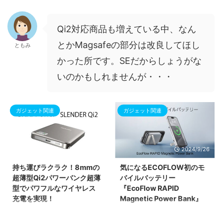
Qi2対応商品も増えている中、なん
とかMagsafeの部分は改良してほし
ともみ
かった所です。SEだからしょうがな
いのかもしれませんが・・・
ガジェット関連
ガジェット関連
2025/2/16
2024/9/26
持ち運びラクラク！8mmの
気になるECOFLOW初のモ
超薄型Qi2パワーバンク超薄
バイルバッテリー
型でパワフルなワイヤレス
『EcoFlow RAPID
充電を実現！
Magnetic Power Bank』
SNAPPower SLENDER Qi2 35W
ついにEcoFlowからモバイルバッ
は、超薄型ながらもパワフルな充
テリー「RAPID Magnetic Power