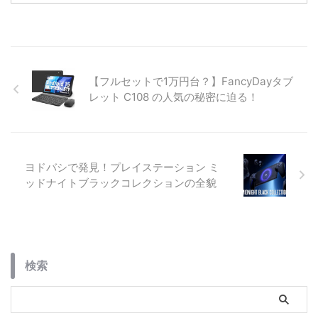
リなど「初期化前に確認すべき最
機に最適か？Unisoc T603搭載機
重要注意点」と、収益化を目指す
の実用性を検証します。
筆者が厳選した神アクセサリーも
紹介。
【フルセットで1万円台？】FancyDayタブ
レット C108 の人気の秘密に迫る！
ヨドバシで発見！プレイステーション ミ
ッドナイトブラックコレクションの全貌
検索