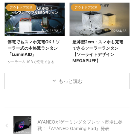
「着火できる・USBサバイバルツ
えて、LEDランタンや扇風機、ソ
アウトドア関連
アウトドア関連
ール」を解説。1,980円で火おこ
ーラー充電にも対応。
し、LEDライト、ドライバー、カ
ELECOM「NESTOUT」は専用ギ
ッター、栓抜き、ホイッスルの6
アを組み合わせて多機能に活用で
機能を搭載。USB充電式で風にも
きるアウトドア仕様のモバイルバ
2025/5/12
2025/4/28
強い着火性能など、キャンプや防
ッテリー。三脚対応や選べる容
災に最適なスペックを紹介しま
量・カラー展開も魅力。
停電でもスマホ充電OK！ソ
超薄型2cm・スマホも充電
す。
ーラー式の本格派ランタン
できるソーラーランタン
「LuminAID」
【ソーライトデザイン
MEGAPUFF】
ソーラー＆USBで充電できる
「LuminAID」は、スマホへの給
超薄型2cmにたためる、ソーライ
電も可能なLEDランタン。防水・
トデザインの「MEGAPUFF」。
軽量で防災用品にも最適。
ソーラー＆USB充電対応でスマホ
もっと読む
への給電も可能なポータブルラン
タンを紹介します。アウトドアや
防災用におすすめです。
AYANEOがゲーミングタブレット市場に参
戦！『AYANEO Gaming Pad』発表