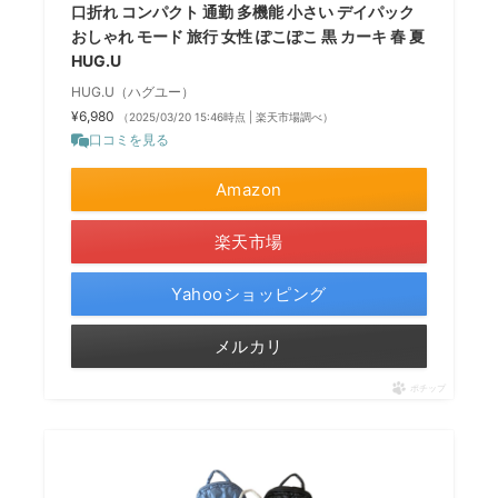
口折れ コンパクト 通勤 多機能 小さい デイパック
おしゃれ モード 旅行 女性 ぽこぽこ 黒 カーキ 春 夏
HUG.U
HUG.U（ハグユー）
¥6,980
（2025/03/20 15:46時点 | 楽天市場調べ）
口コミを見る
Amazon
楽天市場
Yahooショッピング
メルカリ
ポチップ