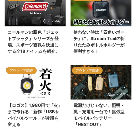
2026/4/5
2026/2/28
コールマンの新色「ジェッ
使わない時は「四角いポー
トブラック」シリーズが登
チ」に。Stream Trailの折
場。スポーツ観戦を快適に
りたたみボトルホルダーが
する全18アイテムを紹介。
便利すぎる！
コールマンから新たに発表された
防水バッグブランド「Stream
「ジェットブラック」シリーズを
Trail（ストリームトレイル）」か
アウトドア関連
アウトドア関連
紹介します。スポーツシーンを意
ら登場している、機能的な
識したタフなカラーリングに、ダ
「FOLDABLE BOTTLE
ークルームテクノロジー搭載のシ
HOLDER」をご紹介。最大の特徴
ェードや、丸洗い可能なメッシュ
は、飲み終わった後に約8cmのス
2026/1/9
2025/7/17
ワゴンなど、2026年の新作を含
クエア型に折りたためる独自構
む計18アイテムがラインナップさ
造。タフなターポリン素材の魅力
【ロゴス】1,980円で「火」
電源だけじゃない、照明・
れています。機能性と洗練された
や、あわせてチェックしたい類似
まで作れる！新作「USBサ
風・充電を一台で！拡張型
デザインを両立した注目の新シリ
の関連商品についてもまとめまし
バイバルツール」が常識を
モバイルバッテリー
ーズを詳しく解説します。
た。
変える
『NESTOUT』
2025年12月発売のLOGOS新製品
防水・防塵・耐衝撃の三拍子に加