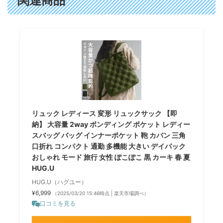
関連商品
リュック レディース 変形 リュックサック 【即
納】 大容量 2way ボンディング ポケット レディー
スバッグ バッグ インナーポケット 鞄 カバン 三角
口折れ コンパクト 通勤 多機能 大きい デイパック
おしゃれ モード 旅行 女性 ぽこぽこ 黒 カーキ 春 夏
HUG.U
HUG.U（ハグユー）
¥6,999
（2025/03/20 15:46時点 | 楽天市場調べ）
口コミを見る