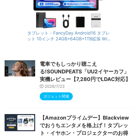
Amazon人気タブレット
タブレット - FancyDay Android16 タブレ
ット 10インチ 24GB+64GB+1TB拡張 WiFi
6&Bluetooth5.4対応 高性能CPU 1280*80
0画面 6000mAh Widevine L1 GMS認証 T
ype-C充電 顔認識 アンドロイド 無線投影
RGBライト 児童守護 IPS画面 日本語説明書
電車でもしっかり聴こえ