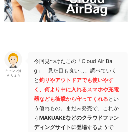
今回見つけたこの「Cloud Air Ba
g」。見た目も良いし、調べていく
キャンプ好
き りょう
と
釣りやアウトドアでも使いやす
く、何より中に入れるスマホや充電
器なども衝撃から守ってくれる
とい
う優れもの。まだ未発売で、これか
ら
MAKUAKEなどのクラウドファン
ディングサイトに登場
するようで