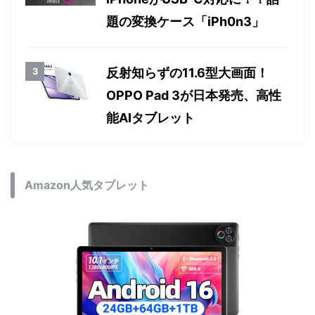
本日
週間
月間
2025年春モデル LAVIE Tab T11
登場！買うべきか徹底チェック
Lightning派に朗報。旧型
iPhoneがUSB-C対応に！？話
題の変換ケース「iPh0n3」
反射知らずの11.6型大画面！
OPPO Pad 3が日本発売、高性
能AIタブレット