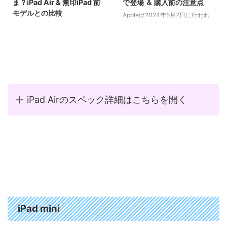
ま？iPad Air & 無印iPad 前
で登場 ＆ 購入前の注意点
モデルとの比較
Appleは2024年5月7日に行われ
た新製品発表会で新型「iPad
Appleは本日、新型のiPad Airと
Pro」と今回紹介する新型「iPad
無印iPad（第11世代）を発表しま
Air」を発表しました。
した。これらのモデルは、外観デ
ザインを前モデルから継承しつ
つ、内部のチップセットを強化し
ています。また、iPad Air専用に
デザインされた新しいMagic
Keyboardも同時に発表され、ユ
iPad Airのスペック詳細はこちらを開く
ーザーエクスペリエンスの向上が
図られています。
iPad mini