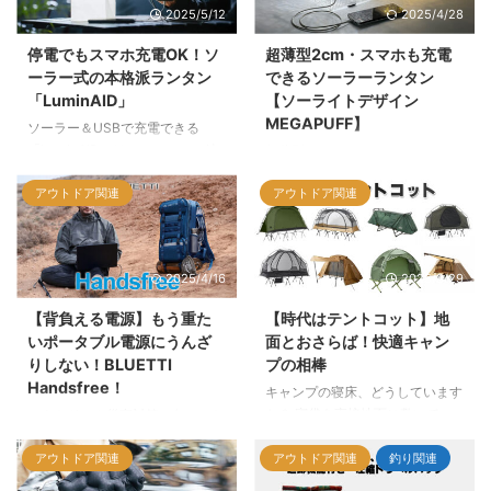
2025/5/12
2025/4/28
強い着火性能など、キャンプや防
ッテリー。三脚対応や選べる容
災に最適なスペックを紹介しま
量・カラー展開も魅力。
停電でもスマホ充電OK！ソ
超薄型2cm・スマホも充電
す。
ーラー式の本格派ランタン
できるソーラーランタン
「LuminAID」
【ソーライトデザイン
MEGAPUFF】
ソーラー＆USBで充電できる
「LuminAID」は、スマホへの給
超薄型2cmにたためる、ソーライ
電も可能なLEDランタン。防水・
トデザインの「MEGAPUFF」。
軽量で防災用品にも最適。
アウトドア関連
アウトドア関連
ソーラー＆USB充電対応でスマホ
への給電も可能なポータブルラン
タンを紹介します。アウトドアや
防災用におすすめです。
2025/4/16
2025/3/29
【背負える電源】もう重た
【時代はテントコット】地
いポータブル電源にうんざ
面とおさらば！快適キャン
りしない！BLUETTI
プの相棒
Handsfree！
キャンプの寝床、どうしています
か？ 寝袋を直接地面に敷いて、
アウトドアや災害対策に欠かせな
「なんだかゴツゴツする…」と寝
いポータブル電源。でも実際は
心地の悪さを感じたり、雨の日に
アウトドア関連
アウトドア関連
釣り関連
「重くて運びづらい」「移動中は
「浸水してきた…」と困った経験
使えない」「カバンが別で荷物が