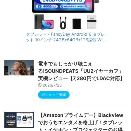
タブレット - FancyDay Android16 タブレ
ット 10インチ 24GB+64GB+1TB拡張 WiFi
6&Bluetooth5.4対応 高性能CPU 1280*80
0画面 6000mAh Widevine L1 GMS認証 T
ype-C充電 顔認識 アンドロイド 無線投影
RGBライト 児童守護 IPS画面 日本語説明書
電車でもしっかり聴こえ
る!SOUNDPEATS「UU2イヤーカフ」
実機レビュー【7,280円でLDAC対応】
2026/7/23
ガジェット関連
【Amazonプライムデー】Blackview
でおうちエンタメを格上げ！タブレッ
ト・イヤホン・プロジェクターのお得