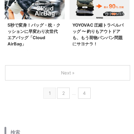
はありませんか？そんな悩みを解
多すぎ」など、使い勝手に不満を
決してくれるのが テントコット
感じたことがある方も多いはずで
2025/3/21
2025/3/20
です。 テントとコット（簡易ベ
す。
ッド）が一体化したアイテムで、
5秒で変身！バッグ・枕・ク
YOYOVAC 圧縮トラベルバ
まるで空中に浮かぶような快適な
ッションに早変わり次世代
ッグ 〜 釣りもアウトドア
寝床を作ることができます。
エアバッグ「Cloud
も、もう荷物パンパン問題
AirBag」
にサヨナラ！
次世代の多機能エアバッグ
旅の荷造りで「もうちょいコンパ
「Cloud AirBag」 が、3月末から
クトにならんか…」と押し込んだ
MAKUAKEで先行販売開始。
結果、ジッパーが悲鳴を上げた経
バッグ・枕・クッション・座布
験、ありませんか？
Next »
団・アームレスト など、1つでさ
そんなあなたに朗報！ YOYOVAC
まざまな用途に使える画期的なア
圧縮トラベルバッグ は、真空電
イテムが誕生しました。
動ポンプ式でパーフェクトに圧縮
1
2
…
4
できる、まさにトラベルバッグ界
の革命児。従来の「手動でグイグ
イ空気を抜くスタイル」とは一線
を画し、ボタンひとつでシュイー
ン！と荷物を圧縮。荷造りストレ
スから解放されます。
検索