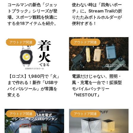
コールマンの新色「ジェッ
使わない時は「四角いポー
トブラック」シリーズが登
チ」に。Stream Trailの折
場。スポーツ観戦を快適に
りたたみボトルホルダーが
する全18アイテムを紹介。
便利すぎる！
コールマンから新たに発表された
防水バッグブランド「Stream
「ジェットブラック」シリーズを
Trail（ストリームトレイル）」か
アウトドア関連
アウトドア関連
紹介します。スポーツシーンを意
ら登場している、機能的な
識したタフなカラーリングに、ダ
「FOLDABLE BOTTLE
ークルームテクノロジー搭載のシ
HOLDER」をご紹介。最大の特徴
ェードや、丸洗い可能なメッシュ
は、飲み終わった後に約8cmのス
2026/1/9
2025/7/17
ワゴンなど、2026年の新作を含
クエア型に折りたためる独自構
む計18アイテムがラインナップさ
造。タフなターポリン素材の魅力
【ロゴス】1,980円で「火」
電源だけじゃない、照明・
れています。機能性と洗練された
や、あわせてチェックしたい類似
まで作れる！新作「USBサ
風・充電を一台で！拡張型
デザインを両立した注目の新シリ
の関連商品についてもまとめまし
バイバルツール」が常識を
モバイルバッテリー
ーズを詳しく解説します。
た。
変える
『NESTOUT』
2025年12月発売のLOGOS新製品
防水・防塵・耐衝撃の三拍子に加
「着火できる・USBサバイバルツ
えて、LEDランタンや扇風機、ソ
アウトドア関連
アウトドア関連
ール」を解説。1,980円で火おこ
ーラー充電にも対応。
し、LEDライト、ドライバー、カ
ELECOM「NESTOUT」は専用ギ
ッター、栓抜き、ホイッスルの6
アを組み合わせて多機能に活用で
機能を搭載。USB充電式で風にも
きるアウトドア仕様のモバイルバ