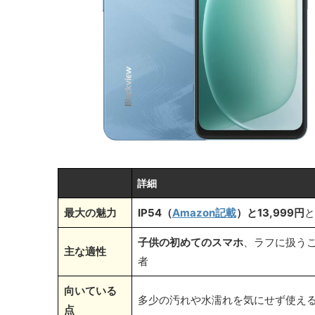
詳細
最大の魅力
IP54（
Amazon記載
）と13,999円
と
子供の初めてのスマホ
、ラフに扱う
主な適性
者
向いている
多少の汚れや水濡れを気にせず使え
点