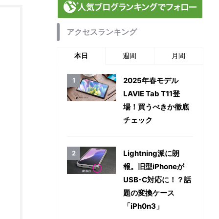
アクセスランキング
本日
週間
月間
2025年春モデル
LAVIE Tab T11登
場！買うべきか徹底
チェック
Lightning派に朗
報。旧型iPhoneが
USB-C対応に！？話
題の変換ケース
「iPh0n3」