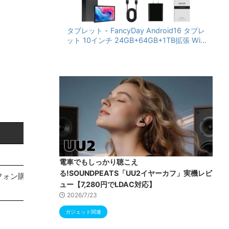
タブレット - FancyDay Android16 タブレ
ット 10インチ 24GB+64GB+1TB拡張 WiFi
6&Bluetooth5.4対応 高性能CPU 1280*80
0画面 6000mAh Widevine L1 GMS認証 T
ype-C充電 顔認識 アンドロイド 無線投影
RGBライト 児童守護 IPS画面 日本語説明書
電車でもしっかり聴こえ
る!SOUNDPEATS「UU2イヤーカフ」実機レビ
フォン購入
ュー【7,280円でLDAC対応】
2026/7/23
ガジェット関連