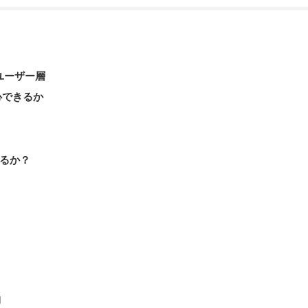
るユーザー層
心できるか
るか？
由