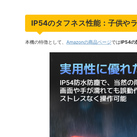
IP54のタフネス性能：子供や
本機の特徴として、
Amazonの商品ページ
では
IP54