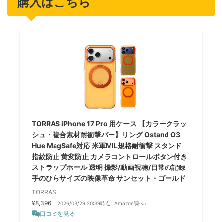
購入はこちら
TORRAS iPhone 17 Pro 用ケース 【カラークラッ
シュ・複合素材耐衝撃バー】リング Ostand O3
Hue MagSafe対応 米軍MIL規格耐衝撃 スタンド
指紋防止 黄変防止 カメラコントロールボタン付き
ストラップホール 透明 撮影/動画視聴/日常の記録
手のひらサイズの映像革命 サンセット・ゴールド
TORRAS
¥8,396
（2026/03/29 20:39時点 | Amazon調べ）
口コミを見る