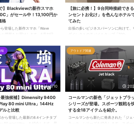
で】Blackviewの新作スマホ
【旅に必携！】9台同時接続でき
10C」がセール中！13,100円か
ンセントお化け」を色んなホテル
価格
てみた
ewから登場した新作スマホ「Wave
出張の多いビジネスパーソンに向けて、
ール情報をお届けします。5月31日
ダイレクトのモバイルタップ「700-
2GBモデルが13,100円、128GBモ
TAP093W」を紹介します。壁のコンセン
100円の特別価格で購入可能。動画視
をAC6個口とUSB3ポート（計9口）に
情報
アウトドア関連
籍、お子様用など、サブ端末として
る驚異のスペックを解説。PD20W対応
いい」スペックと価格のバランスを
電や、持ち運びに便利なスイングプラグ
します。
ージ保護機能など、ビジネスホテルの限
電源環境を快適かつ安全に変えるための
詳しく紹介します。
2026/4/10
202
強候補】Dimensity 9400
コールマンの新色「ジェットブラ
ay 80 mini Ultra」144Hz
シリーズが登場。スポーツ観戦を
モデルと比較
する全18アイテムを紹介。
UBEから登場した最新の8.4インチタブ
コールマンから新たに発表された「ジェ
y 80 mini Ultra」を紹介します。最
ラック」シリーズを紹介します。スポー
のDimensity 9400をはじめ、
ンを意識したタフなカラーリングに、ダ