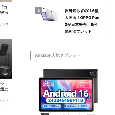
る「コ
反射知らずの11.6型
で使っ
大画面！OPPO Pad
3が日本発売、高性
サンワ
能AIタブレット
ト1つ
拡張でき
の急速充
、雷サ
Amazon人気タブレット
られた
魅力を
6/4/5
ック」
快適に
ットブ
ツシー
ークル