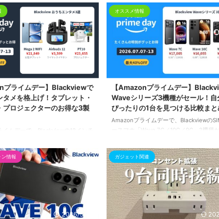
報
オススメ情報
2026/7/27
20
nプライムデー】Blackviewで
【Amazonプライムデー】Blackv
ンタメを格上げ！タブレット・
Waveシリーズ3機種がセール！自
・プロジェクターのお得な3製
ぴったりの1台を見つける比較まと
Amazonプライムデーで、BlackviewのS
ースマホ「Wave 7C／10C／9C」3機種
ライムデーで、Blackviewの12インチ
40%OFFに。13,900円からの価格・ス
ega 2 WIFI」、LEDタッチスク
おすすめの選び方を比較して紹介します
ヤホン「Airbuds 12」、プロジェ
ォン情報
ガジェット関連
ルは7月13日（月）まで。
10」が最大40%OFF。3,599円から
ンタメ3製品を紹介します。7月13日
。
2026/5/24
202