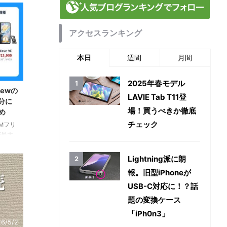
アクセスランキング
本日
週間
月間
26/7/8
2025年春モデル
iewの
LAVIE Tab T11登
分に
場！買うべきか徹底
め
チェック
IMフリ
が最大
ペック・
。セー
Lightning派に朗
報。旧型iPhoneが
USB-C対応に！？話
題の変換ケース
「iPh0n3」
6/5/2