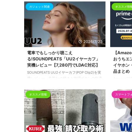
ガジェット関連
オススメ情
2026/7/23
電車でもしっかり聴こえ
【Amazo
る!SOUNDPEATS「UU2イヤーカフ」
おうちエ
実機レビュー【7,280円でLDAC対応】
イヤホン
品まとめ
SOUNDPEATS UU2イヤーカフ(POP Clip2)を実
機レビュー。片耳5gの軽さと物理ボタンの快適
Amazonプ
操作、電車内でも聴き取れる音量アップを体
タブレット「M
験。Clip1との違いを比較表で詳しく紹介しま
リーン付きイ
オススメ情報
スマートフ
す。
クター「PT
のおうちエ
（月）まで
2026/6/14