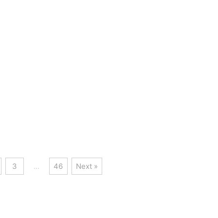
44Hzディスプレイ、100W急速充電な
ームテクノロジー搭載のシェードや、丸
クトな筐体に詰め込まれた驚異的な
能なメッシュワゴンなど、2026年の新
ついて解説しています。ハイエンド
計18アイテムがラインナップされていま
レットを求めるユーザーにとって、
能性と洗練されたデザインを両立した注
現在の最有力候補となる1台です。
シリーズを詳しく解説します。
3
…
46
Next »