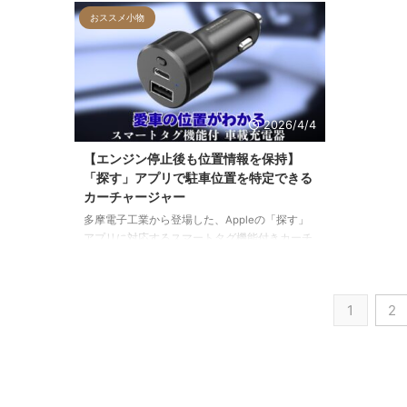
円、iMacで15,000円ほど安く販売されており、
2.5Kの1
おススメ小物
最新モデルをお得に入手できるチャンスです。
ど、コンパ
標準スペックの購入を検討している方に向け
スペックに
て、価格差とメリットを詳しく解説します。
な小型タブ
2026年
2026/4/4
【エンジン停止後も位置情報を保持】
「探す」アプリで駐車位置を特定できる
カーチャージャー
多摩電子工業から登場した、Appleの「探す」
アプリに対応するスマートタグ機能付きカーチ
ャージャーを紹介します。スーパーキャパシタ
を内蔵することで、エンジン停止後も最大で1
週間は位置情報を保持できる仕組みや、最大
1
2
30Wの急速充電性能について詳しく解説してい
ます。広い駐車場での紛失対策と、車内での効
率的なデバイス充電を両立したい方に最適なガ
ジェットです。