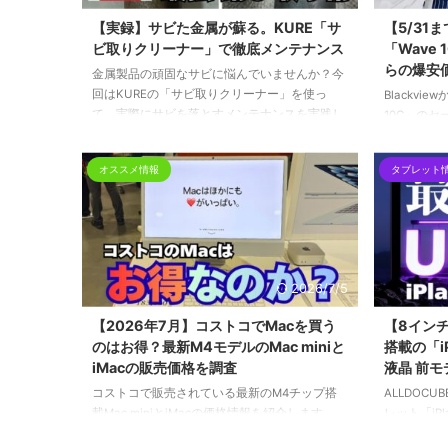
【実録】サビた金属が蘇る。KURE「サ
【5/31ま
ビ取りクリーナー」で徹底メンテナンス
「Wave 
らの爆安
金属製品の頑固なサビに悩んでいませんか？今
回はKUREの「サビ取りクリーナー」を使っ
Blackvi
て、実際にサビを落とすメンテナンスを実践し
10C」のセ
ました。歯ブラシを使った効率的なサビ取り手
（日）まで、3
順から、仕上げの「KURE 5-56」による防錆対
デルが16,
オススメ情報
タブレット
策まで、写真付きで分かりやすく解説します。
聴や電子書
道具を長持ちさせたい方は必見です。
「ちょうど
詳しく解説
2026/7/5
【2026年7月】コストコでMacを買う
【8インチ最
のはお得？最新M4モデルのMac miniと
搭載の「iPl
iMacの販売価格を調査
液晶 前
コストコで販売されている最新のM4チップ搭
ALLDOC
載Mac miniとiMacの価格情報を紹介します。
レット「iPla
Apple公式ストアと比較して、Mac miniで7,000
新チップセット