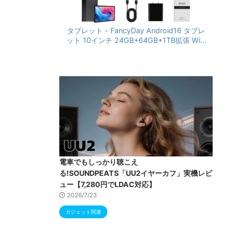
洗い可
作を含む
す。機
タブレット - FancyDay Android16 タブレ
目の新
ット 10インチ 24GB+64GB+1TB拡張 WiFi
6&Bluetooth5.4対応 高性能CPU 1280*80
0画面 6000mAh Widevine L1 GMS認証 T
ype-C充電 顔認識 アンドロイド 無線投影
RGBライト 児童守護 IPS画面 日本語説明書
電車でもしっかり聴こえ
る!SOUNDPEATS「UU2イヤーカフ」実機レビ
ュー【7,280円でLDAC対応】
2026/7/23
ガジェット関連