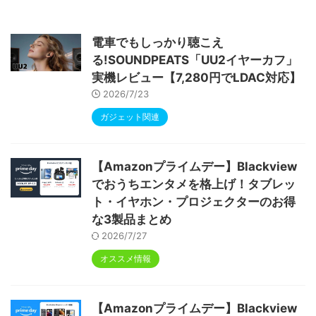
0画面 6000mAh Widevine L1 GMS認証 T
ype-C充電 顔認識 アンドロイド 無線投影
RGBライト 児童守護 IPS画面 日本語説明書
電車でもしっかり聴こえ
る!SOUNDPEATS「UU2イヤーカフ」
実機レビュー【7,280円でLDAC対応】
2026/7/23
ガジェット関連
【Amazonプライムデー】Blackview
でおうちエンタメを格上げ！タブレッ
ト・イヤホン・プロジェクターのお得
な3製品まとめ
2026/7/27
オススメ情報
【Amazonプライムデー】Blackview