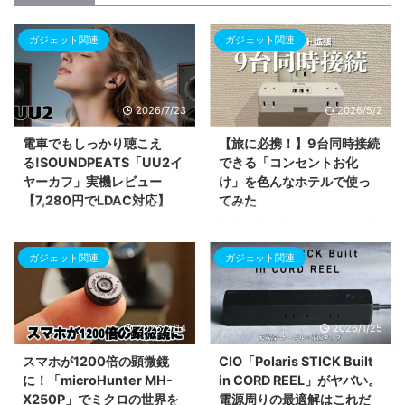
ガジェット関連
ガジェット関連
2026/7/23
2026/5/2
電車でもしっかり聴こえ
【旅に必携！】9台同時接続
る!SOUNDPEATS「UU2イ
できる「コンセントお化
ヤーカフ」実機レビュー
け」を色んなホテルで使っ
【7,280円でLDAC対応】
てみた
SOUNDPEATS UU2イヤーカフ
出張の多いビジネスパーソンに向
(POP Clip2)を実機レビュー。片
けて、サンワダイレクトのモバイ
ガジェット関連
ガジェット関連
耳5gの軽さと物理ボタンの快適
ルタップ「700-TAP093W」を
操作、電車内でも聴き取れる音量
紹介します。壁のコンセント1つ
アップを体験。Clip1との違いを
をAC6個口とUSB3ポート（計9
比較表で詳しく紹介します。
口）に拡張できる驚異のスペック
2026/2/14
2026/1/25
を解説。PD20W対応の急速充電
や、持ち運びに便利なスイングプ
スマホが1200倍の顕微鏡
CIO「Polaris STICK Built
ラグ、雷サージ保護機能など、ビ
に！「microHunter MH-
in CORD REEL」がヤバい。
ジネスホテルの限られた電源環境
X250P」でミクロの世界を
電源周りの最適解はこれだ
を快適かつ安全に変えるための魅