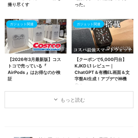
撮り尽くす
った。
力を詳しく紹介します。
スマホに貼り付けるだけで最大
電源タップ・67W充電器・コード
1200倍の拡大撮影が可能に！ク
リール式ケーブルが一つに！CIO
ガジェット関連
ガジェット関連
ラウドファンディングで話題の顕
の新作「Polaris STICK Built in
微鏡レンズ「microHunter MH-
CORD REEL」を徹底解説。
X250P」を紹介。前モデルX250
Amazonで完売続出、楽天では1
との違いである「偏光機能」のメ
月中旬発送の予約待ちとなるほど
2026/3/1
2025/12/30
リットや、専用アプリでの操作
人気の秘密は、充電器部分が「分
性、子供の自由研究からプロの現
離」する驚きのギミックにありま
【2026年3月最新版】コス
【クーポンで5,000円台】
場まで使える活用シーンをまとめ
した。デスク配線の最適解を紹
トコで売っている『
KJKD L1 レビュー｜
ました。
介。
AirPods 』はお得なのか検
ChatGPT＆有機EL画面＆文
証
字盤AI生成！アプデで神機
化！
2026年3月最新版！コストコで販
売されているAirPods Pro 3、
2025年最新モデル「KJKD L1」
AirPods 4（ANC/標準）の3モデ
をレビュー。ChatGPT連携やAI
もっと読む
ルを徹底検証。Apple公式価格と
文字盤生成など先進機能を満載し
比較して最大3,820円安く買える
つつ、1.43インチの超高輝度
事実や、コストコならではの返品
AMOLEDを採用。アップデート
保証制度、各モデルの詳しいスペ
により不具合も解消され、今まさ
ックの違いを分かりやすく解説し
に注目の多機能スマートウォッチ
ます。
の実力を紹介します。