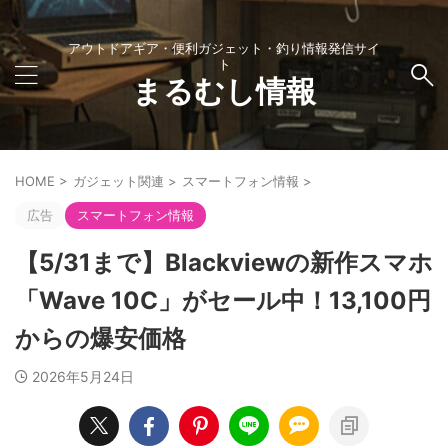
アウトドアギア・便利ガジェット・釣り情報発信サイ
ト
まるむし情報
HOME
>
ガジェット関連
>
スマートフォン情報
>
広告
スマートフォン情報
【5/31まで】Blackviewの新作スマホ
「Wave 10C」がセール中！13,100円
からの爆安価格
2026年5月24日