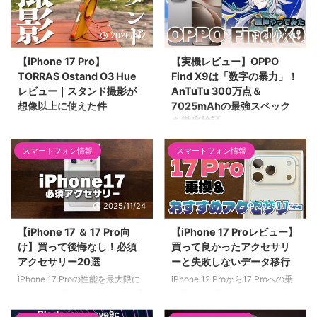
2026/4/2
2026/2/11
【iPhone 17 Pro】
【実機レビュー】OPPO
TORRAS Ostand O3 Hue
Find X9は「数字の暴力」！
レビュー｜スタンド撮影が
AnTuTu 300万点＆
想像以上に使えた件
7025mAhの最強スペック
を徹底検証
「スタンド付きケースって動画見
る時ぐらいしか役に立たない」と
2026年最新フラグシップ
スマートフォン情報
スマートフォン情報
思っていた私が考えを改めた話。
「OPPO Find X9」を実機レビュ
TORRAS「Ostand O3 Hue」を
ー！AnTuTu 300万点超えの
iPhone 17 Proで使ってわかっ
Dimensity 9500が生み出す圧倒
た、スタンド撮影の便利さと素
的レスポンスと、7,025mAhの
2025/11/24
2025/11/22
材・耐衝撃性能を正直レビューし
「氷河バッテリー」による驚異の
ます。
電池持ちを数値で解説。ハッセル
【iPhone 17 ＆ 17 Pro向
【iPhone 17 Proレビュー】
ブラッド監修カメラや、原神をス
け】買って後悔なし！必須
買って良かったアクセサリ
トレスなく遊べる「バイパス充
アクセサリー20選
ーと失敗しないデータ移行
電」など、スペックオタクも納得
iPhone 17 Proの性能を最大限に
iPhone 12 Proから17 Proへの乗
の仕上がりを徹底網羅します。
引き出す必須アクセサリーを徹底
り換えを徹底レビュー。A19 Pro
紹介。高速充電器
チップと8倍ズームカメラの体感