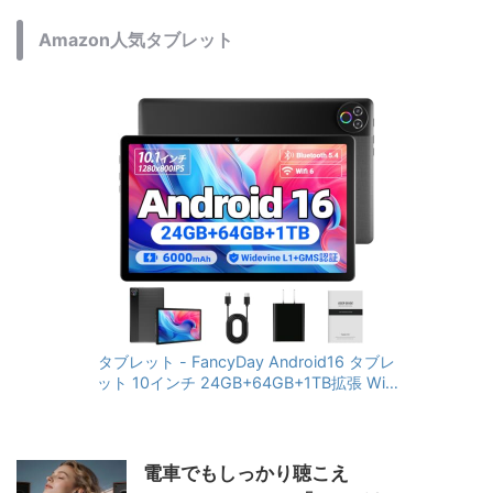
Amazon人気タブレット
タブレット - FancyDay Android16 タブレ
ット 10インチ 24GB+64GB+1TB拡張 WiFi
6&Bluetooth5.4対応 高性能CPU 1280*80
0画面 6000mAh Widevine L1 GMS認証 T
ype-C充電 顔認識 アンドロイド 無線投影
RGBライト 児童守護 IPS画面 日本語説明書
電車でもしっかり聴こえ