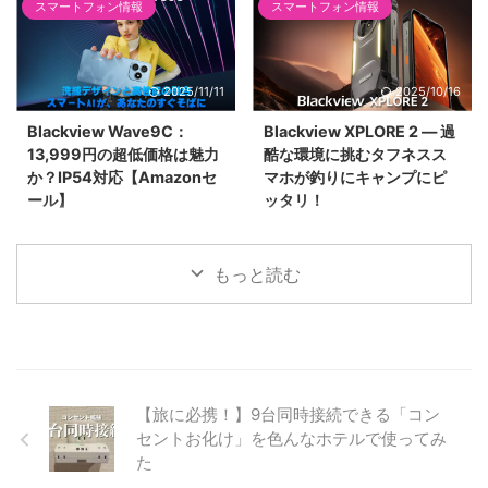
（140W/45W）、MagSafeバッ
を解説。楽天モバイルへのeSIM
スマートフォン情報
スマートフォン情報
テリー（Anker Nano）、高耐久
移行手順、LINEや天下一品アプ
ケースなど全商品の選び方を基準
リなど「初期化前に確認すべき最
別に解説。Anker、Spigen、
重要注意点」と、収益化を目指す
2025/11/11
2025/10/16
MOFTなど人気ブランドを網羅。
筆者が厳選した神アクセサリーも
紹介。
Blackview Wave9C：
Blackview XPLORE 2 ― 過
13,999円の超低価格は魅力
酷な環境に挑むタフネスス
か？IP54対応【Amazonセ
マホが釣りにキャンプにピ
ール】
ッタリ！
Blackview Wave9CがAmazonセ
Blackviewの新型タフネススマホ
ールで13,999円。IP54防塵防水
「XPLORE 2」が登場。
対応のエントリーモデルは、お子
IP68/IP69K防水・防塵、MIL規格
もっと読む
様のスマホやラフな環境でのサブ
準拠の耐衝撃性能、20,000mAh
機に最適か？Unisoc T603搭載機
バッテリー、467ルーメンライト
の実用性を検証します。
を搭載。水中撮影やキャンプ・釣
りに最適。
【旅に必携！】9台同時接続できる「コン
セントお化け」を色んなホテルで使ってみ
た