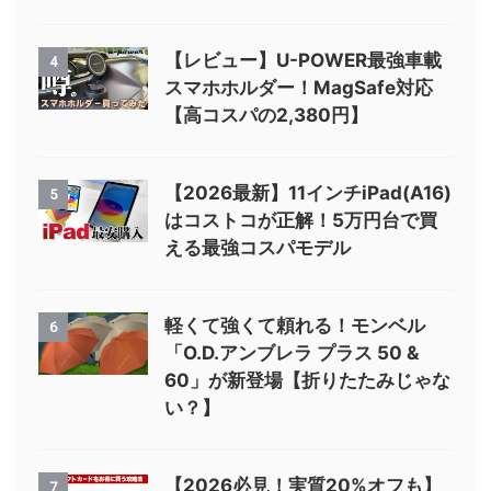
【レビュー】U-POWER最強車載
4
スマホホルダー！MagSafe対応
【高コスパの2,380円】
【2026最新】11インチiPad(A16)
5
はコストコが正解！5万円台で買
える最強コスパモデル
軽くて強くて頼れる！モンベル
6
「O.D.アンブレラ プラス 50 &
60」が新登場【折りたたみじゃな
い？】
【2026必見！実質20%オフも】
7