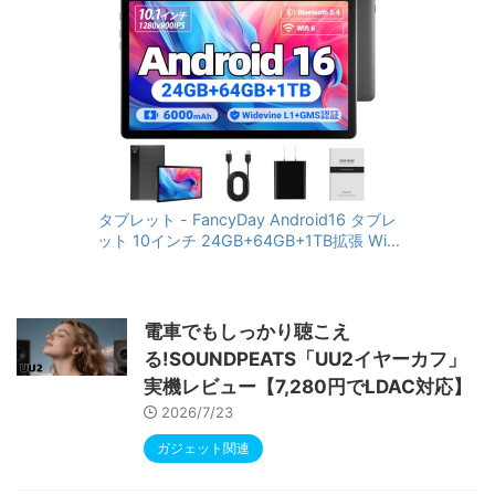
タブレット - FancyDay Android16 タブレ
ット 10インチ 24GB+64GB+1TB拡張 WiFi
6&Bluetooth5.4対応 高性能CPU 1280*80
0画面 6000mAh Widevine L1 GMS認証 T
ype-C充電 顔認識 アンドロイド 無線投影
RGBライト 児童守護 IPS画面 日本語説明書
電車でもしっかり聴こえ
る!SOUNDPEATS「UU2イヤーカフ」
実機レビュー【7,280円でLDAC対応】
2026/7/23
ガジェット関連