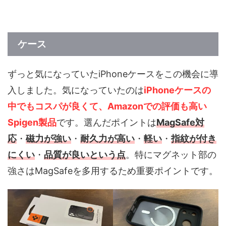
ケース
ずっと気になっていたiPhoneケースをこの機会に導
入しました。気になっていたのは
iPhoneケースの
中でもコスパが良くて、Amazonでの評価も高い
Spigen製品
です。選んだポイントは
MagSafe対
応
・
磁力が強い
・
耐久力が高い
・
軽い
・
指紋が付き
にくい
・
品質が良いという点
。特にマグネット部の
強さはMagSafeを多用するため重要ポイントです。