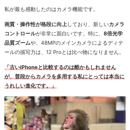
私が最も感動したのはカメラ機能です。
画質・操作性が格段に向上
しており、新しい
カメラ
コントロール
が非常に面白いです。特に、
8倍光学
品質ズーム
や、48MPのメインカメラによるディテ
ールの描写力は、12 Proとは比べ物になりません。
「古いiPhoneと比較するのは酷かもしれません
が、普段からカメラを多用する私にとっては本当に
うれしい進化です。」