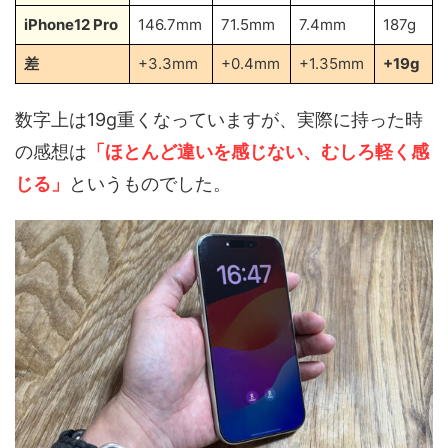
iPhone12 Pro
146.7mm
71.5mm
7.4mm
187g
差
+3.3mm
+0.4mm
+1.35mm
+19g
数字上は19g重くなっていますが、実際に持った時
の感想は
「ほとんど違いを感じない、むしろ軽く感
じる」
というものでした。