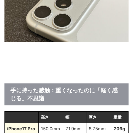
手に持った感触：重くなったのに「軽く感
じる」不思議
高さ
幅
厚さ
重量
iPhone17 Pro
150.0mm
71.9mm
8.75mm
206g