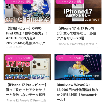
スマートフォン情報
スマートフォン情報
お届けします。5月31日（日）ま
思っていた私が考えを改めた話。
で、32GBモデルが13,100円、
TORRAS「Ostand O3 Hue」を
128GBモデルが16,100円の特別
iPhone 17 Proで使ってわかっ
価格で購入可能。動画視聴や電子
た、スタンド撮影の便利さと素
2026/2/11
2025/11/24
書籍、お子様用など、サブ端末と
材・耐衝撃性能を正直レビューし
して「ちょうどいい」スペックと
ます。
【実機レビュー】OPPO
【iPhone 17 ＆ 17 Pro向
価格のバランスを詳しく解説しま
Find X9は「数字の暴力」！
け】買って後悔なし！必須
す。
AnTuTu 300万点＆
アクセサリー20選
7025mAhの最強スペック
iPhone 17 Proの性能を最大限に
を徹底検証
引き出す必須アクセサリーを徹底
紹介。高速充電器
2026年最新フラグシップ
（140W/45W）、MagSafeバッ
スマートフォン情報
スマートフォン情報
「OPPO Find X9」を実機レビュ
テリー（Anker Nano）、高耐久
ー！AnTuTu 300万点超えの
ケースなど全商品の選び方を基準
Dimensity 9500が生み出す圧倒
別に解説。Anker、Spigen、
的レスポンスと、7,025mAhの
2025/11/22
2025/11/11
MOFTなど人気ブランドを網羅。
「氷河バッテリー」による驚異の
電池持ちを数値で解説。ハッセル
【iPhone 17 Proレビュー】
Blackview Wave9C：
ブラッド監修カメラや、原神をス
買って良かったアクセサリ
13,999円の超低価格は魅力
トレスなく遊べる「バイパス充
ーと失敗しないデータ移行
か？IP54対応【Amazonセ
電」など、スペックオタクも納得
ール】
iPhone 12 Proから17 Proへの乗
の仕上がりを徹底網羅します。