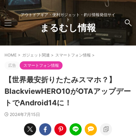
アウトドアギア・便利ガジェット・釣り情報発信サイ
ト
まるむし情報
HOME
>
ガジェット関連
>
スマートフォン情報
>
広告
スマートフォン情報
【世界最安折りたたみスマホ？】
BlackviewHERO10がOTAアップデー
トでAndroid14に！
2024年7月15日