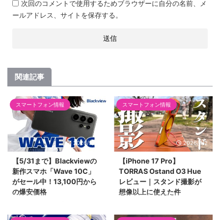
次回のコメントで使用するためブラウザーに自分の名前、メ
ールアドレス、サイトを保存する。
関連記事
スマートフォン情報
スマートフォン情報
2026/5/24
2026/4/2
【5/31まで】Blackviewの
【iPhone 17 Pro】
新作スマホ「Wave 10C」
TORRAS Ostand O3 Hue
がセール中！13,100円から
レビュー｜スタンド撮影が
の爆安価格
想像以上に使えた件
Blackviewから登場した新作スマ
「スタンド付きケースって動画見
ホ「Wave 10C」のセール情報を
る時ぐらいしか役に立たない」と