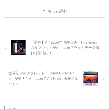
り換えを徹底レビュー。A19 Pro
Blackview Wave9CがAmazonセ
チップと8倍ズームカメラの体感
ールで13,999円。IP54防塵防水
を解説。楽天モバイルへのeSIM
対応のエントリーモデルは、お子
もっと読む
移行手順、LINEや天下一品アプ
様のスマホやラフな環境でのサブ
リなど「初期化前に確認すべき最
機に最適か？Unisoc T603搭載機
重要注意点」と、収益化を目指す
の実用性を検証します。
筆者が厳選した神アクセサリーも
紹介。
【必見】Amazonでお馴染み『HiGrace』
のタブレットがAmazonプライムデーで超
お得価格に！
世界初3in1タブレット「iPlay60 Pad Pr
o」が楽天とAmazonで7月16日に販売スタ
ート！