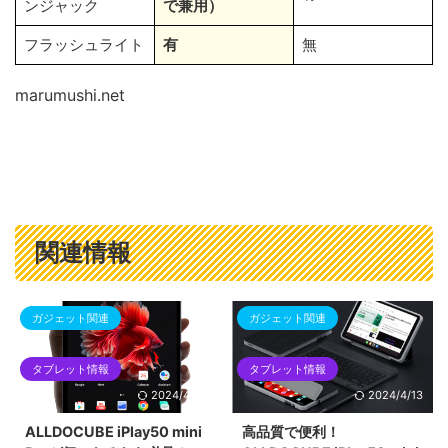
ンジャック
で兼用）
フラッシュライト
有
無
marumushi.net
関連情報
ガジェット関連
ガジェット関連
タブレット情報
タブレット情報
2024/4/14
2024/4/13
ALLDOCUBE iPlay50 mini
高品質で便利！