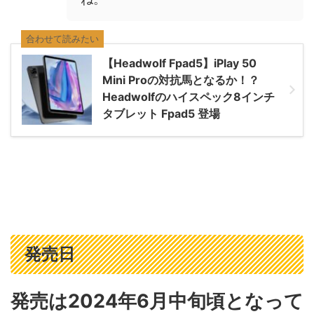
合わせて読みたい
【Headwolf Fpad5】iPlay 50
Mini Proの対抗馬となるか！？
Headwolfのハイスペック8インチ
タブレット Fpad5 登場
発売日
発売は2024年6月中旬頃となって