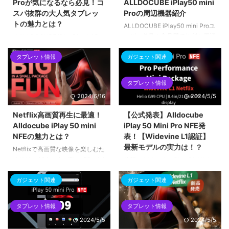
Proが気になるなら必見！コ
ALLDOCUBE iPlay50 mini
スパ抜群の大人気タブレッ
Proの周辺機器紹介
トの魅力とは？
ALLDOCUBE iPlay50 mini Proユ
ーザー必見！高品質で便利な周辺
「ALLDOCUBE iPlay50 mini Pro
機器を紹介します。キーボードケ
は、高性能ながらもお手頃な価格
ース、ケース、フィルムなど、使
タブレット情報
ガジェット関連
のタブレットとして話題です。
い勝手や保護性に優れたアイテム
Antutuベンチマークスコアやコス
をチェックして、より快適なスマ
パの良さ、iPlay50 miniとの違い
タブレット情報
ートライフを実現しましょう。
など、その魅力を詳しくご紹介し
2024/6/16
2024/5/5
ALLDOCUBE iPlay50 mini Pro購
ています。もしもALLDOCUBE
入者必読の記事です！
iPlay50 mini Proに興味がある方
Netflix高画質再生に最適！
【公式発表】Alldocube
は、ぜひ本記事をご覧ください！
Alldocube iPlay 50 mini
iPlay 50 Mini Pro NFE発
NFEの魅力とは？
表！【Widevine L1認証】
最新モデルの実力は！？
Netflixで高画質な映像を楽しむた
めには、Alldocube iPlay 50 mini
待望のAlldocube iPlay 50 Mini
NFEがおすすめです。この記事で
Pro NFEが公式発表！最新の8イ
は、その魅力と使い勝手を詳しく
ガジェット関連
ガジェット関連
ンチタブレットに興味のある方必
解説しています。ストレージ容量
見！
や大画面など、快適な視聴を実現
タブレット情報
タブレット情報
するポイントをお伝えします。是
2024/5/5
2024/5/5
非、Alldocube iPlay 50 mini NFE