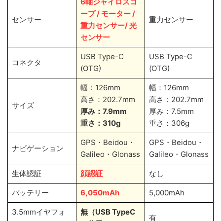
6軸
ジャイロスコ
ープ / モーター /
センサー
重力センサー
重力センサー/ 光
センサー
USB Type-C
USB Type-C
コネクタ
(OTG)
(OTG)
幅：126mm
幅：126mm
高さ：202.7mm
高さ：202.7mm
サイズ
厚み：7.9mm
厚み：7.5mm
重さ：310g
重さ：306g
GPS・Beidou・
GPS・Beidou・
ナビゲーション
Galileo・Glonass
Galileo・Glonass
生体認証
顔認証
なし
バッテリー
6,050mAh
5,000mAh
3.5mmイヤフォ
無（USB TypeC
有