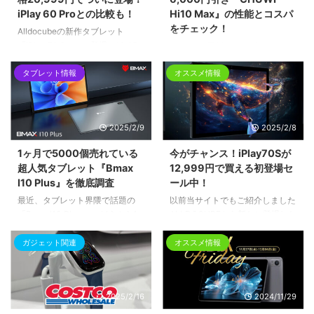
iPlay 60 Proとの比較も！
Hi10 Max』の性能とコスパ
をチェック！
Alldocubeの新作タブレット
「iPlay 70 Pro」が登場！10.95
CHUWIの最新2in1タブレット
インチ2.5Kの高解像度ディスプレ
「N100 Hi10 Max」！現在、
イ、大容量ストレージ、パワフル
タブレット情報
オススメ情報
Amazonでは6,000円引きのクー
なバッテリーを搭載し、4G LTE
ポンが配布中で、大変お得に手に
対応のエンターテインメントから
入れるチャンスです。
仕事まで幅広く活用できるモデル
2025/2/9
2025/2/8
です。さらに、前モデルとなる
「iPlay 60 Pro」との比較も行
1ヶ月で5000個売れている
今がチャンス！iPlay70Sが
い、それぞれの特徴を詳しく解説
超人気タブレット『Bmax
12,999円で買える初登場セ
します。
I10 Plus』を徹底調査
ール中！
最近、タブレット界隈で話題の
以前当サイトでもご紹介しました
「Bmax I10 Plus」。 どうやら1
ALLDOCUBEから新たに登場した
ヶ月で5000個も売れているらし
タブレット「iPlay 70S」がいよ
く、これはちょっと気になる。
いよ7月8日に発売となりまし
ガジェット関連
オススメ情報
「安いタブレットって結局使えな
た。初登場特別価格でなんと
いでしょ？」なんて思っている人
12,999円！？日本のAmazonや楽
もいるかもしれませんが、 実際
天で購入可能です。
2025/2/16
2024/11/29
に調べてみたら、意外とやるじゃ
んコイツ…！今回はそんなBmax