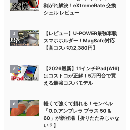
っている『 iPad 』はお得なのか
検証【 iPad Pro Air Mini 】
DualSense Edgeのラバー問題を
2
解決！おすすめ補修＆カスタムア
イテム特集 Playstation
DualSense Edge グリップラバー
3
剥がれ解決！eXtremeRate 交換
シェル レビュー
【レビュー】U-POWER最強車載
4
スマホホルダー！MagSafe対応
【高コスパの2,380円】