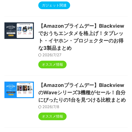
タブレット - FancyDay Android16 タブレ
ット 10インチ 24GB+64GB+1TB拡張 WiFi
6&Bluetooth5.4対応 高性能CPU 1280*80
0画面 6000mAh Widevine L1 GMS認証 T
ype-C充電 顔認識 アンドロイド 無線投影
RGBライト 児童守護 IPS画面 日本語説明書
電車でもしっかり聴こえ
る!SOUNDPEATS「UU2イヤーカフ」
実機レビュー【7,280円でLDAC対応】
2026/7/23
ガジェット関連
【Amazonプライムデー】Blackview
でおうちエンタメを格上げ！タブレッ
ト・イヤホン・プロジェクターのお得
な3製品まとめ
2026/7/27