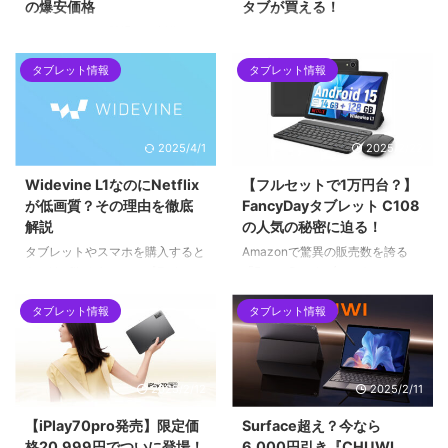
の爆安価格
タブが買える！
Blackviewから登場した新作スマ
Blackview Tab15 ProがAmazon
ホ「Wave 10C」のセール情報を
セールで過去最安の15,510円に。
タブレット情報
タブレット情報
お届けします。5月31日（日）ま
10.5インチ・256GB・4G対応で
で、32GBモデルが13,100円、
この価格は破格！クーポン＆割引
128GBモデルが16,100円の特別
コード情報あり。期間は4月20日
価格で購入可能。動画視聴や電子
まで！
2025/4/1
2025/2/22
書籍、お子様用など、サブ端末と
して「ちょうどいい」スペックと
Widevine L1なのにNetflix
【フルセットで1万円台？】
価格のバランスを詳しく解説しま
が低画質？その理由を徹底
FancyDayタブレット C108
す。
解説
の人気の秘密に迫る！
タブレットやスマホを購入すると
Amazonで驚異の販売数を誇る
き、NetflixやAmazonプライム・
「FancyDayタブレット
ビデオを高画質で視聴できるかど
C108（型番
うかは重要なポイントです。その
KYTFDC108BK）」。1ヶ月で
タブレット情報
タブレット情報
判断基準の一つが「Widevine L1
1000個以上売れているというこ
対応」かどうか。しかし、実際に
とで、これはなかなかの人気モデ
購入してみると「Widevine L1対
ルです。
2025/2/12
2025/2/11
応なのにNetflixが720pや480pの
まま」というケースがよくありま
【iPlay70pro発売】限定価
Surface超え？今なら
す。
格20,999円でついに登場！
6,000円引き『CHUWI