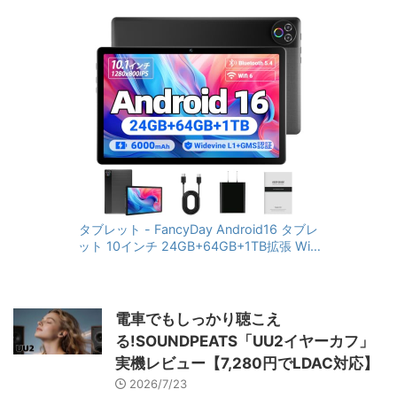
反射知らずの11.6型大画面！
OPPO Pad 3が日本発売、高性
能AIタブレット
Amazon人気タブレット