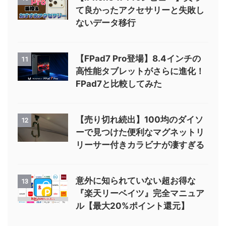
う！楽天ポイント2重取りの完全
ガイド
【iPhone 17 ＆ 17 Pro向け】買っ
9
て後悔なし！必須アクセサリー20
選
【iPhone 17 Proレビュー】買っ
10
て良かったアクセサリーと失敗し
ないデータ移行
【FPad7 Pro登場】8.4インチの
11
高性能タブレットがさらに進化！
FPad7と比較してみた