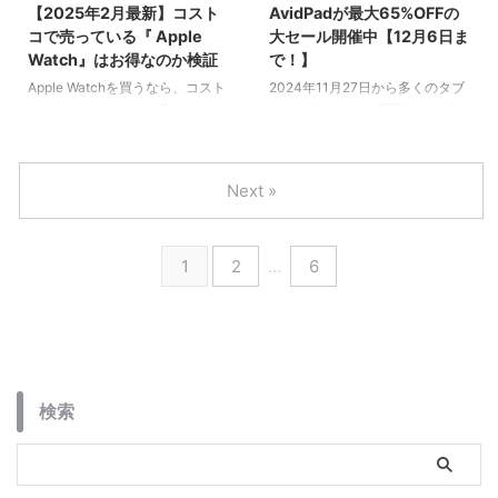
【2025年2月最新】コスト
AvidPadが最大65%OFFの
I10 Plusの魅力を深掘りしていき
コで売っている『 Apple
大セール開催中【12月6日ま
たいと思います。
Watch』はお得なのか検証
で！】
Apple Watchを買うなら、コスト
2024年11月27日から多くのタブ
コとAmazonどちらが安いのか？
レットアイテムを展開している
コストコは会員限定の割引価格が
AvidPadがAmazonにて
魅力、Amazon等ではセールや中
BlackFridayセールを開催中で
古品でさらに安く買えることも。
す。なんと最大65%OFFという超
Next »
この記事では、各モデルの特徴を
お得な期間になっています。
踏まえながら価格を比較し、どこ
で買うのがベストかを解説しま
1
2
…
6
す！
検索