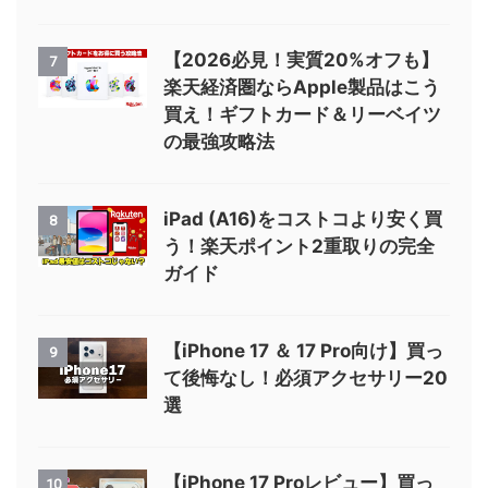
【2026最新】11インチiPad(A16)
5
はコストコが正解！5万円台で買
える最強コスパモデル
軽くて強くて頼れる！モンベル
6
「O.D.アンブレラ プラス 50 &
60」が新登場【折りたたみじゃな
い？】
【2026必見！実質20%オフも】
7
楽天経済圏ならApple製品はこう
買え！ギフトカード＆リーベイツ
の最強攻略法
iPad (A16)をコストコより安く買
8