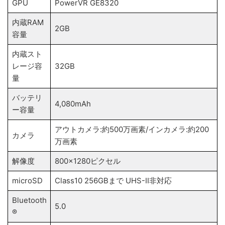
GPU
PowerVR GE8320
内蔵RAM
2GB
容量
内蔵スト
レージ容
32GB
量
バッテリ
4,080mAh
ー容量
アウトカメラ:約500万画素/インカメラ:約200
カメラ
万画素
解像度
800×1280ピクセル
microSD
Class10 256GBまで UHS-II非対応
Bluetooth
5.0
®