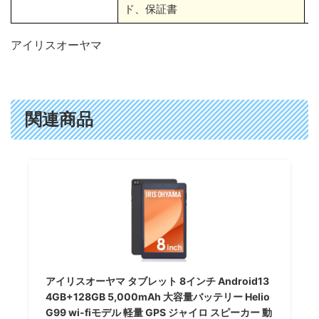
ド、保証書
アイリスオーヤマ
関連商品
アイリスオーヤマ タブレット 8インチ Android13
4GB+128GB 5,000mAh 大容量バッテリー Helio
G99 wi-fiモデル 軽量 GPS ジャイロ スピーカー 動