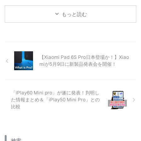
2025年末〜2026年最新、日本で
2026年1月3日より新春セール！
一番売れている「11インチ
最新Android 16と高性能Unisoc
iPad（A16チップ搭載）」の価格
7250チップを搭載したタブレッ
もっと読む
を徹底比較！コストコなら
ト「TABWEE T50」が15,999
55,980円と、Apple公式や
円。24GBメモリとWidevine L1
Amazonより約3,000円もお得で
対応で、動画もアプリも快適に楽
す。BCNランキング1位の理由や
しめる最新モデルの魅力を紹介。
詳細スペック、一緒に買いたいア
クセサリ、コストコで購入する際
【Xiaomi Pad 6S Pro日本登場か！】Xiao
の注意点まで詳しく解説します。
miが5月9日に新製品発表会を開催！
「iPlay60 Mini pro」が遂に発表！判明し
た情報まとめ＆「iPlay50 Mini Pro」との
比較
検索