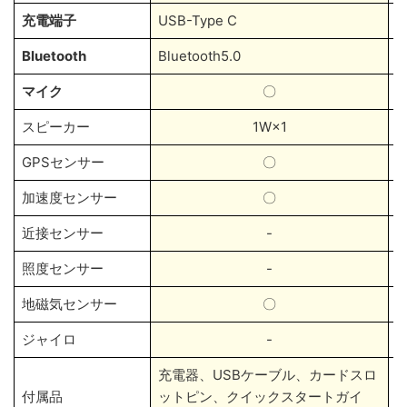
充電端子
USB-Type C
U
Bluetooth
Bluetooth5.0
B
マイク
〇
スピーカー
1W×1
GPSセンサー
〇
加速度センサー
〇
近接センサー
-
照度センサー
-
地磁気センサー
〇
ジャイロ
-
充電器、USBケーブル、カードスロ
U
付属品
ットピン、クイックスタートガイ