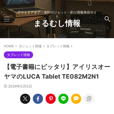
アウトドアギア・便利ガジェット・釣り情報発信サイ
ト
まるむし情報
HOME
>
ガジェット関連
>
タブレット情報
>
タブレット情報
【電子書籍にピッタリ】アイリスオー
ヤマのLUCA Tablet TE082M2N1
2024年5月5日