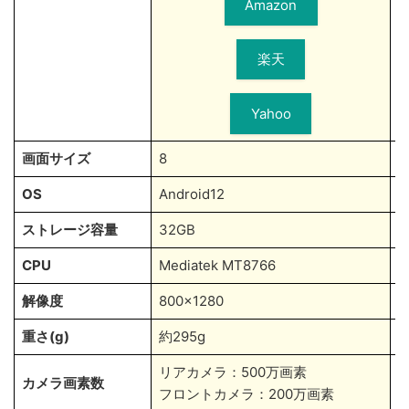
Amazon
楽天
Yahoo
画面サイズ
8
8
OS
Android12
A
ストレージ容量
32GB
1
CPU
Mediatek MT8766
M
解像度
800×1280
1
重さ(g)
約295g
約
リアカメラ：500万画素
カメラ画素数
フロントカメラ：200万画素