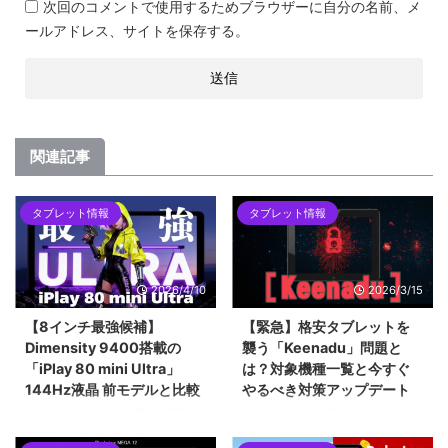
次回のコメントで使用するためブラウザーに自分の名前、メ
ールアドレス、サイトを保存する。
関連記事
タブレット情報
タブレット情報
2026/4/10
2026/3/15
【8インチ最強候補】
【緊急】格安タブレットを
Dimensity 9400搭載の
襲う「Keenadu」問題と
「iPlay 80 mini Ultra」
は？対象機種一覧と今すぐ
144Hz液晶 前モデルと比較
やるべき対策アップデート
ALLDOCUBEから登場した最新の
2026年2月に発覚したAndroidバ
8.4インチタブレット「iPlay 80
ックドア「Keenadu」問題。