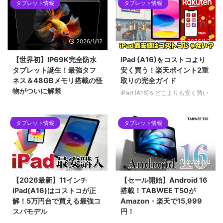
タブレット情報
タブレット情報
mini Ultra」を紹介します。最新
Alldocube、Teclast、Headwolf
チップセットのDimensity 9400
など、当サイトでも紹介した格安
をはじめ、2.5Kの144Hzディス
タブレットが対象となった今回の
プレイ、100W急速充電など、コ
騒動を時系列で解説します。迅速
2026/1/12
2026/1/7
ンパクトな筐体に詰め込まれた驚
な対応で評価を上げたメーカー
異的なスペックについて解説して
と、批判を浴びたメーカーの差と
【世界初】IP69K完全防水
iPad (A16)をコストコより
います。ハイエンドな小型タブレ
は？手元の「Alldocube iPlay 60
タブレット誕生！最強タフ
安く買う！楽天ポイント2重
ットを求めるユーザーにとって、
mini pro」を例に、画像付きで対
ネス＆48GBメモリ搭載の怪
取りの完全ガイド
2026年現在の最有力候補となる1
策アップデートの手順も詳しくご
物がついに解禁
台です。
紹介します。
iPad (A16)をどこよりも安く買い
たい方必見！コストコの店舗価格
2026年1月12日発売！世界初の
をネット完結で下回る「楽天ポイ
IP69K完全防水タブレット
ント2重取りルート」を徹底解説
タブレット情報
タブレット情報
「Blackview MEGA 12」。12.2
します。SPU（ポイントアップ）
インチ2.4K液晶、Dimensity
やお買い物マラソンをフル活用し
7200、最大48GBメモリ搭載の
て、実質5万円台前半で手に入れ
フラッグシップ性能を誇りなが
2026/1/7
2026/1/3
る具体的な手順や、初心者がハマ
ら、早期割引で299ドルという驚
りやすい購入制限の注意点まで網
異のコスパ。キーボードやペンな
【2026最新】11インチ
【セール開始】Android 16
羅。2026年最新の最安値攻略ガ
ど豪華5大特典が貰える先行販売
iPad(A16)はコストコが正
搭載！TABWEE T50が
イドです。
セール情報を見逃すな！
解！5万円台で買える最強コ
Amazon・楽天で15,999
スパモデル
円！