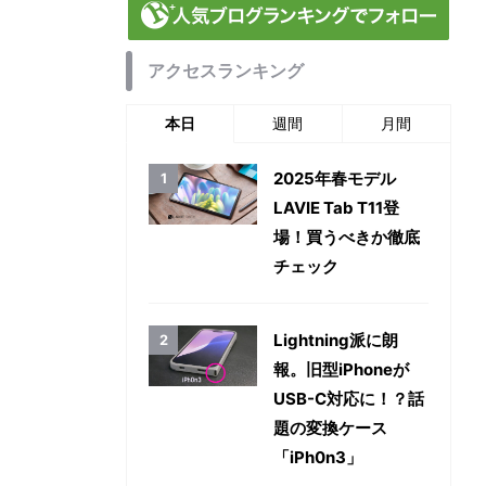
アクセスランキング
本日
週間
月間
2025年春モデル
LAVIE Tab T11登
場！買うべきか徹底
チェック
Lightning派に朗
報。旧型iPhoneが
USB-C対応に！？話
題の変換ケース
「iPh0n3」