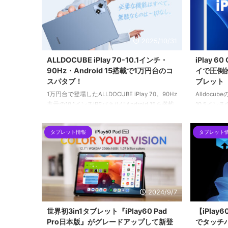
2025/10/31
ALLDOCUBE iPlay 70-10.1インチ・
iPlay 
90Hz・Android 15搭載で1万円台のコ
イで圧倒
スパタブ！
ブレット
1万円台で登場したALLDOCUBE iPlay 70。90Hz
Alldocub
表示の10.1インチIPSパネルにAndroid 15を搭載
10.5インチ
し、12GB相当メモリで軽快動作。iPlay 60との
載し、鮮や
違いも徹底比較。
ンスを実現し
タブレット情報
タブレット
して、ディ
ッテリー容
います。
2024/9/7
世界初3in1タブレット『iPlay60 Pad
【iPlay
Pro日本版』がグレードアップして新登
でタッチ