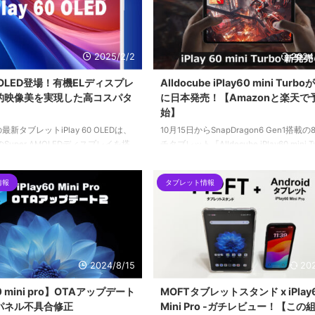
2025/2/2
2024
60 OLED登場！有機ELディスプレ
Alldocube iPlay60 mini Turb
的映像美を実現した高コスパタ
に日本発売！【Amazonと楽天で
始】
eの最新タブレットiPlay 60 OLEDは、
10月15日からSnapDragon6 Gen1搭載
のSuper AMOLEDディスプレイを搭
チタブレット『Alldocube iPlay60 mini T
かな映像美と高いコストパフォーマ
がいよいよ発売になります。現在Amazo
ています。前作のiPlay 60と比較
天にて予約受付開始しています。
情報
タブレット情報
スプレイ品質やプロセッサ性能、バ
量など多くの点で改良が加えられて
2024/8/15
20
60 mini pro】OTAアップデート
MOFTタブレットスタンド x iPlay
パネル不具合修正
Mini Pro -ガチレビュー！【この