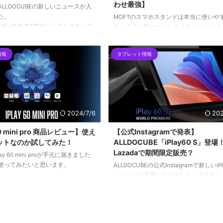
わせ最強】
LLDOCUBEの新しいニュースが入
た。
MOFTのスマホスタンドは本当に使いや
 Mini Pro発売後2度目となるシステムア
て、今では私のマストアイテムになりま
が配信されています。今回のOTAア
普段持ち歩いている8インチタブレット
ではタッチパネル不具合修正および
MOFTの使い勝手が追加されたら最強な
情報
タブレット情報
がされています。
は！？と思い、さっそく試してみました
2024/7/6
202
60 mini pro 商品レビュー】使え
【公式Instagramで発表】
ットなのか試してみた！
ALLDOCUBE「iPlay60 S」登場
Lazadaで期間限定販売？
ay 60 mini proが手元に届きました
使ってみたいと思います。
ALLDOCUBEの公式Instagramで新しいiPl
シリーズの発表がありました。その名も
「iPlay60 S」！