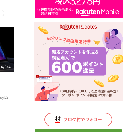
すく
した。
にこの
ので
。
4/6/4
！
ay60