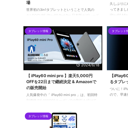
場
久しぶりにA
ってきまし
世界初の3in1タブレットということで人気の
iPlay60
ALLDOCUBE iPlay60 Pad Pro 日本版がグレード
ップデート
アップして新登場しました。これまで中国での
ップデート
み販売されていた「メモリ24GB・ストレージ
タブレット情報
タブレット
細かい調整
256GB」バージョンが日本でも登場です。
2024/6/18
【 iPlay60 mini pro 】楽天5,000円
【iPlay
OFFを22日まで継続決定 & Amazonで
るタブレ
の販売開始
ついに！iPl
ので、早速
人気爆発中の「 iPlay60 mini pro 」は、初回特
別価格で5,000OFFクーポンでの割引を続けて
いますが、割引クーポンには上限枚数があるの
で、無くなるたびに売切れになっています。
タブレット情報