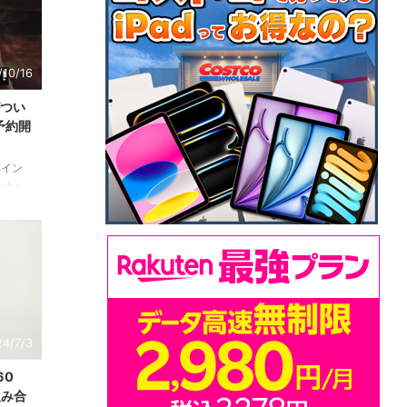
/10/16
oがつい
予約開
の8イン
urbo』
nと楽
24/7/3
60
組み合