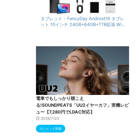
タブレット - FancyDay Android16 タブレ
ット 10インチ 24GB+64GB+1TB拡張 WiFi
6&Bluetooth5.4対応 高性能CPU 1280*80
0画面 6000mAh Widevine L1 GMS認証 T
ype-C充電 顔認識 アンドロイド 無線投影
RGBライト 児童守護 IPS画面 日本語説明書
電車でもしっかり聴こえ
る!SOUNDPEATS「UU2イヤーカフ」実機レビ
ュー【7,280円でLDAC対応】
2026/7/23
ガジェット関連