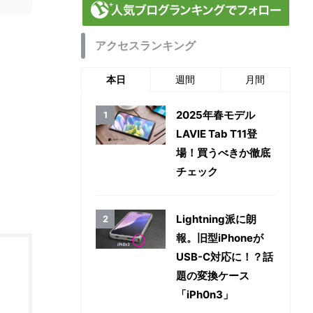
アクセスランキング
本日
週間
月間
2025年春モデル
LAVIE Tab T11登
場！買うべきか徹底
チェック
Lightning派に朗
報。旧型iPhoneが
USB-C対応に！？話
題の変換ケース
「iPh0n3」