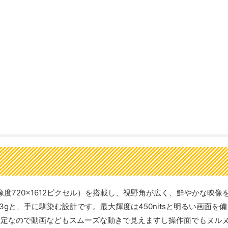
（解像度720×1612ピクセル）を搭載し、視野角が広く、鮮やかな映像
は193gと、手に馴染む設計です。最大輝度は450nitsと明るい画面を
設定なので動画などもスムーズな動きで見えますし操作面でもヌル