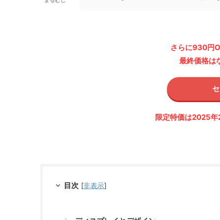
さらに930円
最終価格はな
セ
限定特価は2025年
目次
[
非表示
]