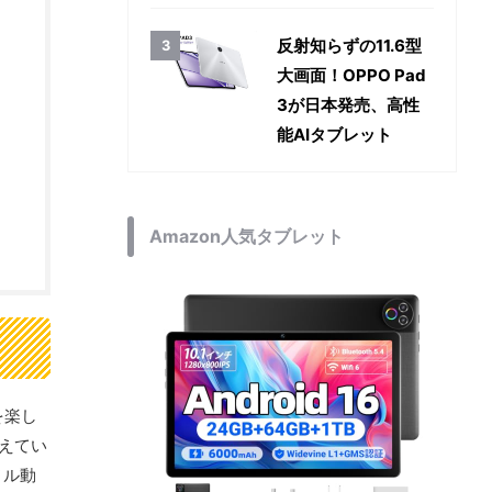
反射知らずの11.6型
大画面！OPPO Pad
3が日本発売、高性
能AIタブレット
Amazon人気タブレット
を楽し
備えてい
ヌル動