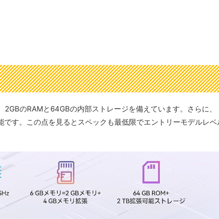
載し、2GBのRAMと64GBの内部ストレージを備えています。さらに、
が可能です。この点を見るとスペックも最低限でエントリーモデルレベ