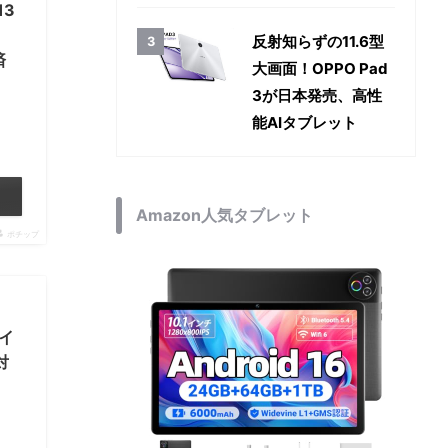
13
反射知らずの11.6型
済
大画面！OPPO Pad
3が日本発売、高性
能AIタブレット
Amazon人気タブレット
ポチップ
レイ
対