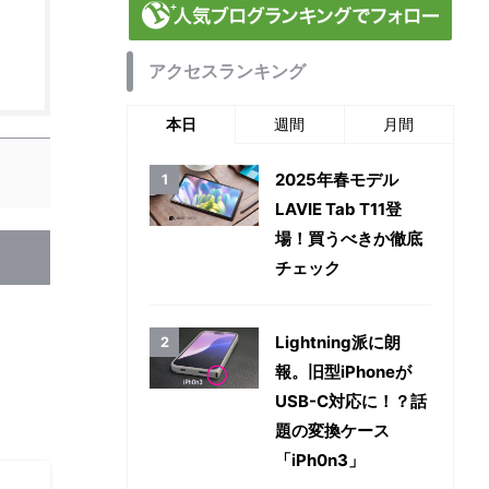
アクセスランキング
本日
週間
月間
2025年春モデル
LAVIE Tab T11登
場！買うべきか徹底
チェック
Lightning派に朗
報。旧型iPhoneが
USB-C対応に！？話
題の変換ケース
「iPh0n3」