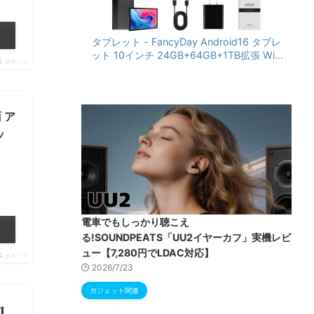
タブレット - FancyDay Android16 タブレ
ット 10インチ 24GB+64GB+1TB拡張 WiFi
ポチップ
6&Bluetooth5.4対応 高性能CPU 1280*80
0画面 6000mAh Widevine L1 GMS認証 T
ype-C充電 顔認識 アンドロイド 無線投影
RGBライト 児童守護 IPS画面 日本語説明書
 ア
ッ
電車でもしっかり聴こえ
る!SOUNDPEATS「UU2イヤーカフ」実機レビ
ュー【7,280円でLDAC対応】
ポチップ
2026/7/23
ガジェット関連
