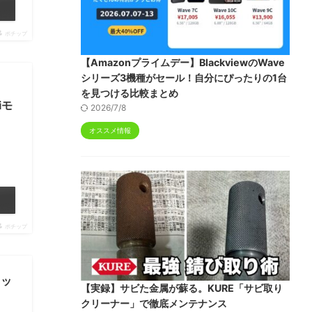
ポチップ
【Amazonプライムデー】BlackviewのWave
シリーズ3機種がセール！自分にぴったりの1台
を見つける比較まとめ
iモ
2026/7/8
オススメ情報
ポチップ
レッ
【実録】サビた金属が蘇る。KURE「サビ取り
クリーナー」で徹底メンテナンス