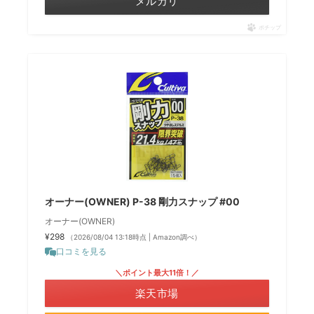
メルカリ
ポチップ
オーナー(OWNER) P-38 剛力スナップ #00
オーナー(OWNER)
¥298
（2026/08/04 13:18時点 | Amazon調べ）
口コミを見る
＼ポイント最大11倍！／
楽天市場