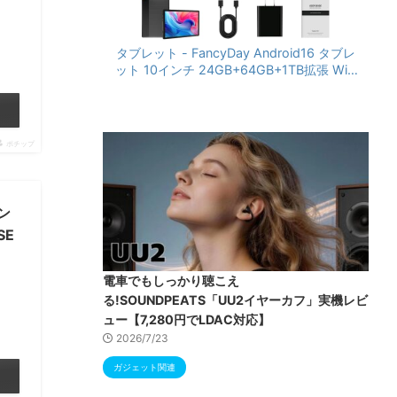
タブレット - FancyDay Android16 タブレ
ット 10インチ 24GB+64GB+1TB拡張 WiFi
6&Bluetooth5.4対応 高性能CPU 1280*80
0画面 6000mAh Widevine L1 GMS認証 T
ype-C充電 顔認識 アンドロイド 無線投影
RGBライト 児童守護 IPS画面 日本語説明書
ポチップ
コン
SE
電車でもしっかり聴こえ
る!SOUNDPEATS「UU2イヤーカフ」実機レビ
ュー【7,280円でLDAC対応】
2026/7/23
ガジェット関連