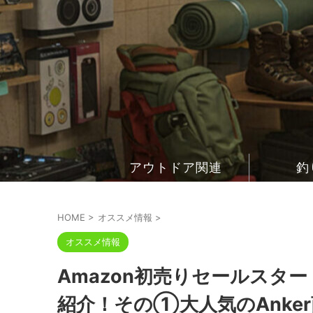
アウトドア関連
釣
HOME
>
オススメ情報
>
オススメ情報
Amazon初売りセールスタ
紹介！その①大人気のAnke