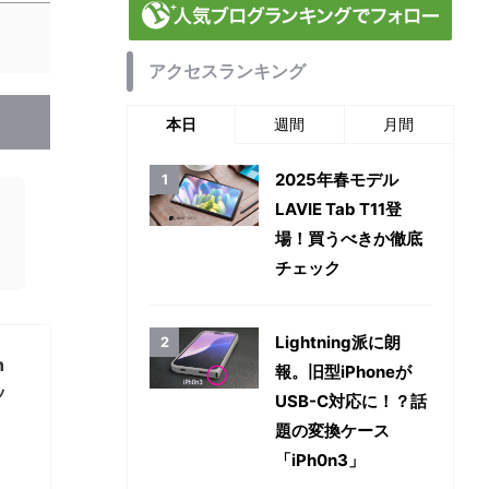
アクセスランキング
本日
週間
月間
2025年春モデル
LAVIE Tab T11登
場！買うべきか徹底
！
チェック
Lightning派に朗
h
報。旧型iPhoneが
ッ
USB-C対応に！？話
題の変換ケース
「iPh0n3」