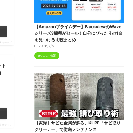
【Amazonプライムデー】BlackviewのWave
シリーズ3機種がセール！自分にぴったりの1台
を見つける比較まとめ
ポチップ
2026/7/8
オススメ情報
セント
d
【実録】サビた金属が蘇る。KURE「サビ取り
ポチップ
クリーナー」で徹底メンテナンス