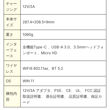
チャー
12V/3A
ジング
本体サ
287.4*208.5*9mm
イズ
重さ
1060g
インタ
全機能Type-C 、USB-A 3.0、3.5mmヘッドフォ
ーフェ
ンポート、Micro HD
ース
ワイヤ
WiFi6 802.11ax、BT 5.2
レス
OS
WIN 11
12V/3A アダプタ、PSE、 CE、 UL、 FCC 認証
梱包内
取扱説明書、 適合証明書、 品質証明書、保証カ
容
ード