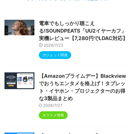
6&Bluetooth5.4対応 高性能CPU 1280*80
0画面 6000mAh Widevine L1 GMS認証 T
ype-C充電 顔認識 アンドロイド 無線投影
RGBライト 児童守護 IPS画面 日本語説明書
電車でもしっかり聴こえ
る!SOUNDPEATS「UU2イヤーカフ」
実機レビュー【7,280円でLDAC対応】
2026/7/23
ガジェット関連
【Amazonプライムデー】Blackview
でおうちエンタメを格上げ！タブレッ
ト・イヤホン・プロジェクターのお得
な3製品まとめ
2026/7/27
オススメ情報