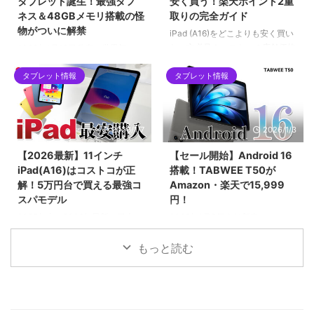
タブレット誕生！最強タフ
安く買う！楽天ポイント2重
ットを求めるユーザーにとって、
mini pro」を例に、画像付きで対
ネス＆48GBメモリ搭載の怪
取りの完全ガイド
2026年現在の最有力候補となる1
策アップデートの手順も詳しくご
物がついに解禁
台です。
紹介します。
iPad (A16)をどこよりも安く買い
たい方必見！コストコの店舗価格
2026年1月12日発売！世界初の
をネット完結で下回る「楽天ポイ
IP69K完全防水タブレット
ント2重取りルート」を徹底解説
タブレット情報
タブレット情報
「Blackview MEGA 12」。12.2
します。SPU（ポイントアップ）
インチ2.4K液晶、Dimensity
やお買い物マラソンをフル活用し
7200、最大48GBメモリ搭載の
て、実質5万円台前半で手に入れ
フラッグシップ性能を誇りなが
2026/1/7
2026/1/3
る具体的な手順や、初心者がハマ
ら、早期割引で299ドルという驚
りやすい購入制限の注意点まで網
異のコスパ。キーボードやペンな
【2026最新】11インチ
【セール開始】Android 16
羅。2026年最新の最安値攻略ガ
ど豪華5大特典が貰える先行販売
iPad(A16)はコストコが正
搭載！TABWEE T50が
イドです。
セール情報を見逃すな！
解！5万円台で買える最強コ
Amazon・楽天で15,999
スパモデル
円！
2025年末〜2026年最新、日本で
2026年1月3日より新春セール！
一番売れている「11インチ
最新Android 16と高性能Unisoc
iPad（A16チップ搭載）」の価格
7250チップを搭載したタブレッ
もっと読む
を徹底比較！コストコなら
ト「TABWEE T50」が15,999
55,980円と、Apple公式や
円。24GBメモリとWidevine L1
Amazonより約3,000円もお得で
対応で、動画もアプリも快適に楽
す。BCNランキング1位の理由や
しめる最新モデルの魅力を紹介。