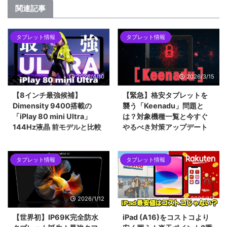
関連記事
タブレット情報
タブレット情報
2026/4/10
2026/3/15
【8インチ最強候補】
【緊急】格安タブレットを
Dimensity 9400搭載の
襲う「Keenadu」問題と
「iPlay 80 mini Ultra」
は？対象機種一覧と今すぐ
144Hz液晶 前モデルと比較
やるべき対策アップデート
ALLDOCUBEから登場した最新の
2026年2月に発覚したAndroidバ
8.4インチタブレット「iPlay 80
ックドア「Keenadu」問題。
タブレット情報
タブレット情報
mini Ultra」を紹介します。最新
Alldocube、Teclast、Headwolf
チップセットのDimensity 9400
など、当サイトでも紹介した格安
をはじめ、2.5Kの144Hzディス
タブレットが対象となった今回の
プレイ、100W急速充電など、コ
騒動を時系列で解説します。迅速
2026/1/12
2026/1/7
ンパクトな筐体に詰め込まれた驚
な対応で評価を上げたメーカー
異的なスペックについて解説して
と、批判を浴びたメーカーの差と
【世界初】IP69K完全防水
iPad (A16)をコストコより
います。ハイエンドな小型タブレ
は？手元の「Alldocube iPlay 60