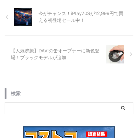
詳細スペック、一緒に買いたいア
クセサリ、コストコで購入する際
今がチャンス！iPlay70Sが12,999円で買
の注意点まで詳しく解説します。
える初登場セール中！
【人気沸騰】DAVIの缶オープナーに新色登
場！ブラックモデルが追加
検索