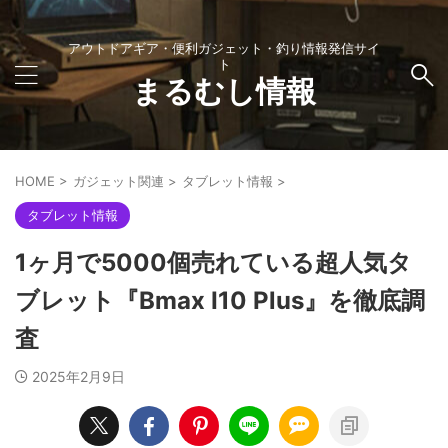
アウトドアギア・便利ガジェット・釣り情報発信サイ
ト
まるむし情報
HOME
>
ガジェット関連
>
タブレット情報
>
タブレット情報
1ヶ月で5000個売れている超人気タ
ブレット『Bmax I10 Plus』を徹底調
査
2025年2月9日