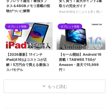
タブレット誕生！最強タフ
安く買う！楽天ポイント2重
ットを求めるユーザーにとって、
mini pro」を例に、画像付きで対
ネス＆48GBメモリ搭載の怪
取りの完全ガイド
2026年現在の最有力候補となる1
策アップデートの手順も詳しくご
物がついに解禁
台です。
紹介します。
iPad (A16)をどこよりも安く買い
たい方必見！コストコの店舗価格
2026年1月12日発売！世界初の
をネット完結で下回る「楽天ポイ
IP69K完全防水タブレット
ント2重取りルート」を徹底解説
タブレット情報
タブレット情報
「Blackview MEGA 12」。12.2
します。SPU（ポイントアップ）
インチ2.4K液晶、Dimensity
やお買い物マラソンをフル活用し
7200、最大48GBメモリ搭載の
て、実質5万円台前半で手に入れ
フラッグシップ性能を誇りなが
2026/1/7
2026/1/3
る具体的な手順や、初心者がハマ
ら、早期割引で299ドルという驚
りやすい購入制限の注意点まで網
異のコスパ。キーボードやペンな
【2026最新】11インチ
【セール開始】Android 16
羅。2026年最新の最安値攻略ガ
ど豪華5大特典が貰える先行販売
iPad(A16)はコストコが正
搭載！TABWEE T50が
イドです。
セール情報を見逃すな！
解！5万円台で買える最強コ
Amazon・楽天で15,999
スパモデル
円！
2025年末〜2026年最新、日本で
2026年1月3日より新春セール！
一番売れている「11インチ
最新Android 16と高性能Unisoc
iPad（A16チップ搭載）」の価格
7250チップを搭載したタブレッ
もっと読む
を徹底比較！コストコなら
ト「TABWEE T50」が15,999
55,980円と、Apple公式や
円。24GBメモリとWidevine L1
Amazonより約3,000円もお得で
対応で、動画もアプリも快適に楽
す。BCNランキング1位の理由や
しめる最新モデルの魅力を紹介。