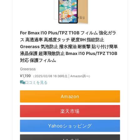
For Bmax I10 Plus/TPZ T10B フィルム 強化ガラ
ス 高透過率 高感度タッチ 硬度9H 指紋防止
Greerass 気泡防止 撥水撥油 耐衝撃 貼り付け簡単
液晶保護 超薄飛散防止 Bmax I10 Plus/TPZ T10B
対応 保護フィルム
Greerass
¥1,199
（2025/02/08 16:36時点 | Amazon調べ）
口コミを見る
Amazon
楽天市場
Yahooショッピング