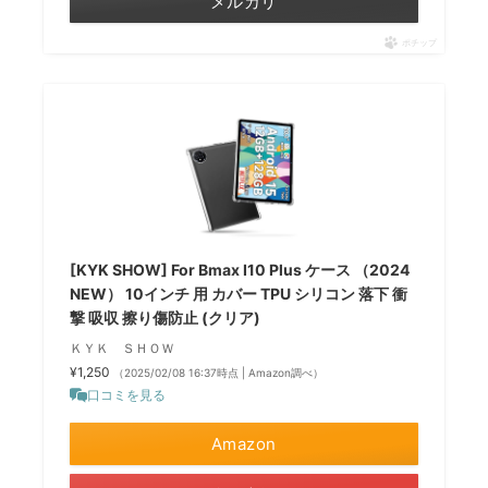
メルカリ
ポチップ
[KYK SHOW] For Bmax I10 Plus ケース （2024
NEW） 10インチ 用 カバー TPU シリコン 落下 衝
撃 吸収 擦り傷防止 (クリア)
ＫＹＫ ＳＨＯＷ
¥1,250
（2025/02/08 16:37時点 | Amazon調べ）
口コミを見る
Amazon