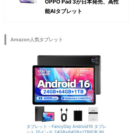
OPPO Pad 3が日本発売、高性
能AIタブレット
Amazon人気タブレット
タブレット - FancyDay Android16 タブレ
ット 10インチ 24GB+64GB+1TB拡張 WiFi