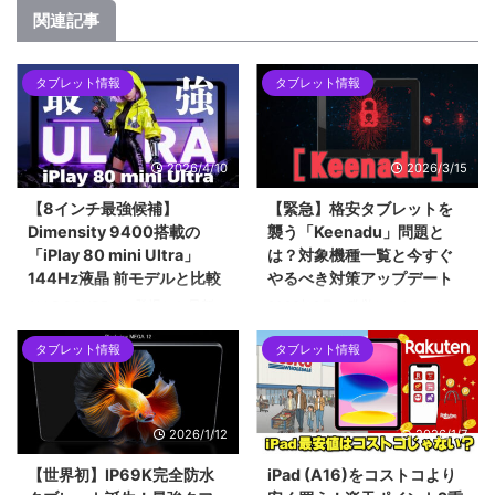
関連記事
タブレット情報
タブレット情報
2026/4/10
2026/3/15
【8インチ最強候補】
【緊急】格安タブレットを
Dimensity 9400搭載の
襲う「Keenadu」問題と
「iPlay 80 mini Ultra」
は？対象機種一覧と今すぐ
144Hz液晶 前モデルと比較
やるべき対策アップデート
ALLDOCUBEから登場した最新の
2026年2月に発覚したAndroidバ
8.4インチタブレット「iPlay 80
ックドア「Keenadu」問題。
タブレット情報
タブレット情報
mini Ultra」を紹介します。最新
Alldocube、Teclast、Headwolf
チップセットのDimensity 9400
など、当サイトでも紹介した格安
をはじめ、2.5Kの144Hzディス
タブレットが対象となった今回の
プレイ、100W急速充電など、コ
騒動を時系列で解説します。迅速
2026/1/12
2026/1/7
ンパクトな筐体に詰め込まれた驚
な対応で評価を上げたメーカー
異的なスペックについて解説して
と、批判を浴びたメーカーの差と
【世界初】IP69K完全防水
iPad (A16)をコストコより
います。ハイエンドな小型タブレ
は？手元の「Alldocube iPlay 60