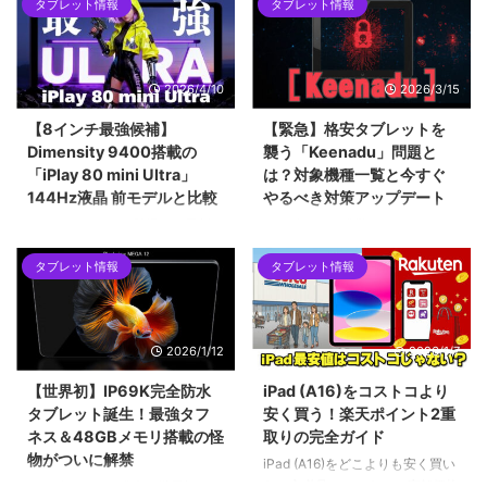
タブレット情報
タブレット情報
2026/4/10
2026/3/15
【8インチ最強候補】
【緊急】格安タブレットを
Dimensity 9400搭載の
襲う「Keenadu」問題と
「iPlay 80 mini Ultra」
は？対象機種一覧と今すぐ
144Hz液晶 前モデルと比較
やるべき対策アップデート
ALLDOCUBEから登場した最新の
2026年2月に発覚したAndroidバ
8.4インチタブレット「iPlay 80
ックドア「Keenadu」問題。
タブレット情報
タブレット情報
mini Ultra」を紹介します。最新
Alldocube、Teclast、Headwolf
チップセットのDimensity 9400
など、当サイトでも紹介した格安
をはじめ、2.5Kの144Hzディス
タブレットが対象となった今回の
プレイ、100W急速充電など、コ
騒動を時系列で解説します。迅速
2026/1/12
2026/1/7
ンパクトな筐体に詰め込まれた驚
な対応で評価を上げたメーカー
異的なスペックについて解説して
と、批判を浴びたメーカーの差と
【世界初】IP69K完全防水
iPad (A16)をコストコより
います。ハイエンドな小型タブレ
は？手元の「Alldocube iPlay 60
タブレット誕生！最強タフ
安く買う！楽天ポイント2重
ットを求めるユーザーにとって、
mini pro」を例に、画像付きで対
ネス＆48GBメモリ搭載の怪
取りの完全ガイド
2026年現在の最有力候補となる1
策アップデートの手順も詳しくご
物がついに解禁
台です。
紹介します。
iPad (A16)をどこよりも安く買い
たい方必見！コストコの店舗価格
2026年1月12日発売！世界初の