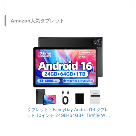
Amazon人気タブレット
タブレット - FancyDay Android16 タブレ
ット 10インチ 24GB+64GB+1TB拡張 WiFi
6&Bluetooth5.4対応 高性能CPU 1280*80
0画面 6000mAh Widevine L1 GMS認証 T
ype-C充電 顔認識 アンドロイド 無線投影