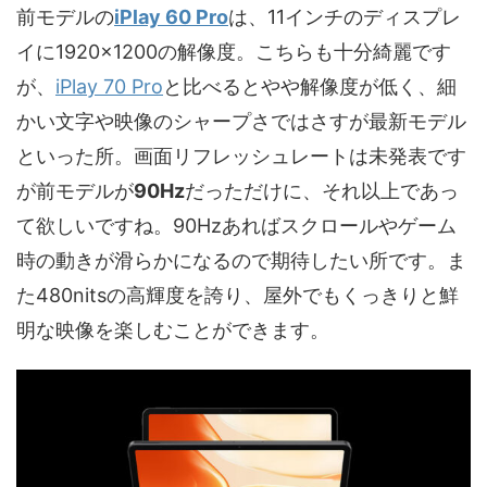
前モデルの
iPlay 60 Pro
は、11インチのディスプレ
イに1920×1200の解像度。こちらも十分綺麗です
が、
iPlay 70 Pro
と比べるとやや解像度が低く、細
かい文字や映像のシャープさではさすが最新モデル
といった所。画面リフレッシュレートは未発表です
が前モデルが
90Hz
だっただけに、それ以上であっ
て欲しいですね。90Hzあればスクロールやゲーム
時の動きが滑らかになるので期待したい所です。ま
た480nitsの高輝度を誇り、屋外でもくっきりと鮮
明な映像を楽しむことができます。