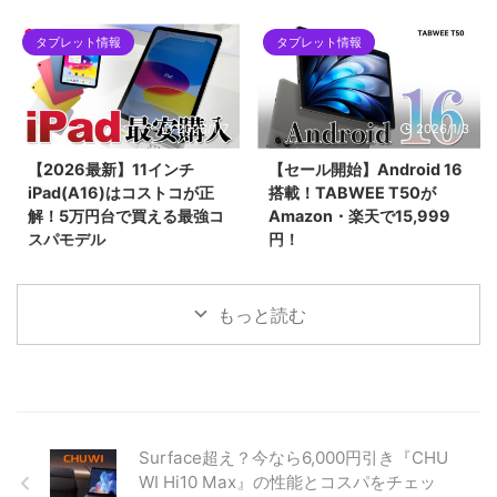
をネット完結で下回る「楽天ポイ
IP69K完全防水タブレット
ント2重取りルート」を徹底解説
タブレット情報
タブレット情報
「Blackview MEGA 12」。12.2
します。SPU（ポイントアップ）
インチ2.4K液晶、Dimensity
やお買い物マラソンをフル活用し
7200、最大48GBメモリ搭載の
て、実質5万円台前半で手に入れ
フラッグシップ性能を誇りなが
2026/1/7
2026/1/3
る具体的な手順や、初心者がハマ
ら、早期割引で299ドルという驚
りやすい購入制限の注意点まで網
異のコスパ。キーボードやペンな
【2026最新】11インチ
【セール開始】Android 16
羅。2026年最新の最安値攻略ガ
ど豪華5大特典が貰える先行販売
iPad(A16)はコストコが正
搭載！TABWEE T50が
イドです。
セール情報を見逃すな！
解！5万円台で買える最強コ
Amazon・楽天で15,999
スパモデル
円！
2025年末〜2026年最新、日本で
2026年1月3日より新春セール！
一番売れている「11インチ
最新Android 16と高性能Unisoc
iPad（A16チップ搭載）」の価格
7250チップを搭載したタブレッ
もっと読む
を徹底比較！コストコなら
ト「TABWEE T50」が15,999
55,980円と、Apple公式や
円。24GBメモリとWidevine L1
Amazonより約3,000円もお得で
対応で、動画もアプリも快適に楽
す。BCNランキング1位の理由や
しめる最新モデルの魅力を紹介。
詳細スペック、一緒に買いたいア
クセサリ、コストコで購入する際
Surface超え？今なら6,000円引き『CHU
の注意点まで詳しく解説します。
WI Hi10 Max』の性能とコスパをチェッ