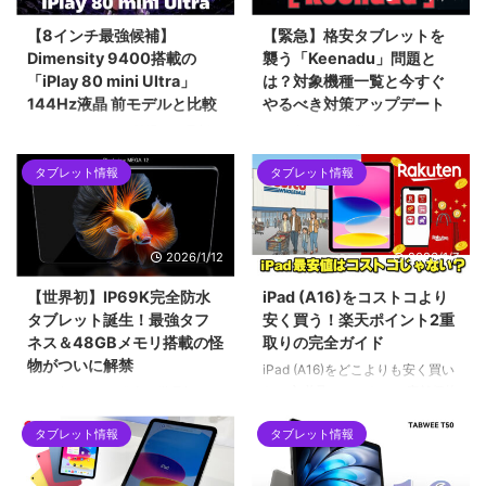
【8インチ最強候補】
【緊急】格安タブレットを
Dimensity 9400搭載の
襲う「Keenadu」問題と
「iPlay 80 mini Ultra」
は？対象機種一覧と今すぐ
144Hz液晶 前モデルと比較
やるべき対策アップデート
ALLDOCUBEから登場した最新の
2026年2月に発覚したAndroidバ
8.4インチタブレット「iPlay 80
ックドア「Keenadu」問題。
タブレット情報
タブレット情報
mini Ultra」を紹介します。最新
Alldocube、Teclast、Headwolf
チップセットのDimensity 9400
など、当サイトでも紹介した格安
をはじめ、2.5Kの144Hzディス
タブレットが対象となった今回の
プレイ、100W急速充電など、コ
騒動を時系列で解説します。迅速
2026/1/12
2026/1/7
ンパクトな筐体に詰め込まれた驚
な対応で評価を上げたメーカー
異的なスペックについて解説して
と、批判を浴びたメーカーの差と
【世界初】IP69K完全防水
iPad (A16)をコストコより
います。ハイエンドな小型タブレ
は？手元の「Alldocube iPlay 60
タブレット誕生！最強タフ
安く買う！楽天ポイント2重
ットを求めるユーザーにとって、
mini pro」を例に、画像付きで対
ネス＆48GBメモリ搭載の怪
取りの完全ガイド
2026年現在の最有力候補となる1
策アップデートの手順も詳しくご
物がついに解禁
台です。
紹介します。
iPad (A16)をどこよりも安く買い
たい方必見！コストコの店舗価格
2026年1月12日発売！世界初の
をネット完結で下回る「楽天ポイ
IP69K完全防水タブレット
ント2重取りルート」を徹底解説
タブレット情報
タブレット情報
「Blackview MEGA 12」。12.2
します。SPU（ポイントアップ）
インチ2.4K液晶、Dimensity
やお買い物マラソンをフル活用し
7200、最大48GBメモリ搭載の