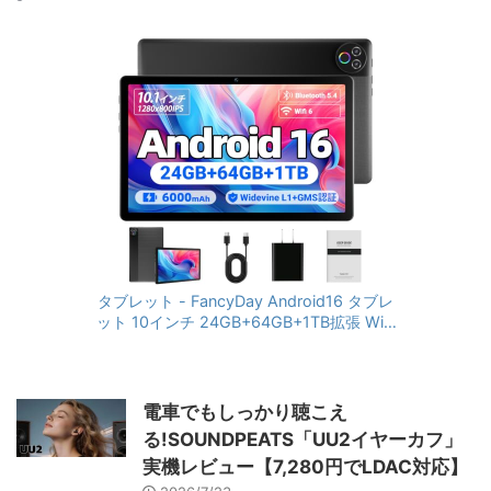
タブレット - FancyDay Android16 タブレ
ット 10インチ 24GB+64GB+1TB拡張 WiFi
6&Bluetooth5.4対応 高性能CPU 1280*80
0画面 6000mAh Widevine L1 GMS認証 T
ype-C充電 顔認識 アンドロイド 無線投影
RGBライト 児童守護 IPS画面 日本語説明書
電車でもしっかり聴こえ
る!SOUNDPEATS「UU2イヤーカフ」
実機レビュー【7,280円でLDAC対応】