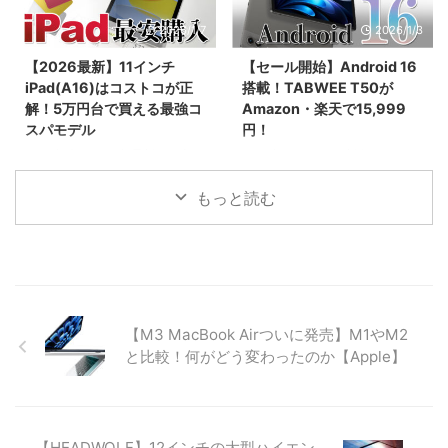
て、実質5万円台前半で手に入れ
フラッグシップ性能を誇りなが
2026/1/7
2026/1/3
る具体的な手順や、初心者がハマ
ら、早期割引で299ドルという驚
りやすい購入制限の注意点まで網
異のコスパ。キーボードやペンな
【2026最新】11インチ
【セール開始】Android 16
羅。2026年最新の最安値攻略ガ
ど豪華5大特典が貰える先行販売
iPad(A16)はコストコが正
搭載！TABWEE T50が
イドです。
セール情報を見逃すな！
解！5万円台で買える最強コ
Amazon・楽天で15,999
スパモデル
円！
2025年末〜2026年最新、日本で
2026年1月3日より新春セール！
一番売れている「11インチ
最新Android 16と高性能Unisoc
iPad（A16チップ搭載）」の価格
7250チップを搭載したタブレッ
もっと読む
を徹底比較！コストコなら
ト「TABWEE T50」が15,999
55,980円と、Apple公式や
円。24GBメモリとWidevine L1
Amazonより約3,000円もお得で
対応で、動画もアプリも快適に楽
す。BCNランキング1位の理由や
しめる最新モデルの魅力を紹介。
詳細スペック、一緒に買いたいア
クセサリ、コストコで購入する際
【M3 MacBook Airついに発売】M1やM2
の注意点まで詳しく解説します。
と比較！何がどう変わったのか【Apple】
【HEADWOLF】12インチの大型ハイエン