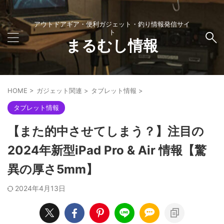
アウトドアギア・便利ガジェット・釣り情報発信サイ
ト
まるむし情報
HOME
>
ガジェット関連
>
タブレット情報
>
タブレット情報
【また的中させてしまう？】注目の
2024年新型iPad Pro & Air 情報【驚
異の厚さ5mm】
2024年4月13日