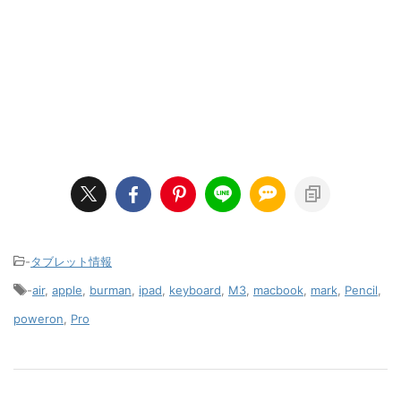
-
タブレット情報
-
air
,
apple
,
burman
,
ipad
,
keyboard
,
M3
,
macbook
,
mark
,
Pencil
,
poweron
,
Pro