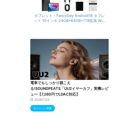
タブレット - FancyDay Android16 タブレ
ット 10インチ 24GB+64GB+1TB拡張 WiFi
6&Bluetooth5.4対応 高性能CPU 1280*80
0画面 6000mAh Widevine L1 GMS認証 T
ype-C充電 顔認識 アンドロイド 無線投影
RGBライト 児童守護 IPS画面 日本語説明書
電車でもしっかり聴こえ
る!SOUNDPEATS「UU2イヤーカフ」実機レビ
ュー【7,280円でLDAC対応】
2026/7/23
ガジェット関連