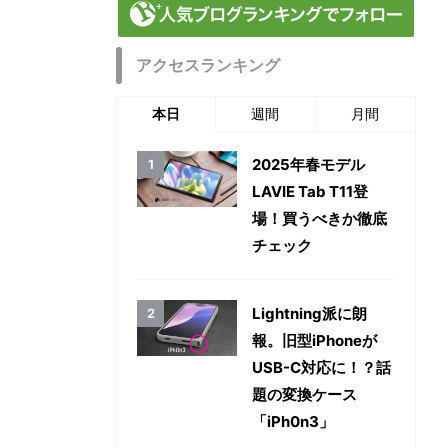
アクセスランキング
本日
週間
月間
2025年春モデル
LAVIE Tab T11登
場！買うべきか徹底
チェック
Lightning派に朗
報。旧型iPhoneが
USB-C対応に！？話
題の変換ケース
「iPh0n3」