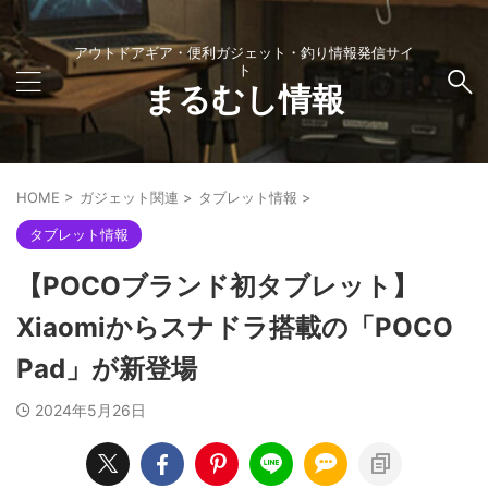
アウトドアギア・便利ガジェット・釣り情報発信サイ
ト
まるむし情報
HOME
>
ガジェット関連
>
タブレット情報
>
タブレット情報
【POCOブランド初タブレット】
Xiaomiからスナドラ搭載の「POCO
Pad」が新登場
2024年5月26日