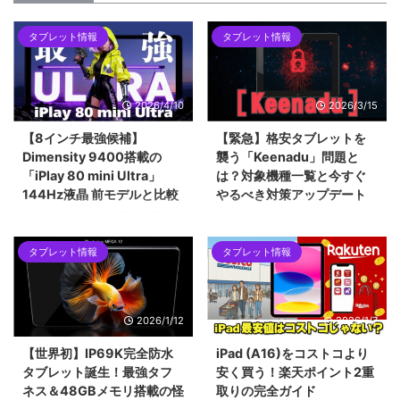
タブレット情報
タブレット情報
2026/4/10
2026/3/15
【8インチ最強候補】
【緊急】格安タブレットを
Dimensity 9400搭載の
襲う「Keenadu」問題と
「iPlay 80 mini Ultra」
は？対象機種一覧と今すぐ
144Hz液晶 前モデルと比較
やるべき対策アップデート
ALLDOCUBEから登場した最新の
2026年2月に発覚したAndroidバ
8.4インチタブレット「iPlay 80
ックドア「Keenadu」問題。
タブレット情報
タブレット情報
mini Ultra」を紹介します。最新
Alldocube、Teclast、Headwolf
チップセットのDimensity 9400
など、当サイトでも紹介した格安
をはじめ、2.5Kの144Hzディス
タブレットが対象となった今回の
プレイ、100W急速充電など、コ
騒動を時系列で解説します。迅速
2026/1/12
2026/1/7
ンパクトな筐体に詰め込まれた驚
な対応で評価を上げたメーカー
異的なスペックについて解説して
と、批判を浴びたメーカーの差と
【世界初】IP69K完全防水
iPad (A16)をコストコより
います。ハイエンドな小型タブレ
は？手元の「Alldocube iPlay 60
タブレット誕生！最強タフ
安く買う！楽天ポイント2重
ットを求めるユーザーにとって、
mini pro」を例に、画像付きで対
ネス＆48GBメモリ搭載の怪
取りの完全ガイド
2026年現在の最有力候補となる1
策アップデートの手順も詳しくご