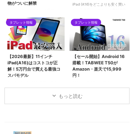
物がついに解禁
台です。
紹介します。
iPad (A16)をどこよりも安く買い
たい方必見！コストコの店舗価格
2026年1月12日発売！世界初の
をネット完結で下回る「楽天ポイ
IP69K完全防水タブレット
ント2重取りルート」を徹底解説
タブレット情報
タブレット情報
「Blackview MEGA 12」。12.2
します。SPU（ポイントアップ）
インチ2.4K液晶、Dimensity
やお買い物マラソンをフル活用し
7200、最大48GBメモリ搭載の
て、実質5万円台前半で手に入れ
フラッグシップ性能を誇りなが
2026/1/7
2026/1/3
る具体的な手順や、初心者がハマ
ら、早期割引で299ドルという驚
りやすい購入制限の注意点まで網
異のコスパ。キーボードやペンな
【2026最新】11インチ
【セール開始】Android 16
羅。2026年最新の最安値攻略ガ
ど豪華5大特典が貰える先行販売
iPad(A16)はコストコが正
搭載！TABWEE T50が
イドです。
セール情報を見逃すな！
解！5万円台で買える最強コ
Amazon・楽天で15,999
スパモデル
円！
2025年末〜2026年最新、日本で
2026年1月3日より新春セール！
一番売れている「11インチ
最新Android 16と高性能Unisoc
iPad（A16チップ搭載）」の価格
7250チップを搭載したタブレッ
もっと読む
を徹底比較！コストコなら
ト「TABWEE T50」が15,999
55,980円と、Apple公式や
円。24GBメモリとWidevine L1
Amazonより約3,000円もお得で
対応で、動画もアプリも快適に楽
す。BCNランキング1位の理由や
しめる最新モデルの魅力を紹介。
詳細スペック、一緒に買いたいア
クセサリ、コストコで購入する際