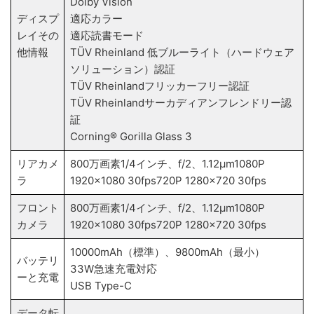
Dolby Vision
ディスプ
適応カラー
レイその
適応読書モード
他情報
TÜV Rheinland 低ブルーライト（ハードウェア
ソリューション）認証
TÜV Rheinlandフリッカーフリー認証
TÜV Rheinlandサーカディアンフレンドリー認
証
Corning® Gorilla Glass 3
リアカメ
800万画素1/4インチ、f/2、1.12μm1080P
ラ
1920x1080 30fps720P 1280x720 30fps
フロント
800万画素1/4インチ、f/2、1.12μm1080P
カメラ
1920x1080 30fps720P 1280x720 30fps
10000mAh（標準）、9800mAh（最小）
バッテリ
33W急速充電対応
ーと充電
USB Type-C
データ転