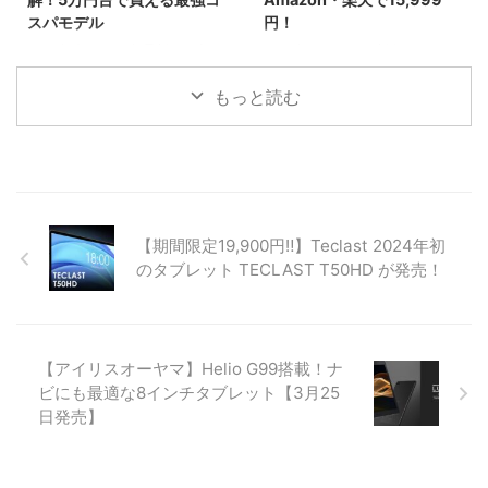
スパモデル
円！
2025年末〜2026年最新、日本で
2026年1月3日より新春セール！
一番売れている「11インチ
最新Android 16と高性能Unisoc
iPad（A16チップ搭載）」の価格
7250チップを搭載したタブレッ
もっと読む
を徹底比較！コストコなら
ト「TABWEE T50」が15,999
55,980円と、Apple公式や
円。24GBメモリとWidevine L1
Amazonより約3,000円もお得で
対応で、動画もアプリも快適に楽
す。BCNランキング1位の理由や
しめる最新モデルの魅力を紹介。
詳細スペック、一緒に買いたいア
クセサリ、コストコで購入する際
【期間限定19,900円‼】Teclast 2024年初
の注意点まで詳しく解説します。
のタブレット TECLAST T50HD が発売！
【アイリスオーヤマ】Helio G99搭載！ナ
ビにも最適な8インチタブレット【3月25
日発売】