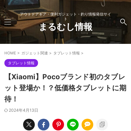
アウトドアギア・便利ガジェット・釣り情報発信サイ
ト
まるむし情報
HOME
>
ガジェット関連
>
タブレット情報
>
タブレット情報
【Xiaomi】Pocoブランド初のタブレ
ット登場か！？低価格タブレットに期
待！
2024年4月13日