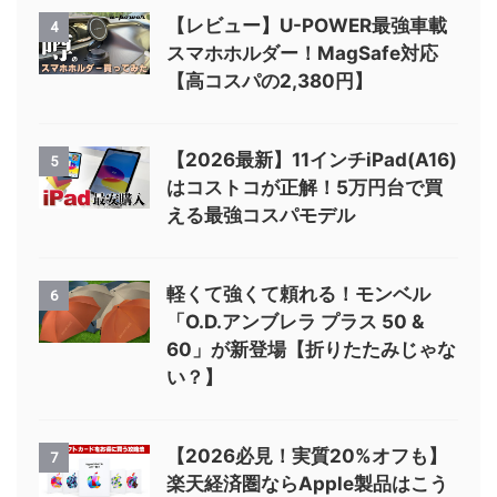
【レビュー】U-POWER最強車載
4
スマホホルダー！MagSafe対応
【高コスパの2,380円】
【2026最新】11インチiPad(A16)
5
はコストコが正解！5万円台で買
える最強コスパモデル
軽くて強くて頼れる！モンベル
6
「O.D.アンブレラ プラス 50 &
60」が新登場【折りたたみじゃな
い？】
【2026必見！実質20%オフも】
7
楽天経済圏ならApple製品はこう