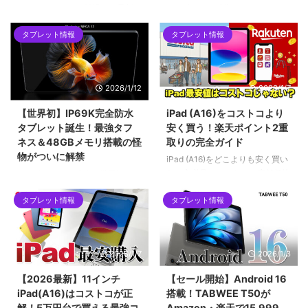
ALLDOCUBEから登場した最新の
2026年2月に発覚したAndroidバ
8.4インチタブレット「iPlay 80
ックドア「Keenadu」問題。
タブレット情報
タブレット情報
mini Ultra」を紹介します。最新
Alldocube、Teclast、Headwolf
チップセットのDimensity 9400
など、当サイトでも紹介した格安
をはじめ、2.5Kの144Hzディス
タブレットが対象となった今回の
プレイ、100W急速充電など、コ
騒動を時系列で解説します。迅速
2026/1/12
2026/1/7
ンパクトな筐体に詰め込まれた驚
な対応で評価を上げたメーカー
異的なスペックについて解説して
と、批判を浴びたメーカーの差と
【世界初】IP69K完全防水
iPad (A16)をコストコより
います。ハイエンドな小型タブレ
は？手元の「Alldocube iPlay 60
タブレット誕生！最強タフ
安く買う！楽天ポイント2重
ットを求めるユーザーにとって、
mini pro」を例に、画像付きで対
ネス＆48GBメモリ搭載の怪
取りの完全ガイド
2026年現在の最有力候補となる1
策アップデートの手順も詳しくご
物がついに解禁
台です。
紹介します。
iPad (A16)をどこよりも安く買い
たい方必見！コストコの店舗価格
2026年1月12日発売！世界初の
をネット完結で下回る「楽天ポイ
IP69K完全防水タブレット
ント2重取りルート」を徹底解説
タブレット情報
タブレット情報
「Blackview MEGA 12」。12.2
します。SPU（ポイントアップ）
インチ2.4K液晶、Dimensity
やお買い物マラソンをフル活用し
7200、最大48GBメモリ搭載の
て、実質5万円台前半で手に入れ
フラッグシップ性能を誇りなが
2026/1/7
2026/1/3
る具体的な手順や、初心者がハマ
ら、早期割引で299ドルという驚
りやすい購入制限の注意点まで網
異のコスパ。キーボードやペンな
【2026最新】11インチ
【セール開始】Android 16
羅。2026年最新の最安値攻略ガ
ど豪華5大特典が貰える先行販売
iPad(A16)はコストコが正
搭載！TABWEE T50が
イドです。
セール情報を見逃すな！
解！5万円台で買える最強コ
Amazon・楽天で15,999