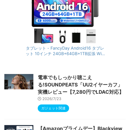
タブレット - FancyDay Android16 タブレ
ット 10インチ 24GB+64GB+1TB拡張 WiFi
6&Bluetooth5.4対応 高性能CPU 1280*80
0画面 6000mAh Widevine L1 GMS認証 T
ype-C充電 顔認識 アンドロイド 無線投影
RGBライト 児童守護 IPS画面 日本語説明書
電車でもしっかり聴こえ
る!SOUNDPEATS「UU2イヤーカフ」
実機レビュー【7,280円でLDAC対応】
2026/7/23
ガジェット関連
【Amazonプライムデー】Blackview