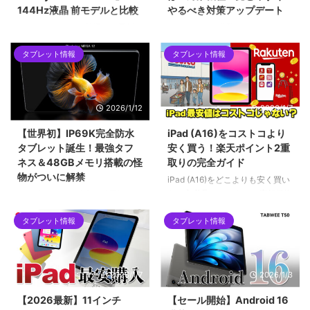
144Hz液晶 前モデルと比較
やるべき対策アップデート
ALLDOCUBEから登場した最新の
2026年2月に発覚したAndroidバ
8.4インチタブレット「iPlay 80
ックドア「Keenadu」問題。
タブレット情報
タブレット情報
mini Ultra」を紹介します。最新
Alldocube、Teclast、Headwolf
チップセットのDimensity 9400
など、当サイトでも紹介した格安
をはじめ、2.5Kの144Hzディス
タブレットが対象となった今回の
プレイ、100W急速充電など、コ
騒動を時系列で解説します。迅速
2026/1/12
2026/1/7
ンパクトな筐体に詰め込まれた驚
な対応で評価を上げたメーカー
異的なスペックについて解説して
と、批判を浴びたメーカーの差と
【世界初】IP69K完全防水
iPad (A16)をコストコより
います。ハイエンドな小型タブレ
は？手元の「Alldocube iPlay 60
タブレット誕生！最強タフ
安く買う！楽天ポイント2重
ットを求めるユーザーにとって、
mini pro」を例に、画像付きで対
ネス＆48GBメモリ搭載の怪
取りの完全ガイド
2026年現在の最有力候補となる1
策アップデートの手順も詳しくご
物がついに解禁
台です。
紹介します。
iPad (A16)をどこよりも安く買い
たい方必見！コストコの店舗価格
2026年1月12日発売！世界初の
をネット完結で下回る「楽天ポイ
IP69K完全防水タブレット
ント2重取りルート」を徹底解説
タブレット情報
タブレット情報
「Blackview MEGA 12」。12.2
します。SPU（ポイントアップ）
インチ2.4K液晶、Dimensity
やお買い物マラソンをフル活用し
7200、最大48GBメモリ搭載の
て、実質5万円台前半で手に入れ
フラッグシップ性能を誇りなが
2026/1/7
2026/1/3
る具体的な手順や、初心者がハマ
ら、早期割引で299ドルという驚
りやすい購入制限の注意点まで網
異のコスパ。キーボードやペンな
【2026最新】11インチ
【セール開始】Android 16
羅。2026年最新の最安値攻略ガ
ど豪華5大特典が貰える先行販売