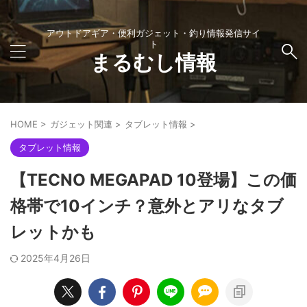
アウトドアギア・便利ガジェット・釣り情報発信サイ
ト
まるむし情報
HOME
>
ガジェット関連
>
タブレット情報
>
タブレット情報
【TECNO MEGAPAD 10登場】この価
格帯で10インチ？意外とアリなタブ
レットかも
2025年4月26日