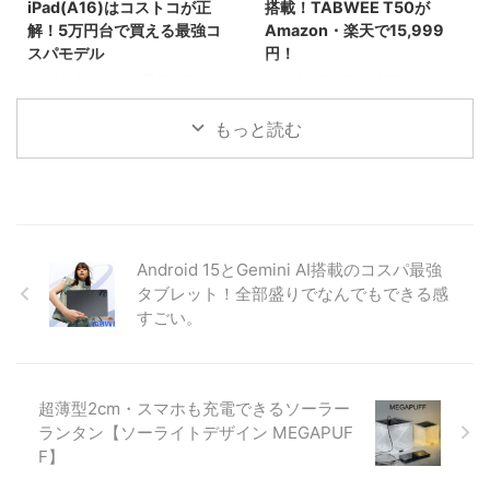
iPad(A16)はコストコが正
搭載！TABWEE T50が
イドです。
セール情報を見逃すな！
解！5万円台で買える最強コ
Amazon・楽天で15,999
スパモデル
円！
2025年末〜2026年最新、日本で
2026年1月3日より新春セール！
一番売れている「11インチ
最新Android 16と高性能Unisoc
iPad（A16チップ搭載）」の価格
7250チップを搭載したタブレッ
もっと読む
を徹底比較！コストコなら
ト「TABWEE T50」が15,999
55,980円と、Apple公式や
円。24GBメモリとWidevine L1
Amazonより約3,000円もお得で
対応で、動画もアプリも快適に楽
す。BCNランキング1位の理由や
しめる最新モデルの魅力を紹介。
詳細スペック、一緒に買いたいア
クセサリ、コストコで購入する際
Android 15とGemini AI搭載のコスパ最強
の注意点まで詳しく解説します。
タブレット！全部盛りでなんでもできる感
すごい。​
超薄型2cm・スマホも充電できるソーラー
ランタン【ソーライトデザイン MEGAPUF
F】