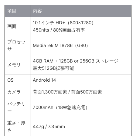
項目
内容
10.1インチ HD+（800×1280）
画面
450nits / 80%画面占有率
プロセッ
MediaTek MT8786（G80）
サ
4GB RAM + 128GB or 256GB ストレージ
メモリ
最大512GB拡張可能
OS
Android 14
カメラ
背面1,300万画素 / 前面500万画素
バッテリ
7000mAh（18W急速充電）
ー
重さ・厚
447g / 7.35mm
さ