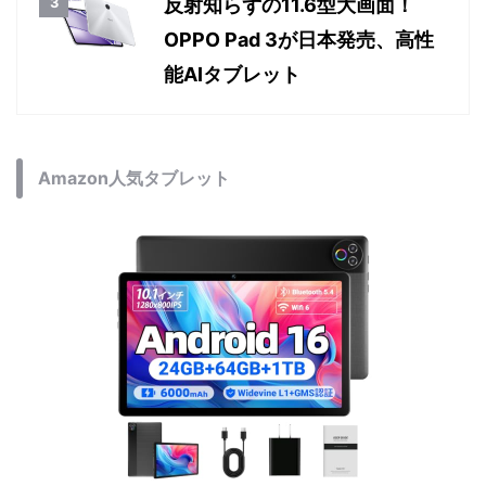
登場！買うべきか徹底チェック
Lightning派に朗報。旧型
iPhoneがUSB-C対応に！？話
題の変換ケース「iPh0n3」
反射知らずの11.6型大画面！
OPPO Pad 3が日本発売、高性
能AIタブレット
Amazon人気タブレット