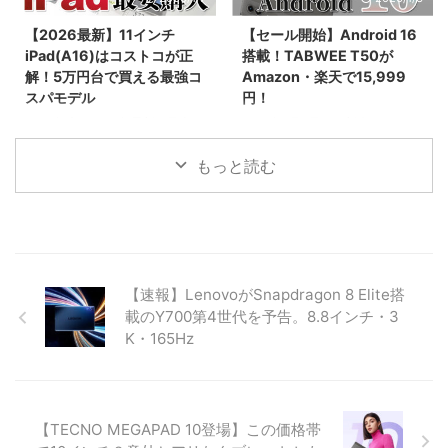
る具体的な手順や、初心者がハマ
ら、早期割引で299ドルという驚
りやすい購入制限の注意点まで網
異のコスパ。キーボードやペンな
【2026最新】11インチ
【セール開始】Android 16
羅。2026年最新の最安値攻略ガ
ど豪華5大特典が貰える先行販売
iPad(A16)はコストコが正
搭載！TABWEE T50が
イドです。
セール情報を見逃すな！
解！5万円台で買える最強コ
Amazon・楽天で15,999
スパモデル
円！
2025年末〜2026年最新、日本で
2026年1月3日より新春セール！
一番売れている「11インチ
最新Android 16と高性能Unisoc
iPad（A16チップ搭載）」の価格
7250チップを搭載したタブレッ
もっと読む
を徹底比較！コストコなら
ト「TABWEE T50」が15,999
55,980円と、Apple公式や
円。24GBメモリとWidevine L1
Amazonより約3,000円もお得で
対応で、動画もアプリも快適に楽
す。BCNランキング1位の理由や
しめる最新モデルの魅力を紹介。
詳細スペック、一緒に買いたいア
クセサリ、コストコで購入する際
【速報】LenovoがSnapdragon 8 Elite搭
の注意点まで詳しく解説します。
載のY700第4世代を予告。8.8インチ・3
K・165Hz
【TECNO MEGAPAD 10登場】この価格帯