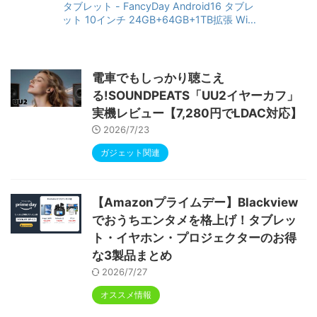
タブレット - FancyDay Android16 タブレ
ット 10インチ 24GB+64GB+1TB拡張 WiFi
6&Bluetooth5.4対応 高性能CPU 1280*80
0画面 6000mAh Widevine L1 GMS認証 T
ype-C充電 顔認識 アンドロイド 無線投影
RGBライト 児童守護 IPS画面 日本語説明書
電車でもしっかり聴こえ
る!SOUNDPEATS「UU2イヤーカフ」
実機レビュー【7,280円でLDAC対応】
2026/7/23