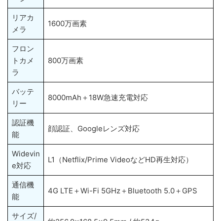
リアカ
1600万画素
メラ
フロン
トカメ
800万画素
ラ
バッテ
8000mAh＋18W急速充電対応
リー
認証機
顔認証、Googleレンズ対応
能
Widevin
L1（Netflix/Prime VideoなどHD再生対応）
e対応
通信機
4G LTE＋Wi-Fi 5GHz＋Bluetooth 5.0＋GPS
能
サイズ/