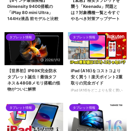
【8インチ最強候補】
【緊急】格安タブレットを
Dimensity 9400搭載の
襲う「Keenadu」問題と
「iPlay 80 mini Ultra」
は？対象機種一覧と今すぐ
144Hz液晶 前モデルと比較
やるべき対策アップデート
ALLDOCUBEから登場した最新の
2026年2月に発覚したAndroidバ
8.4インチタブレット「iPlay 80
ックドア「Keenadu」問題。
タブレット情報
タブレット情報
mini Ultra」を紹介します。最新
Alldocube、Teclast、Headwolf
チップセットのDimensity 9400
など、当サイトでも紹介した格安
をはじめ、2.5Kの144Hzディス
タブレットが対象となった今回の
プレイ、100W急速充電など、コ
騒動を時系列で解説します。迅速
2026/1/12
2026/1/7
ンパクトな筐体に詰め込まれた驚
な対応で評価を上げたメーカー
異的なスペックについて解説して
と、批判を浴びたメーカーの差と
【世界初】IP69K完全防水
iPad (A16)をコストコより
います。ハイエンドな小型タブレ
は？手元の「Alldocube iPlay 60
タブレット誕生！最強タフ
安く買う！楽天ポイント2重
ットを求めるユーザーにとって、
mini pro」を例に、画像付きで対
ネス＆48GBメモリ搭載の怪
取りの完全ガイド
2026年現在の最有力候補となる1
策アップデートの手順も詳しくご
物がついに解禁
台です。
紹介します。
iPad (A16)をどこよりも安く買い
たい方必見！コストコの店舗価格
2026年1月12日発売！世界初の
をネット完結で下回る「楽天ポイ
IP69K完全防水タブレット
ント2重取りルート」を徹底解説
タブレット情報
タブレット情報
「Blackview MEGA 12」。12.2
します。SPU（ポイントアップ）
インチ2.4K液晶、Dimensity
やお買い物マラソンをフル活用し
7200、最大48GBメモリ搭載の
て、実質5万円台前半で手に入れ
フラッグシップ性能を誇りなが
2026/1/7
2026/1/3