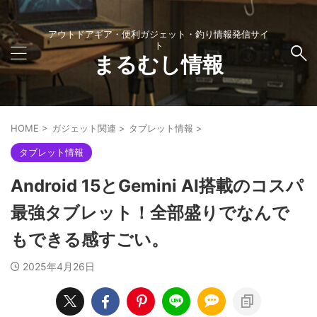
アウトドアギア・便利ガジェット・釣り情報発信サイ
ト
まるむし情報
HOME
>
ガジェット関連
>
タブレット情報
>
タブレット情報
Android 15とGemini AI搭載のコスパ
最強タブレット！全部盛りでなんで
もできる感すごい。​
2025年4月26日