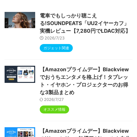
0画面 6000mAh Widevine L1 GMS認証 T
ype-C充電 顔認識 アンドロイド 無線投影
RGBライト 児童守護 IPS画面 日本語説明書
電車でもしっかり聴こえ
る!SOUNDPEATS「UU2イヤーカフ」
実機レビュー【7,280円でLDAC対応】
2026/7/23
ガジェット関連
【Amazonプライムデー】Blackview
でおうちエンタメを格上げ！タブレッ
ト・イヤホン・プロジェクターのお得
な3製品まとめ
2026/7/27
オススメ情報
【Amazonプライムデー】Blackview