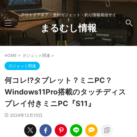
アウトドアギア・便利ガジェット・釣り情報発信サイ
ト
まるむし情報
HOME
>
ガジェット関連
>
ガジェット関連
何コレ⁉タブレット？ミニPC？
Windows11Pro搭載のタッチディス
プレイ付きミニPC『S11』
2024年12月10日