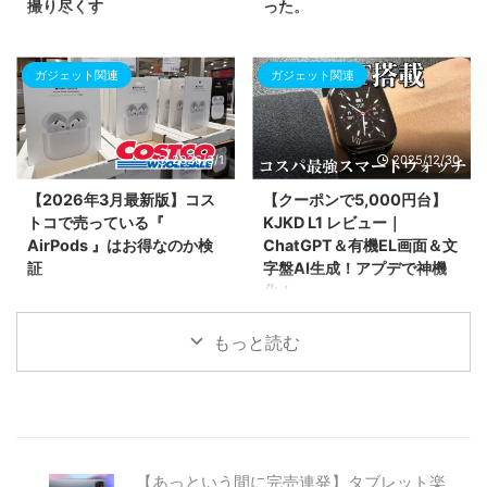
撮り尽くす
った。
力を詳しく紹介します。
スマホに貼り付けるだけで最大
電源タップ・67W充電器・コード
1200倍の拡大撮影が可能に！ク
リール式ケーブルが一つに！CIO
ガジェット関連
ガジェット関連
ラウドファンディングで話題の顕
の新作「Polaris STICK Built in
微鏡レンズ「microHunter MH-
CORD REEL」を徹底解説。
X250P」を紹介。前モデルX250
Amazonで完売続出、楽天では1
との違いである「偏光機能」のメ
月中旬発送の予約待ちとなるほど
2026/3/1
2025/12/30
リットや、専用アプリでの操作
人気の秘密は、充電器部分が「分
性、子供の自由研究からプロの現
離」する驚きのギミックにありま
【2026年3月最新版】コス
【クーポンで5,000円台】
場まで使える活用シーンをまとめ
した。デスク配線の最適解を紹
トコで売っている『
KJKD L1 レビュー｜
ました。
介。
AirPods 』はお得なのか検
ChatGPT＆有機EL画面＆文
証
字盤AI生成！アプデで神機
化！
2026年3月最新版！コストコで販
売されているAirPods Pro 3、
2025年最新モデル「KJKD L1」
AirPods 4（ANC/標準）の3モデ
をレビュー。ChatGPT連携やAI
もっと読む
ルを徹底検証。Apple公式価格と
文字盤生成など先進機能を満載し
比較して最大3,820円安く買える
つつ、1.43インチの超高輝度
事実や、コストコならではの返品
AMOLEDを採用。アップデート
保証制度、各モデルの詳しいスペ
により不具合も解消され、今まさ
ックの違いを分かりやすく解説し
に注目の多機能スマートウォッチ
ます。
の実力を紹介します。
【あっという間に完売連発】タブレット楽