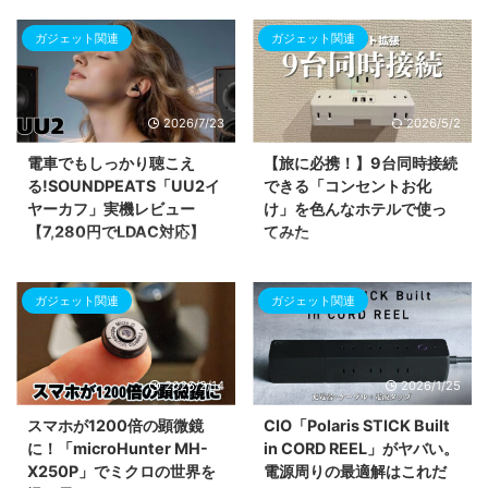
ガジェット関連
ガジェット関連
2026/7/23
2026/5/2
電車でもしっかり聴こえ
【旅に必携！】9台同時接続
る!SOUNDPEATS「UU2イ
できる「コンセントお化
ヤーカフ」実機レビュー
け」を色んなホテルで使っ
【7,280円でLDAC対応】
てみた
SOUNDPEATS UU2イヤーカフ
出張の多いビジネスパーソンに向
(POP Clip2)を実機レビュー。片
けて、サンワダイレクトのモバイ
ガジェット関連
ガジェット関連
耳5gの軽さと物理ボタンの快適
ルタップ「700-TAP093W」を
操作、電車内でも聴き取れる音量
紹介します。壁のコンセント1つ
アップを体験。Clip1との違いを
をAC6個口とUSB3ポート（計9
比較表で詳しく紹介します。
口）に拡張できる驚異のスペック
2026/2/14
2026/1/25
を解説。PD20W対応の急速充電
や、持ち運びに便利なスイングプ
スマホが1200倍の顕微鏡
CIO「Polaris STICK Built
ラグ、雷サージ保護機能など、ビ
に！「microHunter MH-
in CORD REEL」がヤバい。
ジネスホテルの限られた電源環境
X250P」でミクロの世界を
電源周りの最適解はこれだ
を快適かつ安全に変えるための魅