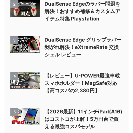
DualSense Edgeのラバー問題を
2
解決！おすすめ補修＆カスタムア
イテム特集 Playstation
DualSense Edge グリップラバー
3
剥がれ解決！eXtremeRate 交換
シェル レビュー
【レビュー】U-POWER最強車載
4
スマホホルダー！MagSafe対応
【高コスパの2,380円】
【2026最新】11インチiPad(A16)
5
はコストコが正解！5万円台で買
える最強コスパモデル