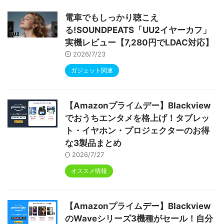
ype-C充電 顔認識 アンドロイド 無線投影
RGBライト 児童守護 IPS画面 日本語説明書
電車でもしっかり聴こえ
る!SOUNDPEATS「UU2イヤーカフ」
実機レビュー【7,280円でLDAC対応】
2026/7/23
ガジェット関連
【Amazonプライムデー】Blackview
でおうちエンタメを格上げ！タブレッ
ト・イヤホン・プロジェクターのお得
な3製品まとめ
2026/7/27
オススメ情報
【Amazonプライムデー】Blackview
のWaveシリーズ3機種がセール！自分