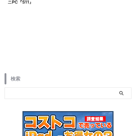
ニPC『S11』
多くのミニPCを展開している株
式会社真善美から、Skynewブラ
ンドでディスプレイサイズ7イン
チのタッチ対応液晶を搭載したミ
ニPC『S11』が発表されました。
写真を見ても分かるようにタブレ
ットというよりは、タッチディス
プレイ搭載のミニPCという部類
のようです。OSはWindows11搭
載、CPUはIntel AlderLake
N100。自立可能なキックスタン
ドも装備されています。
検索