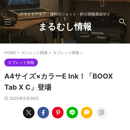
アウトドアギア・便利ガジェット・釣り情報発信サイ
ト
まるむし情報
HOME
>
ガジェット関連
>
タブレット情報
>
タブレット情報
A4サイズ×カラーE Ink！「BOOX
Tab X C」登場
2025年5月28日