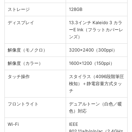
ストレージ
128GB
ディスプレイ
13.3インチ Kaleido 3 カラ
ーE Ink（フラットカバーレ
ンズ）
解像度（モノクロ）
3200×2400（300ppi）
解像度（カラー）
1600×1200（150ppi）
タッチ操作
スタイラス（4096段階筆圧
検知）＋静電容量方式タッ
チ
フロントライト
デュアルトーン（白色／暖
色）対応
Wi-Fi
IEEE
802.11a/b/g/n/ac（2.4GHz