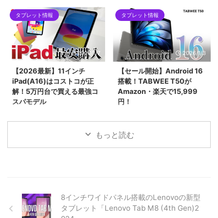
をネット完結で下回る「楽天ポイ
IP69K完全防水タブレット
ント2重取りルート」を徹底解説
タブレット情報
タブレット情報
「Blackview MEGA 12」。12.2
します。SPU（ポイントアップ）
インチ2.4K液晶、Dimensity
やお買い物マラソンをフル活用し
7200、最大48GBメモリ搭載の
て、実質5万円台前半で手に入れ
フラッグシップ性能を誇りなが
2026/1/7
2026/1/3
る具体的な手順や、初心者がハマ
ら、早期割引で299ドルという驚
りやすい購入制限の注意点まで網
異のコスパ。キーボードやペンな
【2026最新】11インチ
【セール開始】Android 16
羅。2026年最新の最安値攻略ガ
ど豪華5大特典が貰える先行販売
iPad(A16)はコストコが正
搭載！TABWEE T50が
イドです。
セール情報を見逃すな！
解！5万円台で買える最強コ
Amazon・楽天で15,999
スパモデル
円！
2025年末〜2026年最新、日本で
2026年1月3日より新春セール！
一番売れている「11インチ
最新Android 16と高性能Unisoc
iPad（A16チップ搭載）」の価格
7250チップを搭載したタブレッ
もっと読む
を徹底比較！コストコなら
ト「TABWEE T50」が15,999
55,980円と、Apple公式や
円。24GBメモリとWidevine L1
Amazonより約3,000円もお得で
対応で、動画もアプリも快適に楽
す。BCNランキング1位の理由や
しめる最新モデルの魅力を紹介。
詳細スペック、一緒に買いたいア
クセサリ、コストコで購入する際
8インチワイドパネル搭載のLenovoの新型
の注意点まで詳しく解説します。
タブレット「Lenovo Tab M8 (4th Gen)2