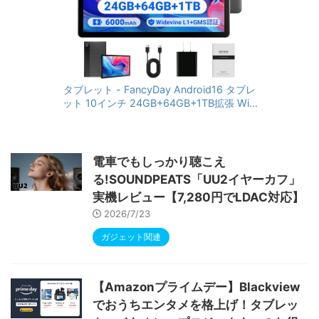
タブレット - FancyDay Android16 タブレ
ット 10インチ 24GB+64GB+1TB拡張 WiFi
6&Bluetooth5.4対応 高性能CPU 1280*80
0画面 6000mAh Widevine L1 GMS認証 T
ype-C充電 顔認識 アンドロイド 無線投影
RGBライト 児童守護 IPS画面 日本語説明書
電車でもしっかり聴こえ
る!SOUNDPEATS「UU2イヤーカフ」
実機レビュー【7,280円でLDAC対応】
2026/7/23
ガジェット関連
【Amazonプライムデー】Blackview
でおうちエンタメを格上げ！タブレッ