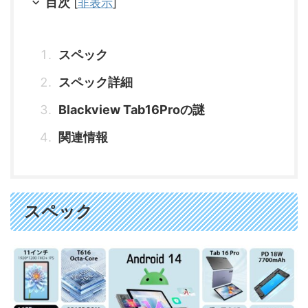
目次
[
非表示
]
スペック
スペック詳細
Blackview Tab16Proの謎
関連情報
スペック