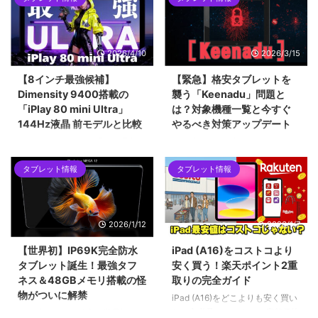
2026/4/10
2026/3/15
【8インチ最強候補】
【緊急】格安タブレットを
Dimensity 9400搭載の
襲う「Keenadu」問題と
「iPlay 80 mini Ultra」
は？対象機種一覧と今すぐ
144Hz液晶 前モデルと比較
やるべき対策アップデート
ALLDOCUBEから登場した最新の
2026年2月に発覚したAndroidバ
8.4インチタブレット「iPlay 80
ックドア「Keenadu」問題。
タブレット情報
タブレット情報
mini Ultra」を紹介します。最新
Alldocube、Teclast、Headwolf
チップセットのDimensity 9400
など、当サイトでも紹介した格安
をはじめ、2.5Kの144Hzディス
タブレットが対象となった今回の
プレイ、100W急速充電など、コ
騒動を時系列で解説します。迅速
2026/1/12
2026/1/7
ンパクトな筐体に詰め込まれた驚
な対応で評価を上げたメーカー
異的なスペックについて解説して
と、批判を浴びたメーカーの差と
【世界初】IP69K完全防水
iPad (A16)をコストコより
います。ハイエンドな小型タブレ
は？手元の「Alldocube iPlay 60
タブレット誕生！最強タフ
安く買う！楽天ポイント2重
ットを求めるユーザーにとって、
mini pro」を例に、画像付きで対
ネス＆48GBメモリ搭載の怪
取りの完全ガイド
2026年現在の最有力候補となる1
策アップデートの手順も詳しくご
物がついに解禁
台です。
紹介します。
iPad (A16)をどこよりも安く買い
たい方必見！コストコの店舗価格
2026年1月12日発売！世界初の