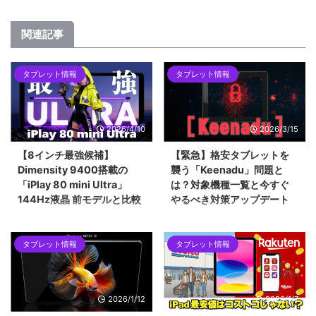
関連記事
タブレット情報
タブレット情報
2026/4/10
2026/3/15
【8インチ最強候補】
【緊急】格安タブレットを
Dimensity 9400搭載の
襲う「Keenadu」問題と
「iPlay 80 mini Ultra」
は？対象機種一覧と今すぐ
144Hz液晶 前モデルと比較
やるべき対策アップデート
ALLDOCUBEから登場した最新の
2026年2月に発覚したAndroidバ
8.4インチタブレット「iPlay 80
ックドア「Keenadu」問題。
タブレット情報
タブレット情報
mini Ultra」を紹介します。最新
Alldocube、Teclast、Headwolf
チップセットのDimensity 9400
など、当サイトでも紹介した格安
をはじめ、2.5Kの144Hzディス
タブレットが対象となった今回の
プレイ、100W急速充電など、コ
騒動を時系列で解説します。迅速
2026/1/12
2026/1/7
ンパクトな筐体に詰め込まれた驚
な対応で評価を上げたメーカー
異的なスペックについて解説して
と、批判を浴びたメーカーの差と