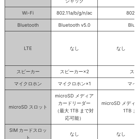
ジャック
Wi-Fi
802.11a/b/g/n/ac
802.1
Bluetooth
Bluetooth v5.0
Blue
LTE
なし
なし
スピーカー
スピーカー×2
スピ
マイクロホン
マイクロホン×1
マイ
microSD メディア
カードリーダー
microSD メ
microSD スロット
（最大 1TB まで対
1TB 
応可能）
SIM カードスロッ
なし
なし
ト