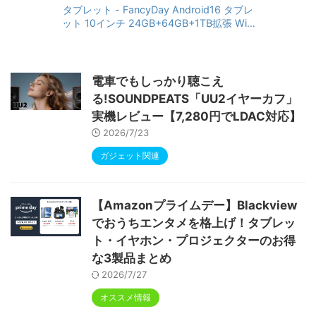
タブレット - FancyDay Android16 タブレ
ット 10インチ 24GB+64GB+1TB拡張 WiFi
6&Bluetooth5.4対応 高性能CPU 1280*80
0画面 6000mAh Widevine L1 GMS認証 T
ype-C充電 顔認識 アンドロイド 無線投影
RGBライト 児童守護 IPS画面 日本語説明書
電車でもしっかり聴こえ
る!SOUNDPEATS「UU2イヤーカフ」
実機レビュー【7,280円でLDAC対応】
2026/7/23
ガジェット関連
【Amazonプライムデー】Blackview
でおうちエンタメを格上げ！タブレッ
ト・イヤホン・プロジェクターのお得
な3製品まとめ
2026/7/27
オススメ情報