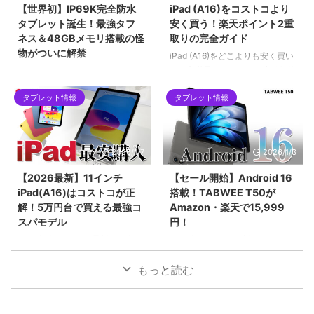
【世界初】IP69K完全防水
iPad (A16)をコストコより
います。ハイエンドな小型タブレ
は？手元の「Alldocube iPlay 60
タブレット誕生！最強タフ
安く買う！楽天ポイント2重
ットを求めるユーザーにとって、
mini pro」を例に、画像付きで対
ネス＆48GBメモリ搭載の怪
取りの完全ガイド
2026年現在の最有力候補となる1
策アップデートの手順も詳しくご
物がついに解禁
台です。
紹介します。
iPad (A16)をどこよりも安く買い
たい方必見！コストコの店舗価格
2026年1月12日発売！世界初の
をネット完結で下回る「楽天ポイ
IP69K完全防水タブレット
ント2重取りルート」を徹底解説
タブレット情報
タブレット情報
「Blackview MEGA 12」。12.2
します。SPU（ポイントアップ）
インチ2.4K液晶、Dimensity
やお買い物マラソンをフル活用し
7200、最大48GBメモリ搭載の
て、実質5万円台前半で手に入れ
フラッグシップ性能を誇りなが
2026/1/7
2026/1/3
る具体的な手順や、初心者がハマ
ら、早期割引で299ドルという驚
りやすい購入制限の注意点まで網
異のコスパ。キーボードやペンな
【2026最新】11インチ
【セール開始】Android 16
羅。2026年最新の最安値攻略ガ
ど豪華5大特典が貰える先行販売
iPad(A16)はコストコが正
搭載！TABWEE T50が
イドです。
セール情報を見逃すな！
解！5万円台で買える最強コ
Amazon・楽天で15,999
スパモデル
円！
2025年末〜2026年最新、日本で
2026年1月3日より新春セール！
一番売れている「11インチ
最新Android 16と高性能Unisoc
iPad（A16チップ搭載）」の価格
7250チップを搭載したタブレッ
もっと読む
を徹底比較！コストコなら
ト「TABWEE T50」が15,999
55,980円と、Apple公式や
円。24GBメモリとWidevine L1
Amazonより約3,000円もお得で
対応で、動画もアプリも快適に楽