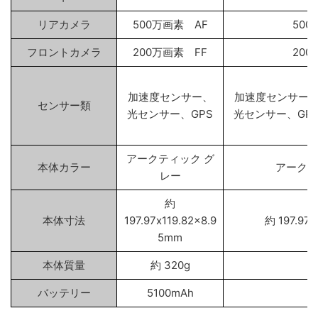
リアカメラ
500万画素 AF
500
フロントカメラ
200万画素 FF
200
加速度センサー、
加速度センサー
センサー類
光センサー、GPS
光センサー、GP
アークティック グ
本体カラー
アークテ
レー
約
本体寸法
197.97x119.82x8.9
約 197.97x
5mm
本体質量
約 320g
約
バッテリー
5100mAh
5