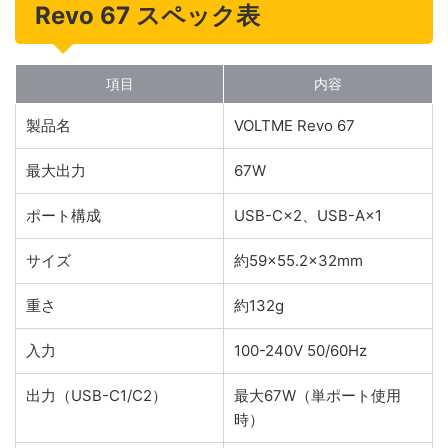
Revo 67 スペック表
項目
内容
製品名
VOLTME Revo 67
最大出力
67W
ポート構成
USB-C×2、USB-A×1
サイズ
約59×55.2×32mm
重さ
約132g
入力
100-240V 50/60Hz
出力（USB-C1/C2）
最大67W（単ポート使用
時）