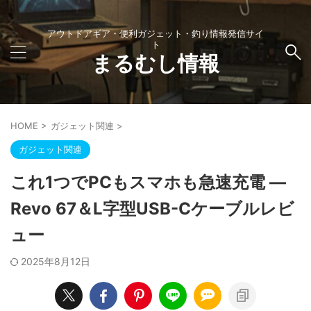
アウトドアギア・便利ガジェット・釣り情報発信サイ
ト
まるむし情報
HOME
>
ガジェット関連
>
ガジェット関連
これ1つでPCもスマホも急速充電 ―
Revo 67＆L字型USB-Cケーブルレビ
ュー
2025年8月12日