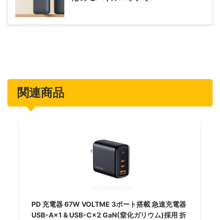
関連商品
PD 充電器 67W VOLTME 3ポート搭載 急速充電器
USB-A×1 & USB-C×2 GaN(窒化ガリウム)採用 折