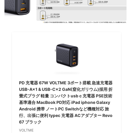
PD 充電器 67W VOLTME 3ポート搭載 急速充電器
USB-A×1 & USB-C×2 GaN(窒化ガリウム)採用 折
畳式プラグ 軽量 コンパクトusb c 充電器 PSE技術
基準適合 MacBook PD対応 iPad iphone Galaxy
Android 携帯 ノートPC Switchなど機種対応 旅
行、出張に便利 typec 充電器 ACアダプター Revo
67 ブラック
VOLTME