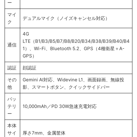
ー
マイ
デュアルマイク（ノイズキャンセル対応）
ク
4G
LTE（B1/B3/B5/B7/B8/B20/B34/B38/B39/B40/B4
通信
1）、Wi-Fi、Bluetooth 5.2、GPS（4種衛星＋A-
GPS）
認証
顔認証
その
Gemini AI対応、Widevine L1、画面録画、無線投
他
影、スマートボタン、クイックサイドバー
バッ
テリ
10,000mAh／PD 30W急速充電対応
ー
本体
サイ
厚さ7mm、金属筐体