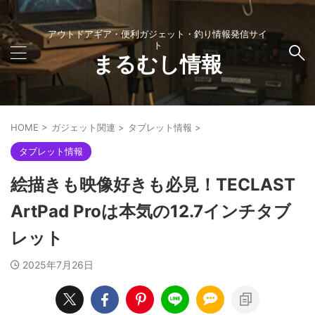
アウトドアギア・便利ガジェット・釣り情報発信サイ
ト
まるむし情報
HOME
>
ガジェット関連
>
タブレット情報
>
タブレット情報
絵描きも映像好きも必見！TECLAST
ArtPad Proは本気の12.7インチタブ
レット
2025年7月26日