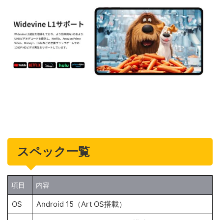
スペック一覧
項目
内容
OS
Android 15（Art OS搭載）