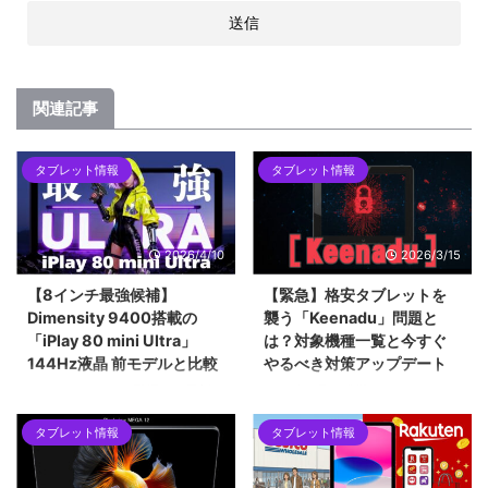
関連記事
タブレット情報
タブレット情報
2026/4/10
2026/3/15
【8インチ最強候補】
【緊急】格安タブレットを
Dimensity 9400搭載の
襲う「Keenadu」問題と
「iPlay 80 mini Ultra」
は？対象機種一覧と今すぐ
144Hz液晶 前モデルと比較
やるべき対策アップデート
ALLDOCUBEから登場した最新の
2026年2月に発覚したAndroidバ
8.4インチタブレット「iPlay 80
ックドア「Keenadu」問題。
タブレット情報
タブレット情報
mini Ultra」を紹介します。最新
Alldocube、Teclast、Headwolf
チップセットのDimensity 9400
など、当サイトでも紹介した格安
をはじめ、2.5Kの144Hzディス
タブレットが対象となった今回の