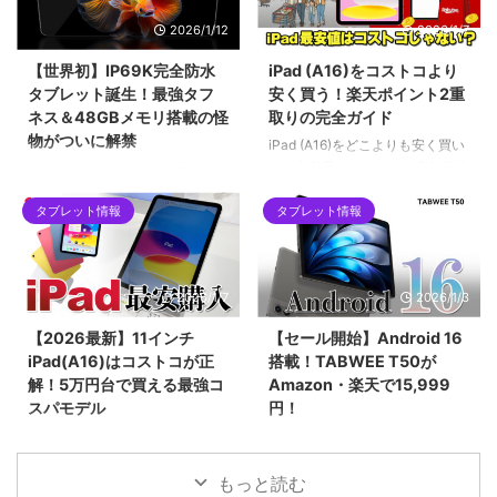
プレイ、100W急速充電など、コ
騒動を時系列で解説します。迅速
2026/1/12
2026/1/7
ンパクトな筐体に詰め込まれた驚
な対応で評価を上げたメーカー
異的なスペックについて解説して
と、批判を浴びたメーカーの差と
【世界初】IP69K完全防水
iPad (A16)をコストコより
います。ハイエンドな小型タブレ
は？手元の「Alldocube iPlay 60
タブレット誕生！最強タフ
安く買う！楽天ポイント2重
ットを求めるユーザーにとって、
mini pro」を例に、画像付きで対
ネス＆48GBメモリ搭載の怪
取りの完全ガイド
2026年現在の最有力候補となる1
策アップデートの手順も詳しくご
物がついに解禁
台です。
紹介します。
iPad (A16)をどこよりも安く買い
たい方必見！コストコの店舗価格
2026年1月12日発売！世界初の
をネット完結で下回る「楽天ポイ
IP69K完全防水タブレット
ント2重取りルート」を徹底解説
タブレット情報
タブレット情報
「Blackview MEGA 12」。12.2
します。SPU（ポイントアップ）
インチ2.4K液晶、Dimensity
やお買い物マラソンをフル活用し
7200、最大48GBメモリ搭載の
て、実質5万円台前半で手に入れ
フラッグシップ性能を誇りなが
2026/1/7
2026/1/3
る具体的な手順や、初心者がハマ
ら、早期割引で299ドルという驚
りやすい購入制限の注意点まで網
異のコスパ。キーボードやペンな
【2026最新】11インチ
【セール開始】Android 16
羅。2026年最新の最安値攻略ガ
ど豪華5大特典が貰える先行販売
iPad(A16)はコストコが正
搭載！TABWEE T50が
イドです。
セール情報を見逃すな！
解！5万円台で買える最強コ
Amazon・楽天で15,999
スパモデル
円！
2025年末〜2026年最新、日本で
2026年1月3日より新春セール！
一番売れている「11インチ
最新Android 16と高性能Unisoc
iPad（A16チップ搭載）」の価格
7250チップを搭載したタブレッ
もっと読む