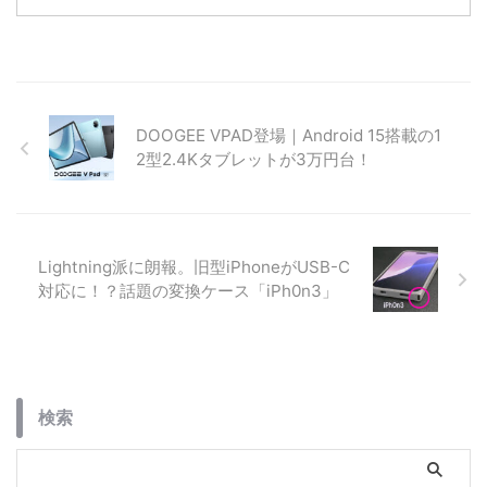
を徹底比較！コストコなら
ト「TABWEE T50」が15,999
55,980円と、Apple公式や
円。24GBメモリとWidevine L1
Amazonより約3,000円もお得で
対応で、動画もアプリも快適に楽
す。BCNランキング1位の理由や
しめる最新モデルの魅力を紹介。
詳細スペック、一緒に買いたいア
クセサリ、コストコで購入する際
DOOGEE VPAD登場｜Android 15搭載の1
の注意点まで詳しく解説します。
2型2.4Kタブレットが3万円台！
Lightning派に朗報。旧型iPhoneがUSB-C
対応に！？話題の変換ケース「iPh0n3」
検索