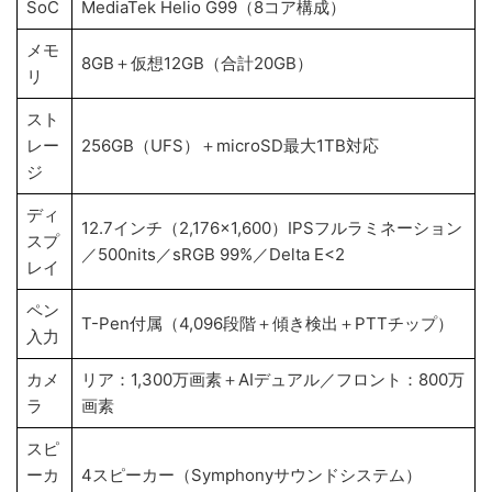
SoC
MediaTek Helio G99（8コア構成）
メモ
8GB＋仮想12GB（合計20GB）
リ
スト
レー
256GB（UFS）＋microSD最大1TB対応
ジ
ディ
12.7インチ（2,176×1,600）IPSフルラミネーション
スプ
／500nits／sRGB 99%／Delta E<2
レイ
ペン
T-Pen付属（4,096段階＋傾き検出＋PTTチップ）
入力
カメ
リア：1,300万画素＋AIデュアル／フロント：800万
ラ
画素
スピ
ーカ
4スピーカー（Symphonyサウンドシステム）