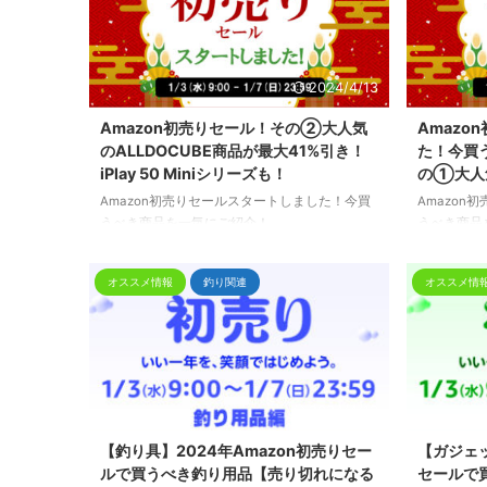
2024/4/13
Amazon初売りセール！その②大人気
Amazo
のALLDOCUBE商品が最大41%引き！
た！今買
iPlay 50 Miniシリーズも！
の①大人気
Amazon初売りセールスタートしました！今買
Amazo
うべき商品を一気にご紹介！
うべき商品
オススメ情報
釣り関連
オススメ情
2024/4/13
【釣り具】2024年Amazon初売りセー
【ガジェッ
ルで買うべき釣り用品【売り切れになる
セールで