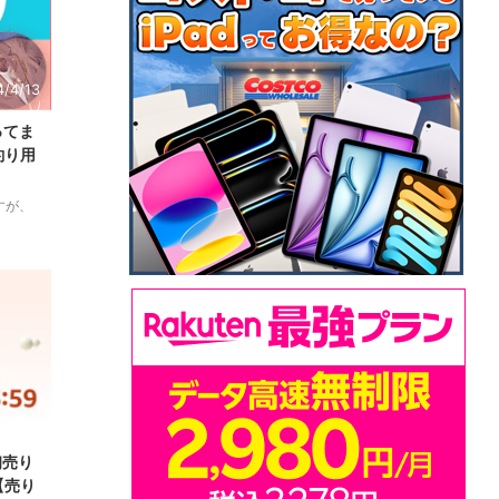
4/4/13
ってま
釣り用
すが、
々に展開
4/4/13
初売り
【売り