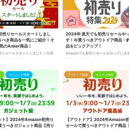
2024/4/13
202
n初売りセールスタートしまし
2024年 楽天でも初売りセールや
うべき商品を一気にご紹介！そ
す！今買うべきアウトドア商品・
のAnker商品！
品をピックアップ！
n初売りセールスタートしました！今買
Amazonでも初売りセールをやっていま
を一気にご紹介！
楽天でも負けていません。
ポイントアップやセールなど2024年早
しています。
報
ガジェット関連
アウトドア関連
オススメ情報
2024/4/13
202
ト】2024年Amazon初売り
【アウトドア】2024年Amazon
買うべきガジェット商品【売り
セールで買うべきアウトドア商品