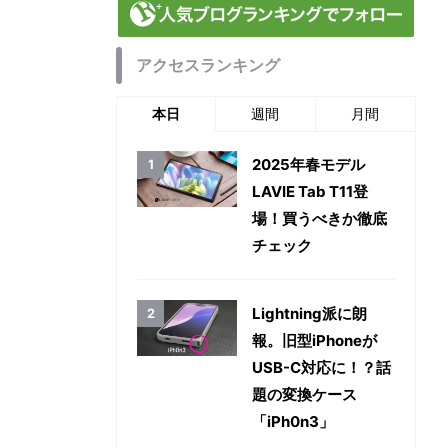
アクセスランキング
本日
週間
月間
2025年春モデル
LAVIE Tab T11登
場！買うべきか徹底
チェック
Lightning派に朗
報。旧型iPhoneが
USB-C対応に！？話
題の変換ケース
「iPh0n3」