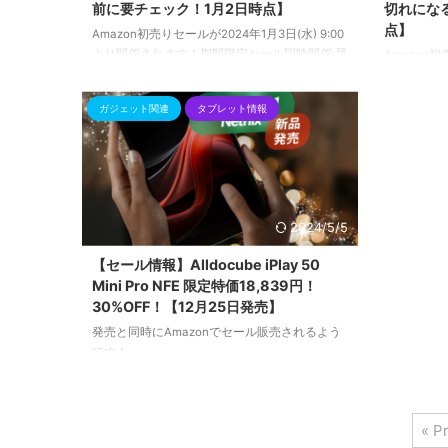
前に要チェック！1月2日時点】
切れにな
点】
Amazon初売りセールが2024年1月3日(水) 9:00
より開催されます！期間限定セール同時開催 最
Amazon初
大10%ポイント還元！
より開催さ
大10%ポイ
ガジェット関連
タブレット情報
2024/5/5
【セール情報】Alldocube iPlay 50
Mini Pro NFE 限定特価18,839円！
30%OFF！【12月25日発売】
発売と同時にAmazonでセール販売されるよう
です！
発売日は12月25日。クリスマス！
« P