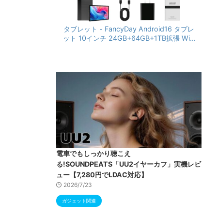
タブレット - FancyDay Android16 タブレ
ット 10インチ 24GB+64GB+1TB拡張 WiFi
6&Bluetooth5.4対応 高性能CPU 1280*80
0画面 6000mAh Widevine L1 GMS認証 T
ype-C充電 顔認識 アンドロイド 無線投影
RGBライト 児童守護 IPS画面 日本語説明書
電車でもしっかり聴こえ
る!SOUNDPEATS「UU2イヤーカフ」実機レビ
ュー【7,280円でLDAC対応】
2026/7/23
ガジェット関連