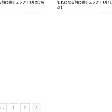
る前に要チェック！1月2日時
切れになる前に要チェック！1月1
点】
売りセールが2024年1月3日(水) 9:00
Amazon初売りセールが2024年1月3日(水) 
れます！期間限定セール同時開催 最
より開催されます！期間限定セール同時
ント還元！
大10%ポイント還元！
rev
1
2
3