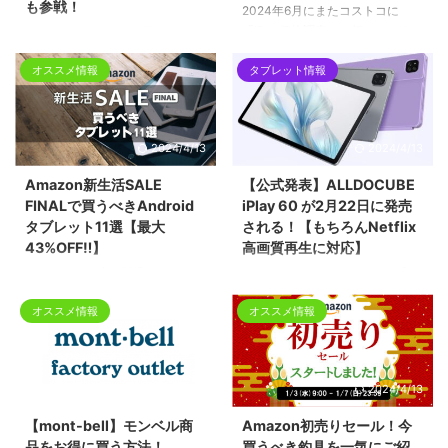
も参戦！
2024年6月にまたコストコに
「iPad価格調査」に行ってきまし
12月4日から始まる楽天スーパー
た。前回5月に行ったら新型の
セールに多数タブレットを展開し
iPad proやiPad Airが登場してお
オススメ情報
タブレット情報
ているDOOGEEが参戦していま
り、合わせて無印iPadとiPad
す。
miniの価格も調査してきました
最大42%OFFという赤字覚悟のセ
が、今回また価格変動がありまし
ールになっていますのでクリスマ
2024/4/13
2024/4/13
たのでまとめます。
スプレゼントや自分へのご褒美を
探している方にはおススメです。
Amazon新生活SALE
【公式発表】ALLDOCUBE
FINALで買うべきAndroid
iPlay 60 が2月22日に発売
タブレット11選【最大
される！【もちろんNetflix
43%OFF‼】
高画質再生に対応】
当サイトでも度々登場している
ALLDOCUBEがついにNetflix高画
Androidタブレットがお得な価格
質再生に対応した iPlay 60 の日
オススメ情報
オススメ情報
で販売中です。さらにポイントア
本発売を発表しました。
ップキャンペーンも同時開催です
ので、この機会にぜひ！
2024/4/13
2024/4/13
【mont-bell】モンベル商
Amazon初売りセール！今
品をお得に買う方法！
買うべき釣具を一気にご紹