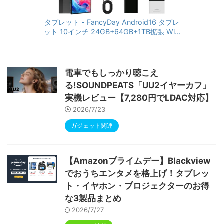
タブレット - FancyDay Android16 タブレ
ット 10インチ 24GB+64GB+1TB拡張 WiFi
6&Bluetooth5.4対応 高性能CPU 1280*80
0画面 6000mAh Widevine L1 GMS認証 T
ype-C充電 顔認識 アンドロイド 無線投影
RGBライト 児童守護 IPS画面 日本語説明書
電車でもしっかり聴こえ
る!SOUNDPEATS「UU2イヤーカフ」
実機レビュー【7,280円でLDAC対応】
2026/7/23
ガジェット関連
【Amazonプライムデー】Blackview
でおうちエンタメを格上げ！タブレッ
ト・イヤホン・プロジェクターのお得
な3製品まとめ
2026/7/27