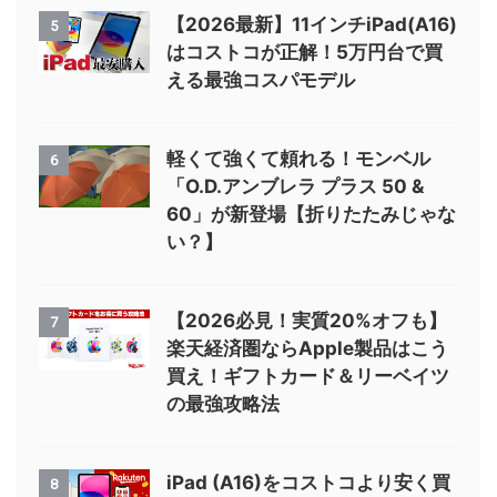
【2026最新】11インチiPad(A16)
5
はコストコが正解！5万円台で買
える最強コスパモデル
軽くて強くて頼れる！モンベル
6
「O.D.アンブレラ プラス 50 &
60」が新登場【折りたたみじゃな
い？】
【2026必見！実質20%オフも】
7
楽天経済圏ならApple製品はこう
買え！ギフトカード＆リーベイツ
の最強攻略法
iPad (A16)をコストコより安く買
8