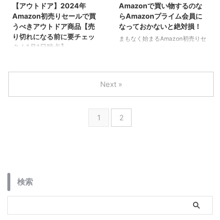
【アウトドア】2024年
Amazonで買い物するのな
Amazon初売りセールで買
らAmazonプライム会員に
うべきアウトドア商品【売
なっておかないと絶対損！
り切れになる前に要チェッ
まもなく始まるAmazon初売りセ
ク！1月1日時点】
ールをさらにお得に楽しめる
Amazonプライム制度のご紹介で
Amazon初売りセールが2024年1
す。まだ会員でない方は必見で
月3日(水) 9:00より開催されま
す。知らないと絶対損します。
す！期間限定セール同時開催 最
Next »
大10%ポイント還元！
1
2
検索