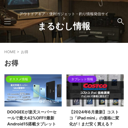
アウトドアギア・便利ガジェット・釣り情報発信サイ
ト
まるむし情報
HOME
>
お得
お得
オススメ情報
タブレット情報
2024/12/4
2024/6/19
DOOGEEが楽天スーパーセ
【2024年6月最新】コスト
ールで最大42%OFF‼最新
コ「iPad mini」の価格に変
Android15搭載タブレット
化が！まだ安く買える？