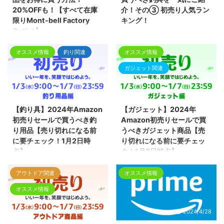
20%OFFも！【すべて在庫
介！その③ 初売り人気ラン
限りMont-bell Factory
キング！
Outlet】
Amazon初売りセールスタートし
ました！今買うべき商品を一気に
モンベルファクトリー・アウトレ
オススメ情報
釣り関連
オススメ情報
ご紹介！
ットでは、カタログには載らなく
なったアウトドアウェア、アウト
ガジェット関連
ドアギア、登山用品が中心の商品
をディスカウント価格で販売して
2024/4/13
2024/4/13
います。
【釣り具】2024年Amazon
【ガジェット】2024年
初売りセールで買うべき釣
Amazon初売りセールで買
り用品【売り切れになる前
うべきガジェット商品【売
に要チェック！1月2日時
り切れになる前に要チェッ
点】
ク！1月2日時点】
Amazon初売りセールが2024年1
Amazon初売りセールが2024年1
アウトドア関連
オススメ情報
月3日(水) 9:00より開催されま
月3日(水) 9:00より開催されま
す！期間限定セール同時開催 最
す！期間限定セール同時開催 最
オススメ情報
大10%ポイント還元！
大10%ポイント還元！
2024/4/13
2024/4/28