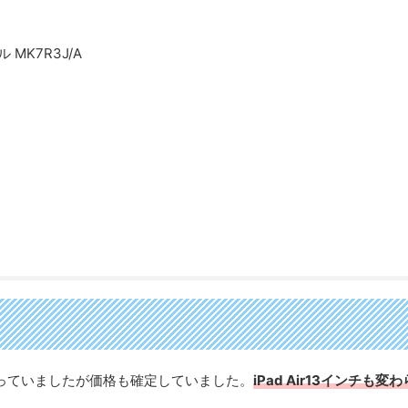
 MK7R3J/A
n」になっていましたが価格も確定していました。
iPad Air13インチも変