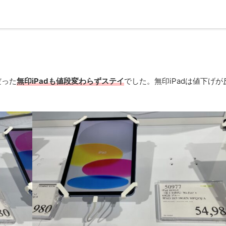
nだった
無印iPadも値段変わらずステイ
でした。無印iPadは値下げが