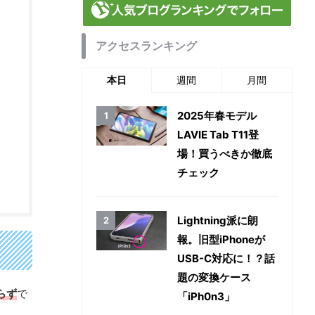
アクセスランキング
本日
週間
月間
2025年春モデル
LAVIE Tab T11登
場！買うべきか徹底
チェック
Lightning派に朗
報。旧型iPhoneが
USB-C対応に！？話
題の変換ケース
わらず
で
「iPh0n3」