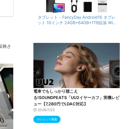
タブレット - FancyDay Android16 タブレ
ット 10インチ 24GB+64GB+1TB拡張 WiFi
6&Bluetooth5.4対応 高性能CPU 1280*80
0画面 6000mAh Widevine L1 GMS認証 T
ype-C充電 顔認識 アンドロイド 無線投影
RGBライト 児童守護 IPS画面 日本語説明書
反映さ
電車でもしっかり聴こえ
る!SOUNDPEATS「UU2イヤーカフ」実機レビ
ュー【7,280円でLDAC対応】
2026/7/23
ガジェット関連