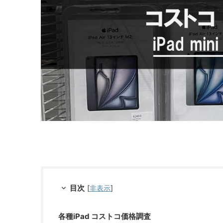
目次
[
非表示
]
各種iPad コストコ価格調査