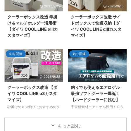
PD30Wで急速充電できる、アウ
説。
2025/9/15
2025/9/15
トドア派に最適な電源環境の作り
方を紹介します。
クーラーボックス改造 竿掛
クーラーボックス改造 サイ
け＆マルチホルダー活用術
ドボックスで快適収納【ダ
【ダイワ COOL LINE αIIIカ
イワ COOL LINE αIIIカスタ
スタマイズ】
マイズ】
クールラインα3 SU1000Xに竿
ダイワクールラインα3 1000X
掛けを装着！またエサ箱フックに
SUにサイドボックスを取り付け
釣り関連
釣り関連
マルチホルダーを活用して愛用の
る工夫を紹介。スペーサーを活か
がまかつエサ箱を装着。さらにタ
した設置方法で、収納力の良さを
オル掛けに百均の洗濯バサミを付
アップ。
ける工夫で、釣行中の作業効率と
2025/9/22
2025/5/7
快適さをアップさせる方法を紹
介。
クーラーボックス改造 【ダ
釣りでも使えるエアロゲル
イワ COOL LINE α3カスタ
最強ソフトクーラー爆誕！
マイズ】
【ハードクーラーに挑む】
砂浜でのキス釣りにおすすめのク
宇宙服素材エアロゲル採用！IRIS
ーラーボックスを徹底解説。ダイ
OHYAMA「HUGELエアロゲルソ
ワ クールラインα 1000X SUの選
フトクーラーボックス」を徹底レ
定理由や、シマノ フィクセルと
ビュー。ハードクーラー級の保冷
もっと読む
の比較、SU以上の保冷力グレー
力、コンパクト収納、軽量設計を