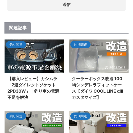
関連記事
釣り関連
釣り関連
2026/1/21
2025/9/15
【購入レビュー】カシムラ
クーラーボックス改造 100
「2連ダイレクトソケット
均シンデレラフィットケー
2PD30W」｜釣り車の電源
ス【ダイワ COOL LINE αIII
不足を解決
カスタマイズ】
車の貴重な1ソケットを5系統（2
クーラーボックスの投入口から入
ソケット＋3USB）に拡張！カシ
れたキスを受け止める100均ケー
釣り関連
釣り関連
ムラの「2連ダイレクトソケット
ス「ロックパック ワイドL」を紹
2PD30W」をレビュー。釣りの
介。保冷剤との組み合わせやジッ
エアポンプを回しながらスマホを
プロックLサイズとの相性も解