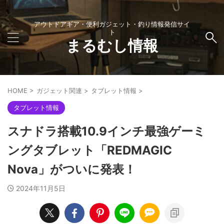
アウトドアギア・便利ガジェット・釣り情報発信サイ
ト
まるむし情報
HOME
>
ガジェット関連
>
タブレット情報
>
タブレット情報
スナドラ搭載10.9インチ最強ゲーミ
ングタブレット「REDMAGIC
Nova」がついに発表！
2024年11月5日