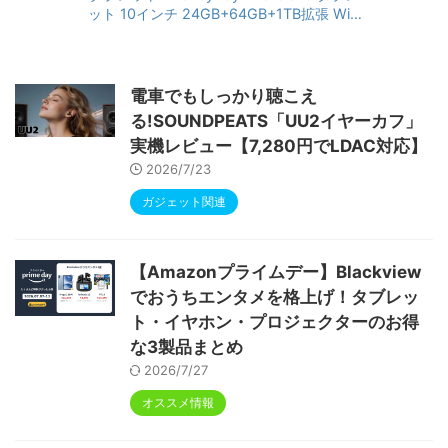
ット 10インチ 24GB+64GB+1TB拡張 WiFi
6&Bluetooth5.4対応 高性能CPU 1280*80
0画面 6000mAh Widevine L1 GMS認証 T
ype-C充電 顔認識 アンドロイド 無線投影
RGBライト 児童守護 IPS画面 日本語説明書
電車でもしっかり聴こえ
る!SOUNDPEATS「UU2イヤーカフ」
実機レビュー【7,280円でLDAC対応】
2026/7/23
ガジェット関連
【Amazonプライムデー】Blackview
でおうちエンタメを格上げ！タブレッ
ト・イヤホン・プロジェクターのお得
な3製品まとめ
2026/7/27
オススメ情報