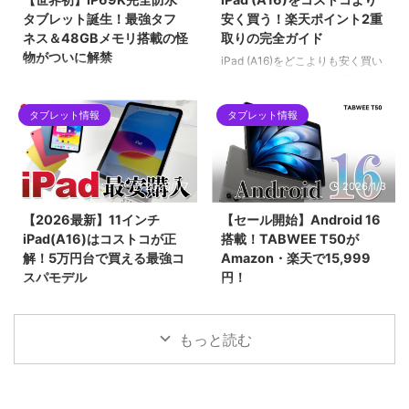
います。ハイエンドな小型タブレ
は？手元の「Alldocube iPlay 60
タブレット誕生！最強タフ
安く買う！楽天ポイント2重
ットを求めるユーザーにとって、
mini pro」を例に、画像付きで対
ネス＆48GBメモリ搭載の怪
取りの完全ガイド
2026年現在の最有力候補となる1
策アップデートの手順も詳しくご
物がついに解禁
台です。
紹介します。
iPad (A16)をどこよりも安く買い
たい方必見！コストコの店舗価格
2026年1月12日発売！世界初の
をネット完結で下回る「楽天ポイ
IP69K完全防水タブレット
ント2重取りルート」を徹底解説
タブレット情報
タブレット情報
「Blackview MEGA 12」。12.2
します。SPU（ポイントアップ）
インチ2.4K液晶、Dimensity
やお買い物マラソンをフル活用し
7200、最大48GBメモリ搭載の
て、実質5万円台前半で手に入れ
フラッグシップ性能を誇りなが
2026/1/7
2026/1/3
る具体的な手順や、初心者がハマ
ら、早期割引で299ドルという驚
りやすい購入制限の注意点まで網
異のコスパ。キーボードやペンな
【2026最新】11インチ
【セール開始】Android 16
羅。2026年最新の最安値攻略ガ
ど豪華5大特典が貰える先行販売
iPad(A16)はコストコが正
搭載！TABWEE T50が
イドです。
セール情報を見逃すな！
解！5万円台で買える最強コ
Amazon・楽天で15,999
スパモデル
円！
2025年末〜2026年最新、日本で
2026年1月3日より新春セール！
一番売れている「11インチ
最新Android 16と高性能Unisoc
iPad（A16チップ搭載）」の価格
7250チップを搭載したタブレッ
もっと読む
を徹底比較！コストコなら
ト「TABWEE T50」が15,999
55,980円と、Apple公式や
円。24GBメモリとWidevine L1
Amazonより約3,000円もお得で
対応で、動画もアプリも快適に楽