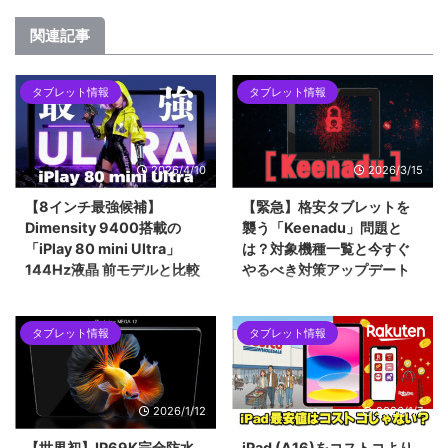
関連記事
タブレット情報
タブレット情報
2026/4/10
2026/3/15
【8インチ最強候補】
【緊急】格安タブレットを
Dimensity 9400搭載の
襲う「Keenadu」問題と
「iPlay 80 mini Ultra」
は？対象機種一覧と今すぐ
144Hz液晶 前モデルと比較
やるべき対策アップデート
ALLDOCUBEから登場した最新の
2026年2月に発覚したAndroidバ
8.4インチタブレット「iPlay 80
ックドア「Keenadu」問題。
タブレット情報
タブレット情報
mini Ultra」を紹介します。最新
Alldocube、Teclast、Headwolf
チップセットのDimensity 9400
など、当サイトでも紹介した格安
をはじめ、2.5Kの144Hzディス
タブレットが対象となった今回の
プレイ、100W急速充電など、コ
騒動を時系列で解説します。迅速
2026/1/12
2026/1/7
ンパクトな筐体に詰め込まれた驚
な対応で評価を上げたメーカー
異的なスペックについて解説して
と、批判を浴びたメーカーの差と
【世界初】IP69K完全防水
iPad (A16)をコストコより