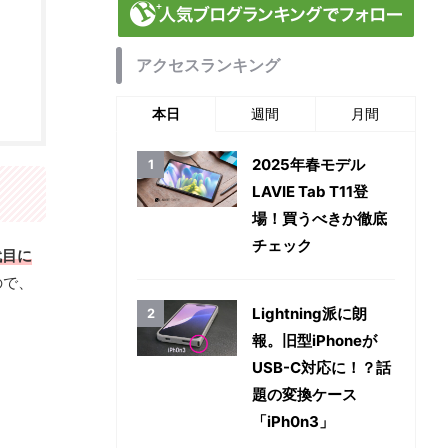
アクセスランキング
本日
週間
月間
2025年春モデル
LAVIE Tab T11登
場！買うべきか徹底
チェック
代目に
ので、
Lightning派に朗
報。旧型iPhoneが
USB-C対応に！？話
題の変換ケース
「iPh0n3」