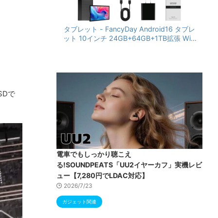
タブレット - FancyDay Android16 タブレ
ット 10インチ 24GB+64GB+1TB拡張 WiFi
6&Bluetooth5.4対応 高性能CPU 1280*80
0画面 6000mAh Widevine L1 GMS認証 T
ype-C充電 顔認識 アンドロイド 無線投影
RGBライト 児童守護 IPS画面 日本語説明書
SDで
電車でもしっかり聴こえ
る!SOUNDPEATS「UU2イヤーカフ」実機レビ
ュー【7,280円でLDAC対応】
2026/7/23
ガジェット関連