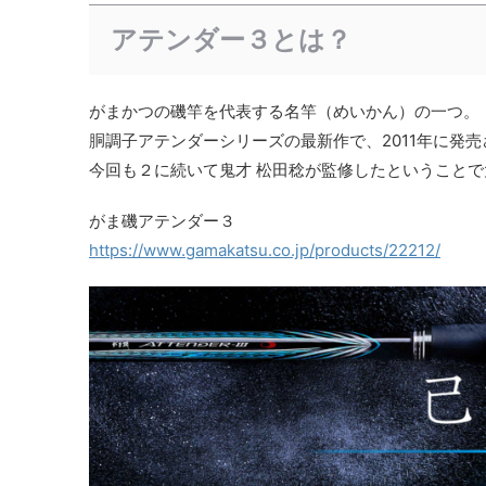
アテンダー３とは？
がまかつの磯竿を代表する名竿（めいかん）の一つ。
胴調子アテンダーシリーズの最新作で、2011年に発
今回も２に続いて鬼才 松田稔が監修したということ
がま磯アテンダー３
https://www.gamakatsu.co.jp/products/22212/