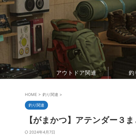
アウトドア関連
釣
HOME
>
釣り関連
>
釣り関連
【がまかつ】アテンダー３まと
2024年4月7日