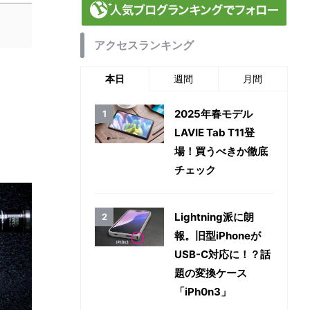
アクセスランキング
本日
週間
月間
2025年春モデル
LAVIE Tab T11登
場！買うべきか徹底
チェック
Lightning派に朗
報。旧型iPhoneが
USB-C対応に！？話
題の変換ケース
「iPh0n3」