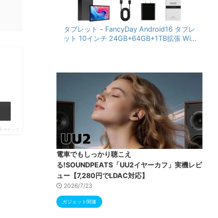
タブレット - FancyDay Android16 タブレ
ット 10インチ 24GB+64GB+1TB拡張 WiFi
6&Bluetooth5.4対応 高性能CPU 1280*80
0画面 6000mAh Widevine L1 GMS認証 T
ype-C充電 顔認識 アンドロイド 無線投影
RGBライト 児童守護 IPS画面 日本語説明書
ポチップ
電車でもしっかり聴こえ
る!SOUNDPEATS「UU2イヤーカフ」実機レビ
ュー【7,280円でLDAC対応】
2026/7/23
ガジェット関連