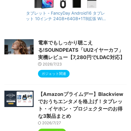
タブレット - FancyDay Android16 タブレ
ット 10インチ 24GB+64GB+1TB拡張 WiFi
6&Bluetooth5.4対応 高性能CPU 1280*80
0画面 6000mAh Widevine L1 GMS認証 T
ype-C充電 顔認識 アンドロイド 無線投影
RGBライト 児童守護 IPS画面 日本語説明書
電車でもしっかり聴こえ
る!SOUNDPEATS「UU2イヤーカフ」
実機レビュー【7,280円でLDAC対応】
2026/7/23
ガジェット関連
【Amazonプライムデー】Blackview
でおうちエンタメを格上げ！タブレッ
ト・イヤホン・プロジェクターのお得
な3製品まとめ
2026/7/27