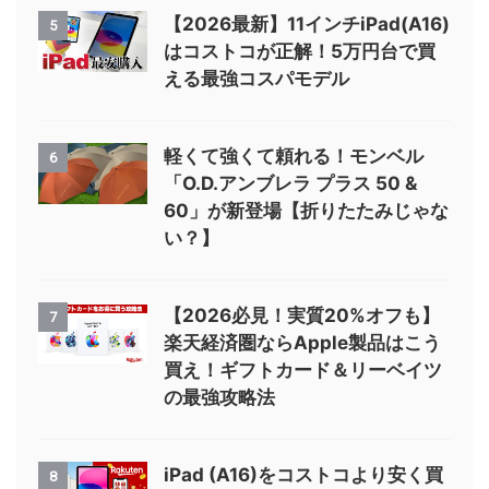
【2026最新】11インチiPad(A16)
5
はコストコが正解！5万円台で買
える最強コスパモデル
軽くて強くて頼れる！モンベル
6
「O.D.アンブレラ プラス 50 &
60」が新登場【折りたたみじゃな
い？】
【2026必見！実質20%オフも】
7
楽天経済圏ならApple製品はこう
買え！ギフトカード＆リーベイツ
の最強攻略法
iPad (A16)をコストコより安く買
8