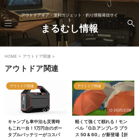
アウトドアギア・便利ガジェット・釣り情報発信サイ
ト
まるむし情報
HOME
>
アウトドア関連
>
アウトドア関連
アウトドア関連
アウトドア関連
2025/3/10
2025/2/28
キャンプも車中泊も災害時
軽くて強くて頼れる！モン
もこれ一台！1万円台のポー
ベル「O.D.アンブレラ プラ
タブルバッテリーがコスパ
ス 50 & 60」が新登場【折