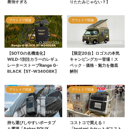
最強すぎる
りたたみじゃない？】
昨今の災害続きでポータブルバッ
モンベルの大人気「サンブロック
テリーに興味を持っているけど、
アンブレラ」シリーズに、新たな
アウトドア関連
アウトドア関連
ちょっとお高いから手を出しづら
仲間が登場！ その名も「O.D.アン
い方、キャンプなどのアウトドア
ブレラ プラス 50」と「O.D.アン
が好きだけど荷物をあまり増やし
ブレラ プラス 60」。
たくないからポータブルバッテリ
2025/2/25
2025/2/19
ー購入に躊躇されている方は意外
に多いと思います。
【SOTOの名機進化】
【限定20台】ロゴスの本気
そんな方にピッタリな安くてコン
WILD-1別注カラーのレギュ
キャンピングカー登場！ス
パクトで多機能なポータブル電源
レーターストーブRange G-
ペック・価格・魅力を徹底
『ポータブル電源 S365』をご紹
BLACK【ST-W340GBK】
解剖
介します。
アウトドアショップ『WILD-1』
キャンプギアブランド
が、SOTOの名機「レギュレータ
「LOGOS（ロゴス）」と、カス
アウトドア関連
アウトドア関連
ーストーブ ST-340」の別注モデ
タムキャンピングカーのプロ「ダ
ルRange G-BLACK【ST-
イレクトカーズ」がコラボした、
W340GBK】を発売しました。こ
こだわりの詰まったキャンピング
の新モデルは、オールブラックの
カーが登場！しかも限定20台と
2025/2/13
2025/2/7
洗練されたデザインが特徴で、遮
いうプレミアム仕様！
熱板にはWILD-1のロゴが刻まれ
持ち運びしやすいポータブ
コストコで買える！
ています。
ル電源「Anker SOLIX
「Iwatani カセットガススト