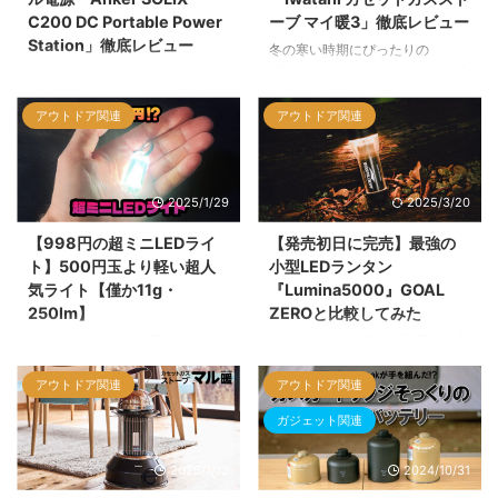
C200 DC Portable Power
ーブ マイ暖3」徹底レビュー
Station」徹底レビュー
冬の寒い時期にぴったりの
「Iwatani カセットガスストーブ
アウトドアや非常時の備えに欠か
マイ暖3」。 コストコでお得に購
せないポータブル電源。今回は、
入できると話題ですが、実際のと
アウトドア関連
アウトドア関連
コンパクトながらも高性能な
ころどうなのか？ 今回は、価格
「Anker SOLIX C200 DC
比較や類似商品の違い、カセット
Portable Power Station」を詳し
ガス式ならではのメリット、安全
くご紹介します！
2025/1/29
2025/3/20
な使い方まで徹底解説します！
【998円の超ミニLEDライ
【発売初日に完売】最強の
ト】500円玉より軽い超人
小型LEDランタン
気ライト【僅か11g・
『Lumina5000』GOAL
250lm】
ZEROと比較してみた
発売からあっという間に大人気と
Soomloomから新たに登場した小
なったDOKEEPの超ミニLEDライ
型LEDランタン『Lumina5000』
アウトドア関連
アウトドア関連
ト（CDGD01）ですが各地で売
が、キャンプ愛好者の間で話題と
り切れが続出して手に入りにくい
なっています。この製品は、懐中
ガジェット関連
状況が続いていました。最近はよ
電灯としても使用可能な2WAYタ
うやく購入できるようになりまし
イプのLED充電式サイトランプ
2025/1/12
2024/10/31
たね。
で、コンパクトながら高い性能を
備えています。