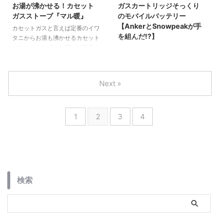
お湯が沸かせる！カセット
ガスカートリッジそっくり
ガスストーブ『マル暖』
のモバイルバッテリー
【AnkerとSnowpeakが手
カセットガスと言えば定番のイワ
を組んだ!?】
タニからお湯も沸かせるカセット
ガスストーブ『マル暖』が発売と
AnkerがまさかのSnowpeakとの
なっています。秋冬のキャンプで
コラボ商品を展開。
も活躍できますし何よりカセット
アウトドア大好きな私としては見
コンロなどで必ずカセットガスは
逃すわけにいかない商品です。
Next »
持って行くと思うので併用出来て
無駄な荷物になりません。これが
あれば寒いキャンプもさらに楽し
1
2
3
4
くなりますよ。 石油・灯油スト
ーブなどで自宅でお湯を沸かした
り弱火でコトコト煮る料理などを
作った経験のある方は多いのでは
ないでしょうか。この商品はカセ
ットガス仕様でありながら同じよ
うに本体上部で実現できます。ま
検索
た石油ストーブなどは燃料を入れ
...