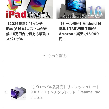
します。SPU（ポイントアップ）
インチ2.4K液晶、Dimensity
やお買い物マラソンをフル活用し
7200、最大48GBメモリ搭載の
て、実質5万円台前半で手に入れ
フラッグシップ性能を誇りなが
2026/1/7
2026/1/3
る具体的な手順や、初心者がハマ
ら、早期割引で299ドルという驚
りやすい購入制限の注意点まで網
異のコスパ。キーボードやペンな
【2026最新】11インチ
【セール開始】Android 16
羅。2026年最新の最安値攻略ガ
ど豪華5大特典が貰える先行販売
iPad(A16)はコストコが正
搭載！TABWEE T50が
イドです。
セール情報を見逃すな！
解！5万円台で買える最強コ
Amazon・楽天で15,999
スパモデル
円！
2025年末〜2026年最新、日本で
2026年1月3日より新春セール！
一番売れている「11インチ
最新Android 16と高性能Unisoc
iPad（A16チップ搭載）」の価格
7250チップを搭載したタブレッ
もっと読む
を徹底比較！コストコなら
ト「TABWEE T50」が15,999
55,980円と、Apple公式や
円。24GBメモリとWidevine L1
Amazonより約3,000円もお得で
対応で、動画もアプリも快適に楽
す。BCNランキング1位の理由や
しめる最新モデルの魅力を紹介。
詳細スペック、一緒に買いたいア
クセサリ、コストコで購入する際
【グローバル版発売】リフレッシュレート
の注意点まで詳しく解説します。
90Hz・11インチタブレット『Realme Pad
2 Lite』