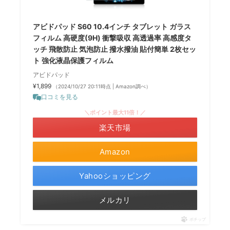
アビドパッド S60 10.4インチ タブレット ガラス
フィルム 高硬度(9H) 衝撃吸収 高透過率 高感度タ
ッチ 飛散防止 気泡防止 撥水撥油 貼付簡単 2枚セッ
ト 強化液晶保護フィルム
アビドパッド
¥1,899
（2024/10/27 20:11時点 | Amazon調べ）
口コミを見る
＼ポイント最大11倍！／
楽天市場
Amazon
Yahooショッピング
メルカリ
ポチップ