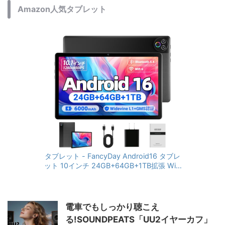
Amazon人気タブレット
タブレット - FancyDay Android16 タブレ
ット 10インチ 24GB+64GB+1TB拡張 WiFi
6&Bluetooth5.4対応 高性能CPU 1280*80
0画面 6000mAh Widevine L1 GMS認証 T
ype-C充電 顔認識 アンドロイド 無線投影
RGBライト 児童守護 IPS画面 日本語説明書
電車でもしっかり聴こえ
る!SOUNDPEATS「UU2イヤーカフ」