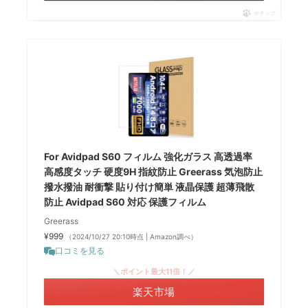
ポチップ
For Avidpad S60 フィルム 強化ガラス 高透過率
高感度タッチ 硬度9H 指紋防止 Greerass 気泡防止
撥水撥油 耐衝撃 貼り付け簡単 液晶保護 超薄飛散
防止 Avidpad S60 対応 保護フィルム
Greerass
¥999
（2024/10/27 20:10時点 | Amazon調べ）
口コミを見る
＼ポイント最大11倍！／
楽天市場