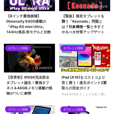
2026/4/10
2026/3/15
【8インチ最強候補】
【緊急】格安タブレットを
Dimensity 9400搭載の
襲う「Keenadu」問題と
「iPlay 80 mini Ultra」
は？対象機種一覧と今すぐ
144Hz液晶 前モデルと比較
やるべき対策アップデート
ALLDOCUBEから登場した最新の
2026年2月に発覚したAndroidバ
8.4インチタブレット「iPlay 80
ックドア「Keenadu」問題。
タブレット情報
タブレット情報
mini Ultra」を紹介します。最新
Alldocube、Teclast、Headwolf
チップセットのDimensity 9400
など、当サイトでも紹介した格安
をはじめ、2.5Kの144Hzディス
タブレットが対象となった今回の
プレイ、100W急速充電など、コ
騒動を時系列で解説します。迅速
2026/1/12
2026/1/7
ンパクトな筐体に詰め込まれた驚
な対応で評価を上げたメーカー
異的なスペックについて解説して
と、批判を浴びたメーカーの差と
【世界初】IP69K完全防水
iPad (A16)をコストコより
います。ハイエンドな小型タブレ
は？手元の「Alldocube iPlay 60
タブレット誕生！最強タフ
安く買う！楽天ポイント2重
ットを求めるユーザーにとって、
mini pro」を例に、画像付きで対
ネス＆48GBメモリ搭載の怪
取りの完全ガイド
2026年現在の最有力候補となる1
策アップデートの手順も詳しくご
物がついに解禁
台です。
紹介します。
iPad (A16)をどこよりも安く買い
たい方必見！コストコの店舗価格
2026年1月12日発売！世界初の
をネット完結で下回る「楽天ポイ
IP69K完全防水タブレット
ント2重取りルート」を徹底解説
タブレット情報
タブレット情報
「Blackview MEGA 12」。12.2