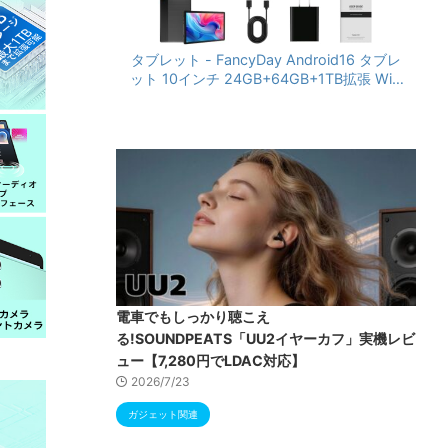
タブレット - FancyDay Android16 タブレ
ット 10インチ 24GB+64GB+1TB拡張 WiFi
6&Bluetooth5.4対応 高性能CPU 1280*80
0画面 6000mAh Widevine L1 GMS認証 T
ype-C充電 顔認識 アンドロイド 無線投影
RGBライト 児童守護 IPS画面 日本語説明書
電車でもしっかり聴こえ
る!SOUNDPEATS「UU2イヤーカフ」実機レビ
ュー【7,280円でLDAC対応】
2026/7/23
ガジェット関連