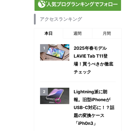
アクセスランキング
本日
週間
月間
2025年春モデル
LAVIE Tab T11登
場！買うべきか徹底
チェック
Lightning派に朗
報。旧型iPhoneが
USB-C対応に！？話
題の変換ケース
「iPh0n3」