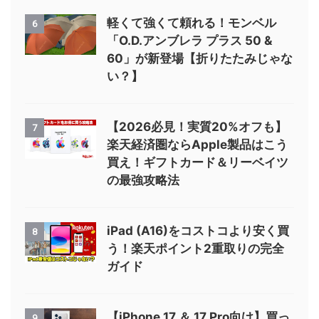
軽くて強くて頼れる！モンベル
6
「O.D.アンブレラ プラス 50 &
60」が新登場【折りたたみじゃな
い？】
【2026必見！実質20%オフも】
7
楽天経済圏ならApple製品はこう
買え！ギフトカード＆リーベイツ
の最強攻略法
iPad (A16)をコストコより安く買
8
う！楽天ポイント2重取りの完全
ガイド
【iPhone 17 ＆ 17 Pro向け】買っ
9