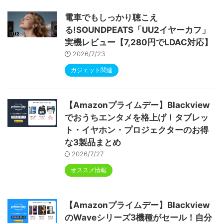
ype-C充電 顔認識 アンドロイド 無線投影
RGBライト 児童守護 IPS画面 日本語説明書
電車でもしっかり聴こえ
る!SOUNDPEATS「UU2イヤーカフ」
実機レビュー【7,280円でLDAC対応】
2026/7/23
ガジェット関連
【Amazonプライムデー】Blackview
でおうちエンタメを格上げ！タブレッ
ト・イヤホン・プロジェクターのお得
な3製品まとめ
2026/7/27
オススメ情報
【Amazonプライムデー】Blackview
のWaveシリーズ3機種がセール！自分