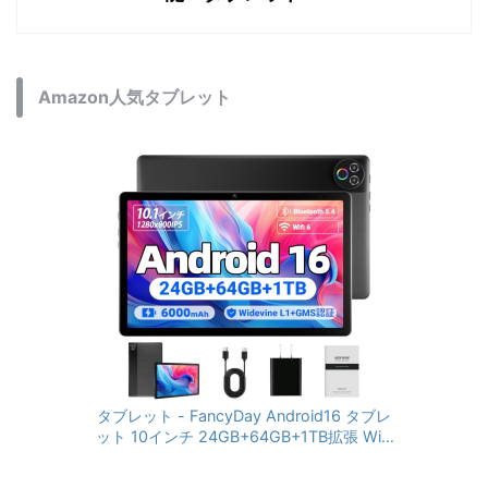
Amazon人気タブレット
タブレット - FancyDay Android16 タブレ
ット 10インチ 24GB+64GB+1TB拡張 WiFi
6&Bluetooth5.4対応 高性能CPU 1280*80
0画面 6000mAh Widevine L1 GMS認証 T