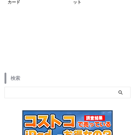
カード
ット
Nintendo Switch2の発表、盛り
スマホの充電って毎日するもの。
上がってますね。性能がどうと
だったら、その時間を有効活用し
か、コントローラーが進化したと
ませんか？
か、いろいろ話題はあります
サンワサプライの「Qubii
が……筆者的に一番「うぉっ」と
Power」は、スマホを充電しなが
なったのがSDカードの仕様変更
ら自動で写真や動画をバックアッ
でした。
プしてくれる便利なアイテム。し
かも、USB充電器としても使える
ので、これひとつあれば普段の充
電環境がさらにパワーアップしま
す。
検索