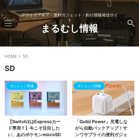
アウトドアギア・便利ガジェット・釣り情報発信サイ
ト
まるむし情報
HOME
>
SD
SD
ガジェット関連
ガジェット関連
2025/4/20
2025/2/4
【Switch2はExpressカー
「Qubii Power」充電しな
ド専用？】今こそ注目した
がら自動バックアップ！サ
い、あのポケモンmicroSD
ンワサプライの便利ガジェ