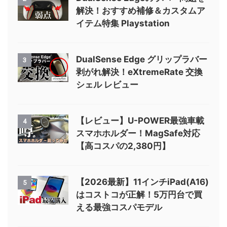
解決！おすすめ補修＆カスタムア
イテム特集 Playstation
DualSense Edge グリップラバー
3
剥がれ解決！eXtremeRate 交換
シェル レビュー
【レビュー】U-POWER最強車載
4
スマホホルダー！MagSafe対応
【高コスパの2,380円】
【2026最新】11インチiPad(A16)
5
はコストコが正解！5万円台で買
える最強コスパモデル