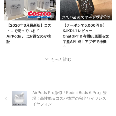
微鏡レンズ「microHunter MH-
CORD REEL」を徹底解説。
X250P」を紹介。前モデルX250
Amazonで完売続出、楽天では1
との違いである「偏光機能」のメ
月中旬発送の予約待ちとなるほど
2026/3/1
2025/12/30
リットや、専用アプリでの操作
人気の秘密は、充電器部分が「分
性、子供の自由研究からプロの現
離」する驚きのギミックにありま
【2026年3月最新版】コス
【クーポンで5,000円台】
場まで使える活用シーンをまとめ
した。デスク配線の最適解を紹
トコで売っている『
KJKD L1 レビュー｜
ました。
介。
AirPods 』はお得なのか検
ChatGPT＆有機EL画面＆文
証
字盤AI生成！アプデで神機
化！
2026年3月最新版！コストコで販
売されているAirPods Pro 3、
2025年最新モデル「KJKD L1」
AirPods 4（ANC/標準）の3モデ
をレビュー。ChatGPT連携やAI
もっと読む
ルを徹底検証。Apple公式価格と
文字盤生成など先進機能を満載し
比較して最大3,820円安く買える
つつ、1.43インチの超高輝度
事実や、コストコならではの返品
AMOLEDを採用。アップデート
保証制度、各モデルの詳しいスペ
により不具合も解消され、今まさ
ックの違いを分かりやすく解説し
に注目の多機能スマートウォッチ
ます。
の実力を紹介します。
AirPods Pro激似「Redmi Buds 6 Pro」登
場！高性能＆コスパ抜群の完全ワイヤレス
イヤフォン