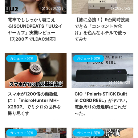
2026/7/23
2026/5/2
電車でもしっかり聴こえ
【旅に必携！】9台同時接続
る!SOUNDPEATS「UU2イ
できる「コンセントお化
ヤーカフ」実機レビュー
け」を色んなホテルで使っ
【7,280円でLDAC対応】
てみた
SOUNDPEATS UU2イヤーカフ
出張の多いビジネスパーソンに向
(POP Clip2)を実機レビュー。片
けて、サンワダイレクトのモバイ
ガジェット関連
ガジェット関連
耳5gの軽さと物理ボタンの快適
ルタップ「700-TAP093W」を
操作、電車内でも聴き取れる音量
紹介します。壁のコンセント1つ
アップを体験。Clip1との違いを
をAC6個口とUSB3ポート（計9
比較表で詳しく紹介します。
口）に拡張できる驚異のスペック
2026/2/14
2026/1/25
を解説。PD20W対応の急速充電
や、持ち運びに便利なスイングプ
スマホが1200倍の顕微鏡
CIO「Polaris STICK Built
ラグ、雷サージ保護機能など、ビ
に！「microHunter MH-
in CORD REEL」がヤバい。
ジネスホテルの限られた電源環境
X250P」でミクロの世界を
電源周りの最適解はこれだ
を快適かつ安全に変えるための魅
撮り尽くす
った。
力を詳しく紹介します。
スマホに貼り付けるだけで最大
電源タップ・67W充電器・コード
1200倍の拡大撮影が可能に！ク
リール式ケーブルが一つに！CIO
ガジェット関連
ガジェット関連
ラウドファンディングで話題の顕
の新作「Polaris STICK Built in