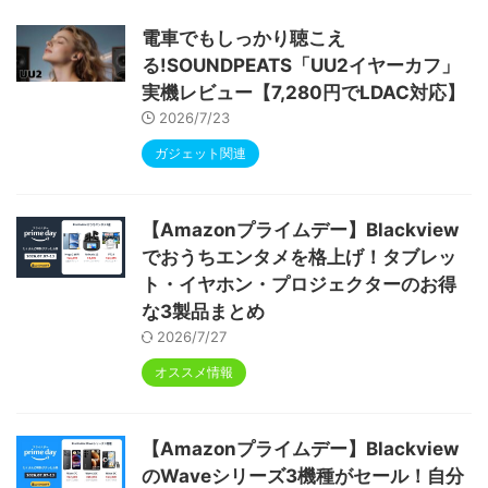
ype-C充電 顔認識 アンドロイド 無線投影
RGBライト 児童守護 IPS画面 日本語説明書
電車でもしっかり聴こえ
る!SOUNDPEATS「UU2イヤーカフ」
実機レビュー【7,280円でLDAC対応】
2026/7/23
ガジェット関連
【Amazonプライムデー】Blackview
でおうちエンタメを格上げ！タブレッ
ト・イヤホン・プロジェクターのお得
な3製品まとめ
2026/7/27
オススメ情報
【Amazonプライムデー】Blackview
のWaveシリーズ3機種がセール！自分