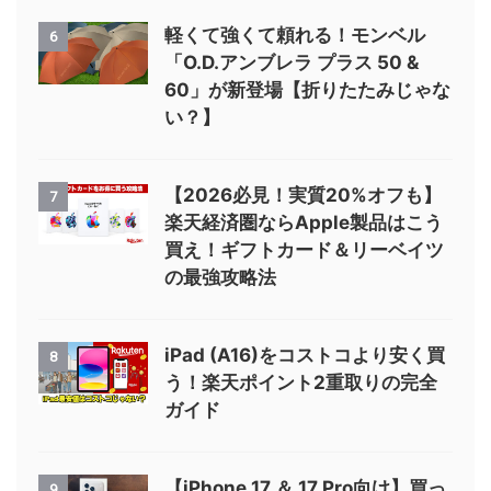
軽くて強くて頼れる！モンベル
6
「O.D.アンブレラ プラス 50 &
60」が新登場【折りたたみじゃな
い？】
【2026必見！実質20%オフも】
7
楽天経済圏ならApple製品はこう
買え！ギフトカード＆リーベイツ
の最強攻略法
iPad (A16)をコストコより安く買
8
う！楽天ポイント2重取りの完全
ガイド
【iPhone 17 ＆ 17 Pro向け】買っ
9