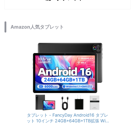
Amazon人気タブレット
タブレット - FancyDay Android16 タブレ
ット 10インチ 24GB+64GB+1TB拡張 WiFi
6&Bluetooth5.4対応 高性能CPU 1280*80
0画面 6000mAh Widevine L1 GMS認証 T