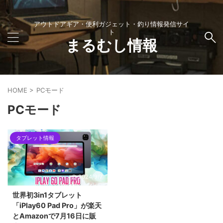
アウトドアギア・便利ガジェット・釣り情報発信サイ
ト
まるむし情報
HOME
>
PCモード
PCモード
タブレット情報
2024/9/7
世界初3in1タブレット
「iPlay60 Pad Pro」が楽天
とAmazonで7月16日に販