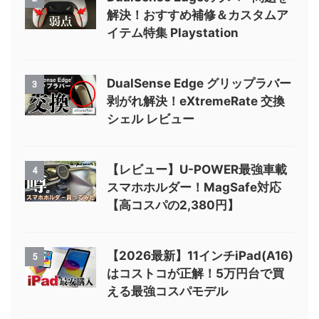
解決！おすすめ補修＆カスタムア
イテム特集 Playstation
DualSense Edge グリップラバー
3
剥がれ解決！eXtremeRate 交換
シェル レビュー
【レビュー】U-POWER最強車載
4
スマホホルダー！MagSafe対応
【高コスパの2,380円】
【2026最新】11インチiPad(A16)
5
はコストコが正解！5万円台で買
える最強コスパモデル