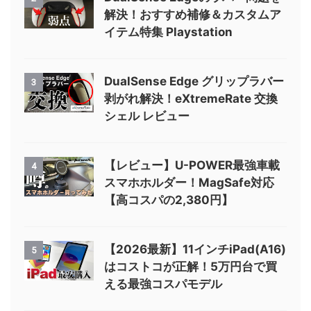
解決！おすすめ補修＆カスタムア
イテム特集 Playstation
DualSense Edge グリップラバー
3
剥がれ解決！eXtremeRate 交換
シェル レビュー
【レビュー】U-POWER最強車載
4
スマホホルダー！MagSafe対応
【高コスパの2,380円】
【2026最新】11インチiPad(A16)
5
はコストコが正解！5万円台で買
える最強コスパモデル