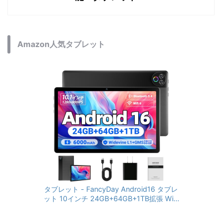
Amazon人気タブレット
タブレット - FancyDay Android16 タブレ
ット 10インチ 24GB+64GB+1TB拡張 WiFi
6&Bluetooth5.4対応 高性能CPU 1280*80
0画面 6000mAh Widevine L1 GMS認証 T