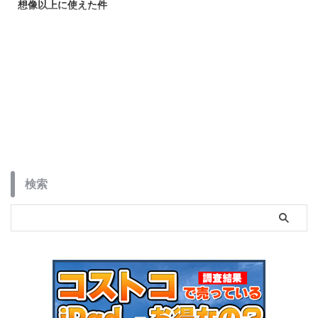
想像以上に使えた件
「スタンド付きケースって動画見
る時ぐらいしか役に立たない」と
思っていた私が考えを改めた話。
TORRAS「Ostand O3 Hue」を
iPhone 17 Proで使ってわかっ
た、スタンド撮影の便利さと素
材・耐衝撃性能を正直レビューし
ます。
検索