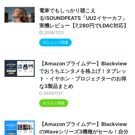
ype-C充電 顔認識 アンドロイド 無線投影
RGBライト 児童守護 IPS画面 日本語説明書
電車でもしっかり聴こえ
る!SOUNDPEATS「UU2イヤーカフ」
実機レビュー【7,280円でLDAC対応】
2026/7/23
ガジェット関連
【Amazonプライムデー】Blackview
でおうちエンタメを格上げ！タブレッ
ト・イヤホン・プロジェクターのお得
な3製品まとめ
2026/7/27
オススメ情報
【Amazonプライムデー】Blackview
のWaveシリーズ3機種がセール！自分