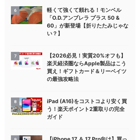
軽くて強くて頼れる！モンベル
6
「O.D.アンブレラ プラス 50 &
60」が新登場【折りたたみじゃな
い？】
【2026必見！実質20%オフも】
7
楽天経済圏ならApple製品はこう
買え！ギフトカード＆リーベイツ
の最強攻略法
iPad (A16)をコストコより安く買
8
う！楽天ポイント2重取りの完全
ガイド
【iPhone 17 ＆ 17 Pro向け】買っ
9